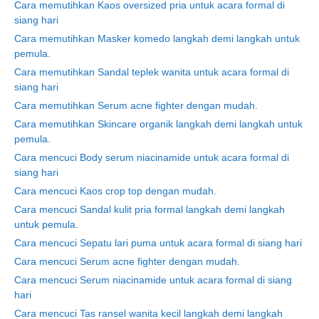
Cara memutihkan Kaos oversized pria untuk acara formal di
siang hari
Cara memutihkan Masker komedo langkah demi langkah untuk
pemula.
Cara memutihkan Sandal teplek wanita untuk acara formal di
siang hari
Cara memutihkan Serum acne fighter dengan mudah.
Cara memutihkan Skincare organik langkah demi langkah untuk
pemula.
Cara mencuci Body serum niacinamide untuk acara formal di
siang hari
Cara mencuci Kaos crop top dengan mudah.
Cara mencuci Sandal kulit pria formal langkah demi langkah
untuk pemula.
Cara mencuci Sepatu lari puma untuk acara formal di siang hari
Cara mencuci Serum acne fighter dengan mudah.
Cara mencuci Serum niacinamide untuk acara formal di siang
hari
Cara mencuci Tas ransel wanita kecil langkah demi langkah