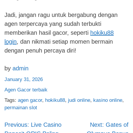
Jadi, jangan ragu untuk bergabung dengan
agen terpercaya yang sudah terbukti
memberikan hasil gacor, seperti
hokiku88
login
, dan nikmati setiap momen bermain
dengan penuh percaya diri!
by
admin
January 31, 2026
Agen Gacor terbaik
Tags:
agen gacor
,
hokiku88
,
judi online
,
kasino online
,
permainan slot
Previous:
Live Casino
Next:
Gates of
Post