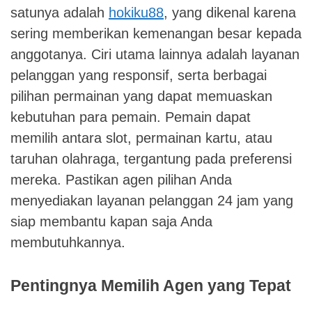
satunya adalah
hokiku88
, yang dikenal karena
sering memberikan kemenangan besar kepada
anggotanya. Ciri utama lainnya adalah layanan
pelanggan yang responsif, serta berbagai
pilihan permainan yang dapat memuaskan
kebutuhan para pemain. Pemain dapat
memilih antara slot, permainan kartu, atau
taruhan olahraga, tergantung pada preferensi
mereka. Pastikan agen pilihan Anda
menyediakan layanan pelanggan 24 jam yang
siap membantu kapan saja Anda
membutuhkannya.
Pentingnya Memilih Agen yang Tepat