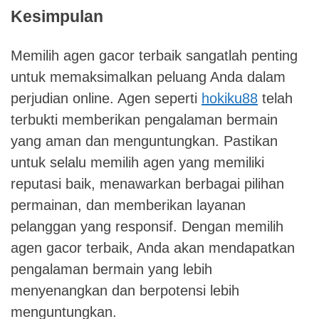
Kesimpulan
Memilih agen gacor terbaik sangatlah penting
untuk memaksimalkan peluang Anda dalam
perjudian online. Agen seperti
hokiku88
telah
terbukti memberikan pengalaman bermain
yang aman dan menguntungkan. Pastikan
untuk selalu memilih agen yang memiliki
reputasi baik, menawarkan berbagai pilihan
permainan, dan memberikan layanan
pelanggan yang responsif. Dengan memilih
agen gacor terbaik, Anda akan mendapatkan
pengalaman bermain yang lebih
menyenangkan dan berpotensi lebih
menguntungkan.