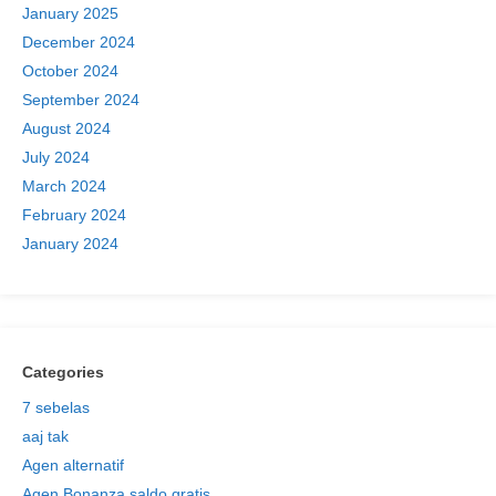
January 2025
December 2024
October 2024
September 2024
August 2024
July 2024
March 2024
February 2024
January 2024
Categories
7 sebelas
aaj tak
Agen alternatif
Agen Bonanza saldo gratis