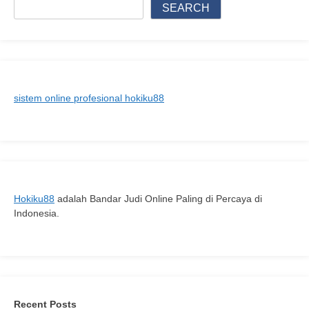
SEARCH
sistem online profesional hokiku88
Hokiku88
adalah Bandar Judi Online Paling di Percaya di
Indonesia.
Recent Posts