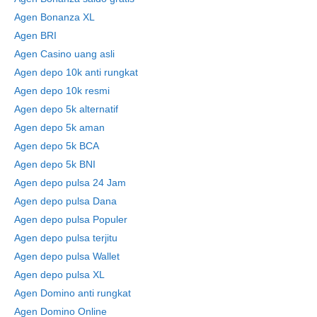
Agen Bonanza XL
Agen BRI
Agen Casino uang asli
Agen depo 10k anti rungkat
Agen depo 10k resmi
Agen depo 5k alternatif
Agen depo 5k aman
Agen depo 5k BCA
Agen depo 5k BNI
Agen depo pulsa 24 Jam
Agen depo pulsa Dana
Agen depo pulsa Populer
Agen depo pulsa terjitu
Agen depo pulsa Wallet
Agen depo pulsa XL
Agen Domino anti rungkat
Agen Domino Online