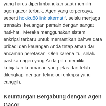
yang harus dipertimbangkan saat memilih
agen gacor terbaik. Agen yang terpercaya,
seperti
hokiku88 link alternatif
, selalu menjaga
transaksi keuangan pemain dengan sangat
hati-hati. Mereka menggunakan sistem
enkripsi terbaru untuk memastikan bahwa data
pribadi dan keuangan Anda tetap aman dari
ancaman peretasan. Oleh karena itu, selalu
pastikan agen yang Anda pilih memiliki
kebijakan keamanan yang jelas dan telah
dilengkapi dengan teknologi enkripsi yang
canggih.
Keuntungan Bergabung dengan Agen
Gacor