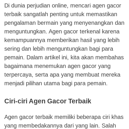
Di dunia perjudian online, mencari agen gacor
terbaik sangatlah penting untuk memastikan
pengalaman bermain yang menyenangkan dan
menguntungkan. Agen gacor terkenal karena
kemampuannya memberikan hasil yang lebih
sering dan lebih menguntungkan bagi para
pemain. Dalam artikel ini, kita akan membahas
bagaimana menemukan agen gacor yang
terpercaya, serta apa yang membuat mereka
menjadi pilihan utama bagi para pemain.
Ciri-ciri Agen Gacor Terbaik
Agen gacor terbaik memiliki beberapa ciri khas
yang membedakannya dari yang lain. Salah