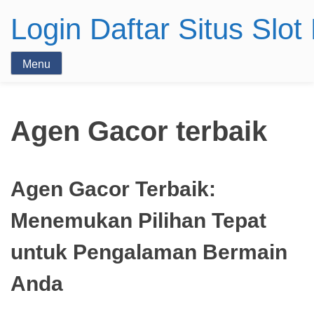
Login Daftar Situs Slo
Menu
Agen Gacor terbaik
Agen Gacor Terbaik:
Menemukan Pilihan Tepat
untuk Pengalaman Bermain
Anda