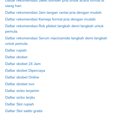
Daftar rekomendasi Jaket bomber pria untuk acara formal di
siang hari
Daftar rekomendasi Jam tangan rantai pria dengan mudah.
Daftar rekomendasi Kemeja formal pria dengan mudah.
Daftar rekomendasi Rok plisket langkah demi langkah untuk
pemula.
Daftar rekomendasi Serum niacinamide langkah demi langkah
untuk pemula.
Daftar rupiah
Daftar sbobet
Daftar sbobet 24 Jam
Daftar sbobet Dipercaya
Daftar sbobet Online
Daftar sbobet ovo
Daftar sicbo terjamin
Daftar sicbo terjitu
Daftar Slot rupiah
Daftar Slot saldo gratis