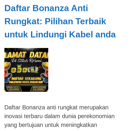
Login
Daftar Bonanza Anti
Bonanza
Rungkat: Pilihan Terbaik
Populer:
Tips
untuk Lindungi Kabel anda
dan
Trik
Terbaik!
Daftar Bonanza anti rungkat merupakan
inovasi terbaru dalam dunia perekonomian
yang bertujuan untuk meningkatkan