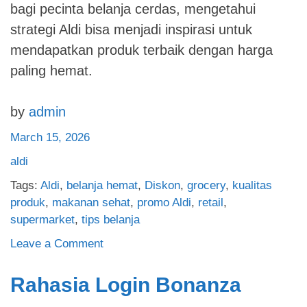
bagi pecinta belanja cerdas, mengetahui
strategi Aldi bisa menjadi inspirasi untuk
mendapatkan produk terbaik dengan harga
paling hemat.
by
admin
March 15, 2026
aldi
Tags:
Aldi
,
belanja hemat
,
Diskon
,
grocery
,
kualitas
produk
,
makanan sehat
,
promo Aldi
,
retail
,
supermarket
,
tips belanja
on
Leave a Comment
Aldi:
Rahasia
Rahasia Login Bonanza
Kesuksesan