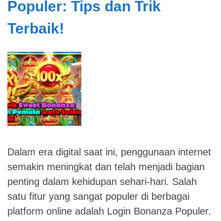
Populer: Tips dan Trik
Supermarket
Global
Terbaik!
dengan
Harga
Terjangkau
dan
Kualitas
Unggul
Dalam era digital saat ini, penggunaan internet
semakin meningkat dan telah menjadi bagian
penting dalam kehidupan sehari-hari. Salah
satu fitur yang sangat populer di berbagai
platform online adalah Login Bonanza Populer.