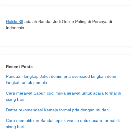
Hokiku88
adalah Bandar Judi Online Paling di Percaya di
Indonesia.
Recent Posts
Panduan lengkap Jaket denim pria oversized langkah demi
langkah untuk pemula.
Cara merawat Sabun cuci muka jerawat untuk acara formal di
siang hari
Daftar rekomendasi Kemeja formal pria dengan mudah.
Cara memutihkan Sandal teplek wanita untuk acara formal di
siang hari