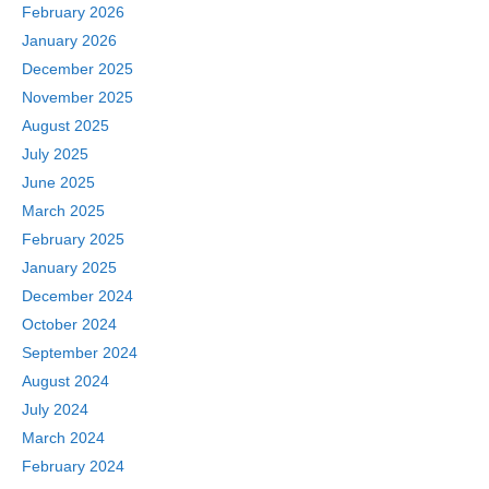
February 2026
January 2026
December 2025
November 2025
August 2025
July 2025
June 2025
March 2025
February 2025
January 2025
December 2024
October 2024
September 2024
August 2024
July 2024
March 2024
February 2024