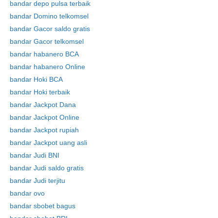
bandar depo pulsa terbaik
bandar Domino telkomsel
bandar Gacor saldo gratis
bandar Gacor telkomsel
bandar habanero BCA
bandar habanero Online
bandar Hoki BCA
bandar Hoki terbaik
bandar Jackpot Dana
bandar Jackpot Online
bandar Jackpot rupiah
bandar Jackpot uang asli
bandar Judi BNI
bandar Judi saldo gratis
bandar Judi terjitu
bandar ovo
bandar sbobet bagus