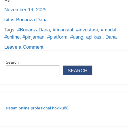
November 19, 2025
situs Bonanza Dana
Tags:
#BonanzaDana
,
#finansial
,
#investasi
,
#modal
,
#online
,
#pinjaman
,
#platform
,
#uang
,
aplikasi
,
Dana
on
Leave a Comment
Situs
Bonanza
Search
Dana:
SEARCH
Tempat
Terbaik
untuk
Investasi
Online
sistem online profesional hokiku88