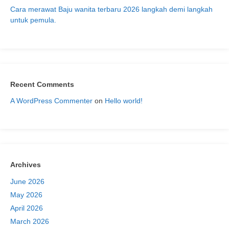
Cara merawat Baju wanita terbaru 2026 langkah demi langkah
untuk pemula.
Recent Comments
A WordPress Commenter
on
Hello world!
Archives
June 2026
May 2026
April 2026
March 2026