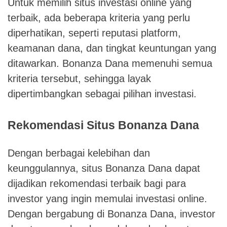
Untuk memilih situs investasi online yang
terbaik, ada beberapa kriteria yang perlu
diperhatikan, seperti reputasi platform,
keamanan dana, dan tingkat keuntungan yang
ditawarkan. Bonanza Dana memenuhi semua
kriteria tersebut, sehingga layak
dipertimbangkan sebagai pilihan investasi.
Rekomendasi Situs Bonanza Dana
Dengan berbagai kelebihan dan
keunggulannya, situs Bonanza Dana dapat
dijadikan rekomendasi terbaik bagi para
investor yang ingin memulai investasi online.
Dengan bergabung di Bonanza Dana, investor