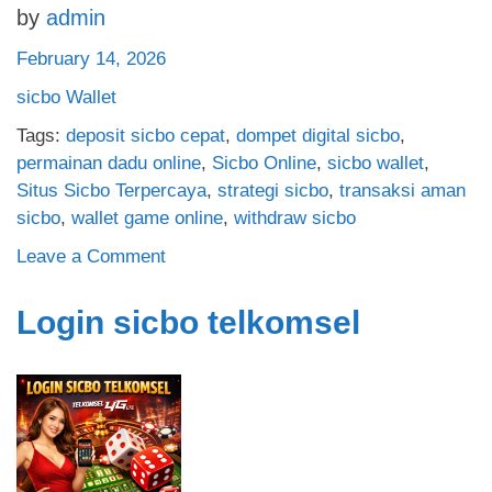
by
admin
February 14, 2026
sicbo Wallet
Tags:
deposit sicbo cepat
,
dompet digital sicbo
,
permainan dadu online
,
Sicbo Online
,
sicbo wallet
,
Situs Sicbo Terpercaya
,
strategi sicbo
,
transaksi aman
sicbo
,
wallet game online
,
withdraw sicbo
on
Leave a Comment
sicbo
Wallet
Login sicbo telkomsel