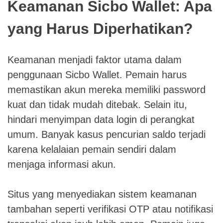
Keamanan Sicbo Wallet: Apa
yang Harus Diperhatikan?
Keamanan menjadi faktor utama dalam
penggunaan Sicbo Wallet. Pemain harus
memastikan akun mereka memiliki password
kuat dan tidak mudah ditebak. Selain itu,
hindari menyimpan data login di perangkat
umum. Banyak kasus pencurian saldo terjadi
karena kelalaian pemain sendiri dalam
menjaga informasi akun.
Situs yang menyediakan sistem keamanan
tambahan seperti verifikasi OTP atau notifikasi