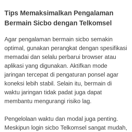
Tips Memaksimalkan Pengalaman
Bermain Sicbo dengan Telkomsel
Agar pengalaman bermain sicbo semakin
optimal, gunakan perangkat dengan spesifikasi
memadai dan selalu perbarui browser atau
aplikasi yang digunakan. Aktifkan mode
jaringan tercepat di pengaturan ponsel agar
koneksi lebih stabil. Selain itu, bermain di
waktu jaringan tidak padat juga dapat
membantu mengurangi risiko lag.
Pengelolaan waktu dan modal juga penting.
Meskipun login sicbo Telkomsel sangat mudah,