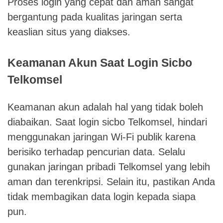
Proses login yang cepat dan aman sangat
bergantung pada kualitas jaringan serta
keaslian situs yang diakses.
Keamanan Akun Saat Login Sicbo
Telkomsel
Keamanan akun adalah hal yang tidak boleh
diabaikan. Saat login sicbo Telkomsel, hindari
menggunakan jaringan Wi-Fi publik karena
berisiko terhadap pencurian data. Selalu
gunakan jaringan pribadi Telkomsel yang lebih
aman dan terenkripsi. Selain itu, pastikan Anda
tidak membagikan data login kepada siapa
pun.