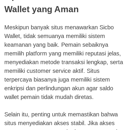
Wallet yang Aman
Meskipun banyak situs menawarkan Sicbo
Wallet, tidak semuanya memiliki sistem
keamanan yang baik. Pemain sebaiknya
memilih platform yang memiliki reputasi jelas,
menyediakan metode transaksi lengkap, serta
memiliki customer service aktif. Situs
terpercaya biasanya juga memiliki sistem
enkripsi dan perlindungan akun agar saldo
wallet pemain tidak mudah diretas.
Selain itu, penting untuk memastikan bahwa
situs menyediakan akses stabil. Jika akses