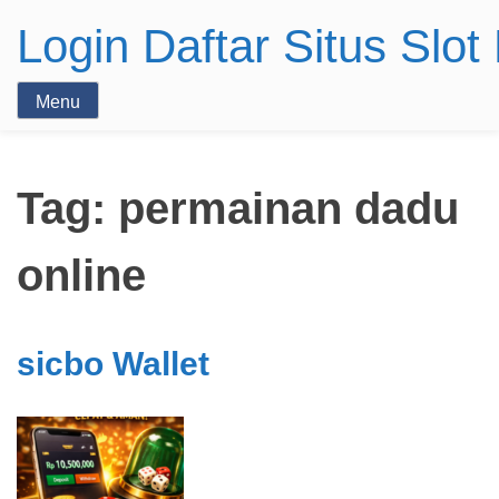
Login Daftar Situs Slo
Menu
Tag:
permainan dadu
online
sicbo Wallet