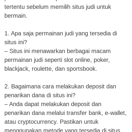
tertentu sebelum memilih situs judi untuk
bermain.
1. Apa saja permainan judi yang tersedia di
situs ini?
– Situs ini menawarkan berbagai macam
permainan judi seperti slot online, poker,
blackjack, roulette, dan sportsbook.
2. Bagaimana cara melakukan deposit dan
penarikan dana di situs ini?
– Anda dapat melakukan deposit dan
penarikan dana melalui transfer bank, e-wallet,
atau cryptocurrency. Pastikan untuk
menggunakan metode yang tersedia di situs