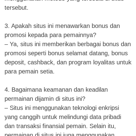
tersebut.
3. Apakah situs ini menawarkan bonus dan
promosi kepada para pemainnya?
– Ya, situs ini memberikan berbagai bonus dan
promosi seperti bonus selamat datang, bonus
deposit, cashback, dan program loyalitas untuk
para pemain setia.
4. Bagaimana keamanan dan keadilan
permainan dijamin di situs ini?
– Situs ini menggunakan teknologi enkripsi
yang canggih untuk melindungi data pribadi
dan transaksi finansial pemain. Selain itu,
permainan di situs ini juga menggunakan