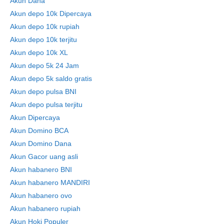
Akun Dana
Akun depo 10k Dipercaya
Akun depo 10k rupiah
Akun depo 10k terjitu
Akun depo 10k XL
Akun depo 5k 24 Jam
Akun depo 5k saldo gratis
Akun depo pulsa BNI
Akun depo pulsa terjitu
Akun Dipercaya
Akun Domino BCA
Akun Domino Dana
Akun Gacor uang asli
Akun habanero BNI
Akun habanero MANDIRI
Akun habanero ovo
Akun habanero rupiah
Akun Hoki Populer