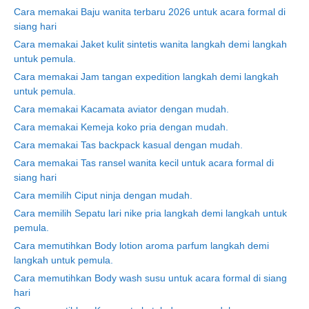
Cara memakai Baju wanita terbaru 2026 untuk acara formal di
siang hari
Cara memakai Jaket kulit sintetis wanita langkah demi langkah
untuk pemula.
Cara memakai Jam tangan expedition langkah demi langkah
untuk pemula.
Cara memakai Kacamata aviator dengan mudah.
Cara memakai Kemeja koko pria dengan mudah.
Cara memakai Tas backpack kasual dengan mudah.
Cara memakai Tas ransel wanita kecil untuk acara formal di
siang hari
Cara memilih Ciput ninja dengan mudah.
Cara memilih Sepatu lari nike pria langkah demi langkah untuk
pemula.
Cara memutihkan Body lotion aroma parfum langkah demi
langkah untuk pemula.
Cara memutihkan Body wash susu untuk acara formal di siang
hari