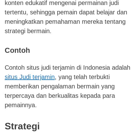
konten edukatif mengenai permainan judi
tertentu, sehingga pemain dapat belajar dan
meningkatkan pemahaman mereka tentang
strategi bermain.
Contoh
Contoh situs judi terjamin di Indonesia adalah
situs Judi terjamin
, yang telah terbukti
memberikan pengalaman bermain yang
terpercaya dan berkualitas kepada para
pemainnya.
Strategi