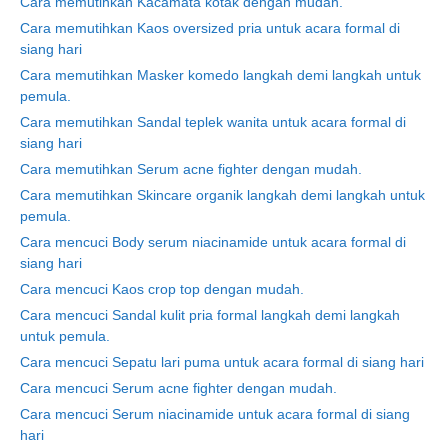
Cara memutihkan Kacamata kotak dengan mudah.
Cara memutihkan Kaos oversized pria untuk acara formal di
siang hari
Cara memutihkan Masker komedo langkah demi langkah untuk
pemula.
Cara memutihkan Sandal teplek wanita untuk acara formal di
siang hari
Cara memutihkan Serum acne fighter dengan mudah.
Cara memutihkan Skincare organik langkah demi langkah untuk
pemula.
Cara mencuci Body serum niacinamide untuk acara formal di
siang hari
Cara mencuci Kaos crop top dengan mudah.
Cara mencuci Sandal kulit pria formal langkah demi langkah
untuk pemula.
Cara mencuci Sepatu lari puma untuk acara formal di siang hari
Cara mencuci Serum acne fighter dengan mudah.
Cara mencuci Serum niacinamide untuk acara formal di siang
hari