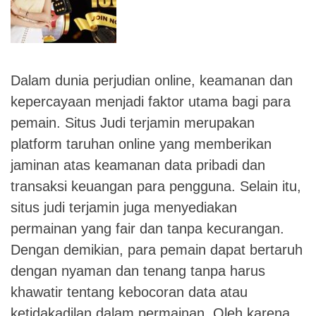
Dalam dunia perjudian online, keamanan dan
kepercayaan menjadi faktor utama bagi para
pemain. Situs Judi terjamin merupakan
platform taruhan online yang memberikan
jaminan atas keamanan data pribadi dan
transaksi keuangan para pengguna. Selain itu,
situs judi terjamin juga menyediakan
permainan yang fair dan tanpa kecurangan.
Dengan demikian, para pemain dapat bertaruh
dengan nyaman dan tenang tanpa harus
khawatir tentang kebocoran data atau
ketidakadilan dalam permainan. Oleh karena