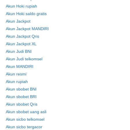
Akun Hoki rupiah
Akun Hoki saldo gratis
Akun Jackpot
Akun Jackpot MANDIRI
Akun Jackpot Qris
Akun Jackpot XL
Akun Judi BNI
Akun Judi telkomsel
Akun MANDIRI
Akun resmi
Akun rupiah
Akun sbobet BNI
Akun sbobet BRI
Akun sbobet Qris
Akun sbobet uang asli
Akun sicbo telkomsel
Akun sicbo tergacor