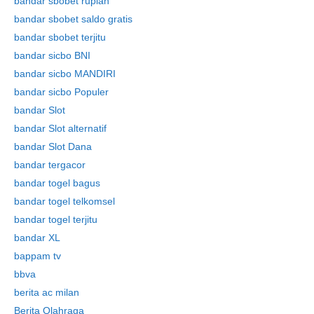
bandar sbobet rupiah
bandar sbobet saldo gratis
bandar sbobet terjitu
bandar sicbo BNI
bandar sicbo MANDIRI
bandar sicbo Populer
bandar Slot
bandar Slot alternatif
bandar Slot Dana
bandar tergacor
bandar togel bagus
bandar togel telkomsel
bandar togel terjitu
bandar XL
bappam tv
bbva
berita ac milan
Berita Olahraga