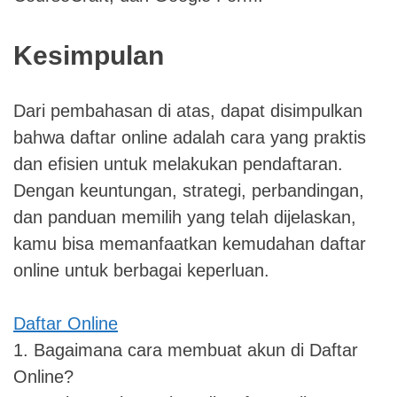
Kesimpulan
Dari pembahasan di atas, dapat disimpulkan
bahwa daftar online adalah cara yang praktis
dan efisien untuk melakukan pendaftaran.
Dengan keuntungan, strategi, perbandingan,
dan panduan memilih yang telah dijelaskan,
kamu bisa memanfaatkan kemudahan daftar
online untuk berbagai keperluan.
Daftar Online
1. Bagaimana cara membuat akun di Daftar
Online?