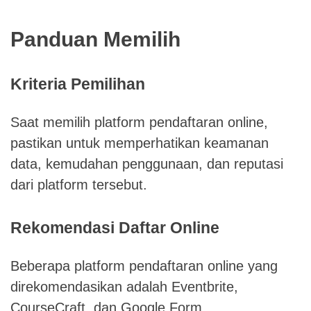
Panduan Memilih
Kriteria Pemilihan
Saat memilih platform pendaftaran online,
pastikan untuk memperhatikan keamanan
data, kemudahan penggunaan, dan reputasi
dari platform tersebut.
Rekomendasi Daftar Online
Beberapa platform pendaftaran online yang
direkomendasikan adalah Eventbrite,
CourseCraft, dan Google Form.