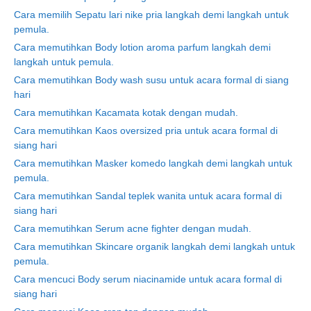
Cara memilih Sepatu lari nike pria langkah demi langkah untuk
pemula.
Cara memutihkan Body lotion aroma parfum langkah demi
langkah untuk pemula.
Cara memutihkan Body wash susu untuk acara formal di siang
hari
Cara memutihkan Kacamata kotak dengan mudah.
Cara memutihkan Kaos oversized pria untuk acara formal di
siang hari
Cara memutihkan Masker komedo langkah demi langkah untuk
pemula.
Cara memutihkan Sandal teplek wanita untuk acara formal di
siang hari
Cara memutihkan Serum acne fighter dengan mudah.
Cara memutihkan Skincare organik langkah demi langkah untuk
pemula.
Cara mencuci Body serum niacinamide untuk acara formal di
siang hari