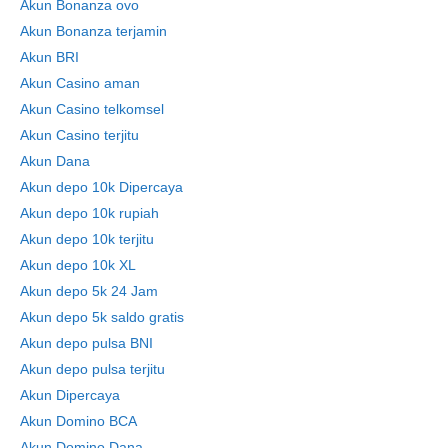
Akun Bonanza ovo
Akun Bonanza terjamin
Akun BRI
Akun Casino aman
Akun Casino telkomsel
Akun Casino terjitu
Akun Dana
Akun depo 10k Dipercaya
Akun depo 10k rupiah
Akun depo 10k terjitu
Akun depo 10k XL
Akun depo 5k 24 Jam
Akun depo 5k saldo gratis
Akun depo pulsa BNI
Akun depo pulsa terjitu
Akun Dipercaya
Akun Domino BCA
Akun Domino Dana