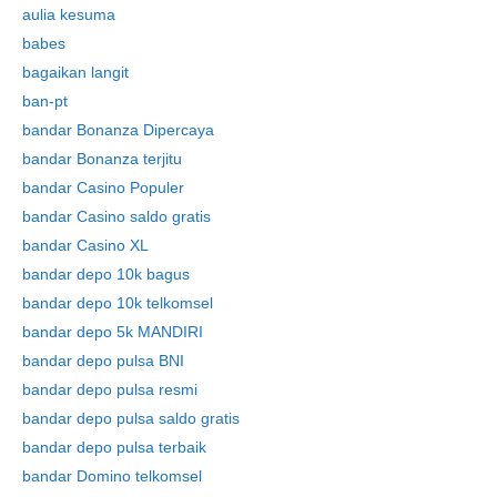
aulia kesuma
babes
bagaikan langit
ban-pt
bandar Bonanza Dipercaya
bandar Bonanza terjitu
bandar Casino Populer
bandar Casino saldo gratis
bandar Casino XL
bandar depo 10k bagus
bandar depo 10k telkomsel
bandar depo 5k MANDIRI
bandar depo pulsa BNI
bandar depo pulsa resmi
bandar depo pulsa saldo gratis
bandar depo pulsa terbaik
bandar Domino telkomsel