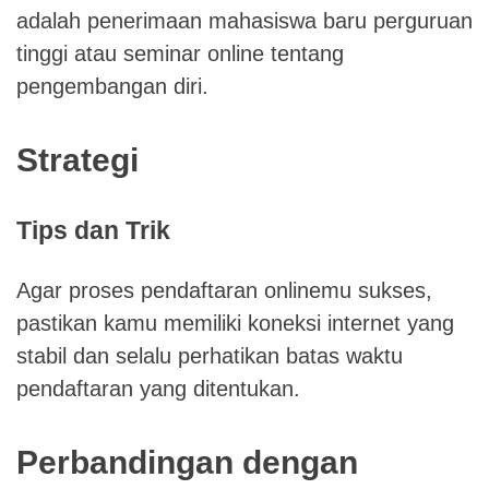
adalah penerimaan mahasiswa baru perguruan
tinggi atau seminar online tentang
pengembangan diri.
Strategi
Tips dan Trik
Agar proses pendaftaran onlinemu sukses,
pastikan kamu memiliki koneksi internet yang
stabil dan selalu perhatikan batas waktu
pendaftaran yang ditentukan.
Perbandingan dengan