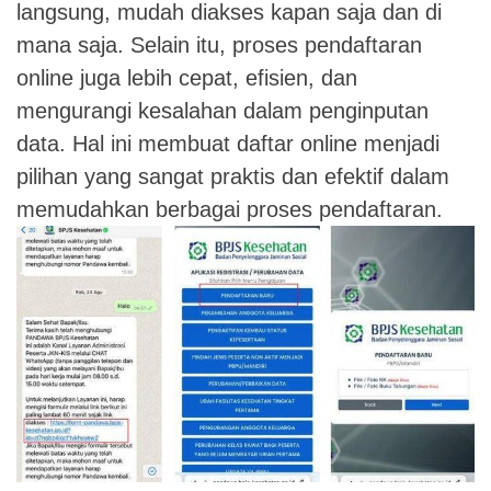
langsung, mudah diakses kapan saja dan di
mana saja. Selain itu, proses pendaftaran
online juga lebih cepat, efisien, dan
mengurangi kesalahan dalam penginputan
data. Hal ini membuat daftar online menjadi
pilihan yang sangat praktis dan efektif dalam
memudahkan berbagai proses pendaftaran.