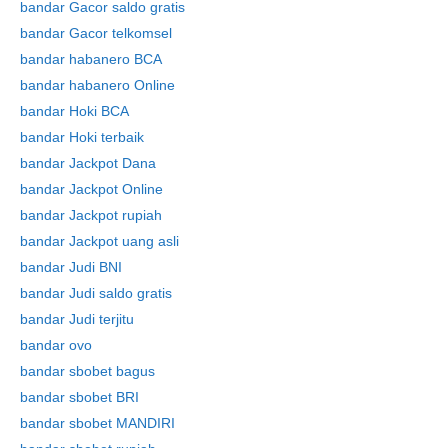
bandar Gacor saldo gratis
bandar Gacor telkomsel
bandar habanero BCA
bandar habanero Online
bandar Hoki BCA
bandar Hoki terbaik
bandar Jackpot Dana
bandar Jackpot Online
bandar Jackpot rupiah
bandar Jackpot uang asli
bandar Judi BNI
bandar Judi saldo gratis
bandar Judi terjitu
bandar ovo
bandar sbobet bagus
bandar sbobet BRI
bandar sbobet MANDIRI