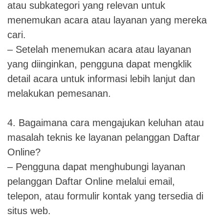
atau subkategori yang relevan untuk
menemukan acara atau layanan yang mereka
cari.
– Setelah menemukan acara atau layanan
yang diinginkan, pengguna dapat mengklik
detail acara untuk informasi lebih lanjut dan
melakukan pemesanan.
4. Bagaimana cara mengajukan keluhan atau
masalah teknis ke layanan pelanggan Daftar
Online?
– Pengguna dapat menghubungi layanan
pelanggan Daftar Online melalui email,
telepon, atau formulir kontak yang tersedia di
situs web.