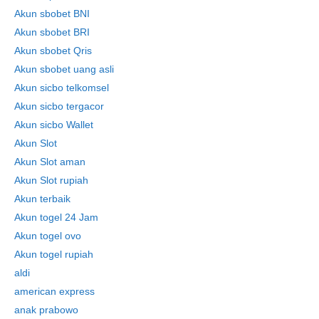
Akun sbobet BNI
Akun sbobet BRI
Akun sbobet Qris
Akun sbobet uang asli
Akun sicbo telkomsel
Akun sicbo tergacor
Akun sicbo Wallet
Akun Slot
Akun Slot aman
Akun Slot rupiah
Akun terbaik
Akun togel 24 Jam
Akun togel ovo
Akun togel rupiah
aldi
american express
anak prabowo