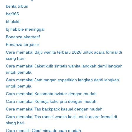
berita tribun
bet365
bhulekh
bj habibie meninggal
Bonanza alternatif
Bonanza tergacor
Cara memakai Baju wanita terbaru 2026 untuk acara formal di
siang hari
Cara memakai Jaket kulit sintetis wanita langkah demi langkah
untuk pemula.
Cara memakai Jam tangan expedition langkah demi langkah
untuk pemula.
Cara memakai Kacamata aviator dengan mudah.
Cara memakai Kemeja koko pria dengan mudah.
Cara memakai Tas backpack kasual dengan mudah.
Cara memakai Tas ransel wanita kecil untuk acara formal di
siang hari
Cara memilih Ciput ninja dengan mudah.