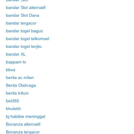
bandar Slot alternatif
bandar Slot Dana
bandar tergacor
bandar togel bagus
bandar togel telkomsel
bandar togel terjitu
bandar XL
bappam tv
bbva
berita ac milan
Berita Olahraga
berita tribun
bet365
bhulekh
bj habibie meninggal
Bonanza alternatif
Bonanza tergacor