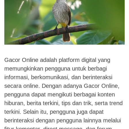
Gacor Online adalah platform digital yang
memungkinkan pengguna untuk berbagi
informasi, berkomunikasi, dan berinteraksi
secara online. Dengan adanya Gacor Online,
pengguna dapat mengikuti berbagai konten
hiburan, berita terkini, tips dan trik, serta trend
terkini. Selain itu, pengguna juga dapat
berinteraksi dengan pengguna lainnya melalui