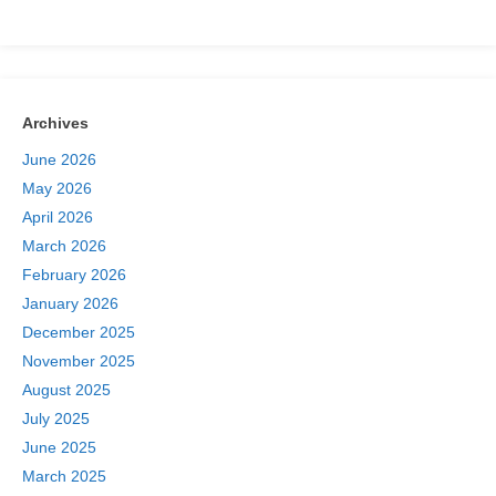
Archives
June 2026
May 2026
April 2026
March 2026
February 2026
January 2026
December 2025
November 2025
August 2025
July 2025
June 2025
March 2025