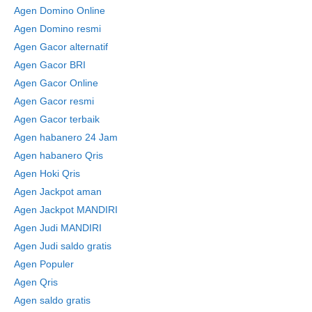
Agen Domino Online
Agen Domino resmi
Agen Gacor alternatif
Agen Gacor BRI
Agen Gacor Online
Agen Gacor resmi
Agen Gacor terbaik
Agen habanero 24 Jam
Agen habanero Qris
Agen Hoki Qris
Agen Jackpot aman
Agen Jackpot MANDIRI
Agen Judi MANDIRI
Agen Judi saldo gratis
Agen Populer
Agen Qris
Agen saldo gratis