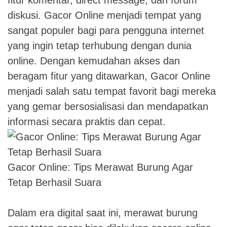
fitur komentar, direct message, dan forum
diskusi. Gacor Online menjadi tempat yang
sangat populer bagi para pengguna internet
yang ingin tetap terhubung dengan dunia
online. Dengan kemudahan akses dan
beragam fitur yang ditawarkan, Gacor Online
menjadi salah satu tempat favorit bagi mereka
yang gemar bersosialisasi dan mendapatkan
informasi secara praktis dan cepat.
Gacor Online: Tips Merawat Burung Agar
Tetap Berhasil Suara
Dalam era digital saat ini, merawat burung