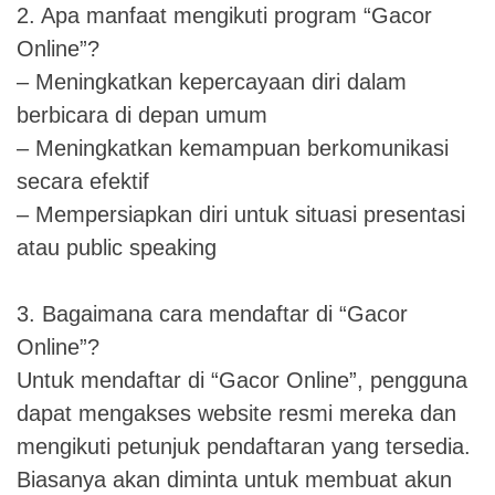
2. Apa manfaat mengikuti program “Gacor
Online”?
– Meningkatkan kepercayaan diri dalam
berbicara di depan umum
– Meningkatkan kemampuan berkomunikasi
secara efektif
– Mempersiapkan diri untuk situasi presentasi
atau public speaking
3. Bagaimana cara mendaftar di “Gacor
Online”?
Untuk mendaftar di “Gacor Online”, pengguna
dapat mengakses website resmi mereka dan
mengikuti petunjuk pendaftaran yang tersedia.
Biasanya akan diminta untuk membuat akun