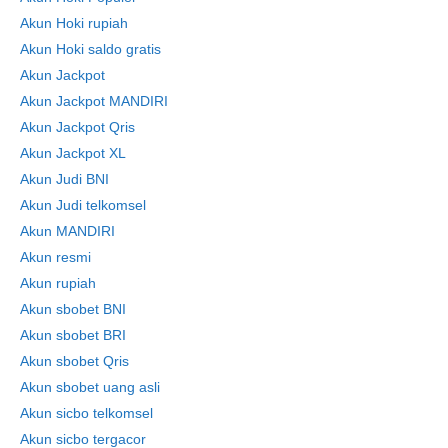
Skip
Akun Hoki rupiah
to
Akun Hoki saldo gratis
content
Akun Jackpot
Akun Jackpot MANDIRI
Akun Jackpot Qris
Akun Jackpot XL
Akun Judi BNI
Akun Judi telkomsel
Akun MANDIRI
Akun resmi
Akun rupiah
Akun sbobet BNI
Akun sbobet BRI
Akun sbobet Qris
Akun sbobet uang asli
Akun sicbo telkomsel
Akun sicbo tergacor