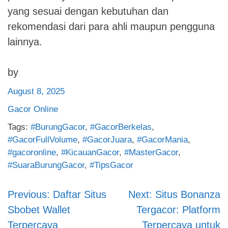
yang sesuai dengan kebutuhan dan
rekomendasi dari para ahli maupun pengguna
lainnya.
by
August 8, 2025
Gacor Online
Tags:
#BurungGacor
,
#GacorBerkelas
,
#GacorFullVolume
,
#GacorJuara
,
#GacorMania
,
#gacoronline
,
#KicauanGacor
,
#MasterGacor
,
#SuaraBurungGacor
,
#TipsGacor
Previous:
Daftar Situs
Next:
Situs Bonanza
Post
Sbobet Wallet
Tergacor: Platform
navigation
Terpercaya
Terpercaya untuk