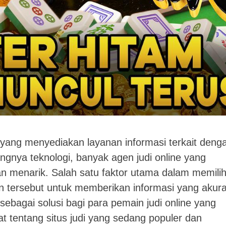
yang menyediakan layanan informasi terkait deng
angnya teknologi, banyak agen judi online yang
 menarik. Salah satu faktor utama dalam memili
 tersebut untuk memberikan informasi yang akura
sebagai solusi bagi para pemain judi online yang
t tentang situs judi yang sedang populer dan