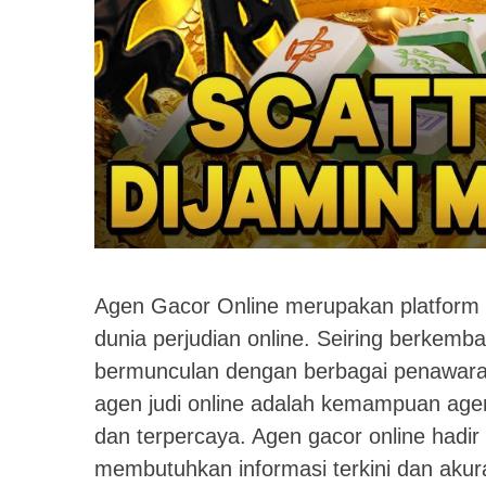
Agen Gacor Online merupakan platform 
dunia perjudian online. Seiring berkemb
bermunculan dengan berbagai penawaran
agen judi online adalah kemampuan agen
dan terpercaya. Agen gacor online hadir 
membutuhkan informasi terkini dan akura