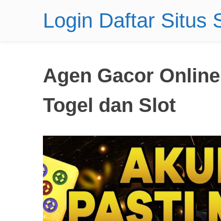
Login Daftar Situs
Agen Gacor Online
Togel dan Slot