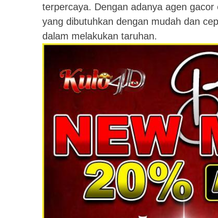
terpercaya. Dengan adanya agen gacor o
yang dibutuhkan dengan mudah dan cep
dalam melakukan taruhan.