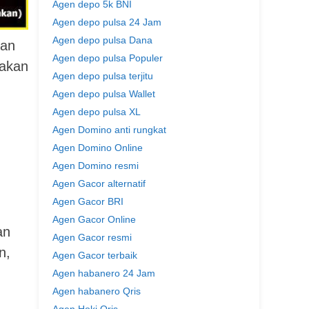
Agen depo 5k BNI
Agen depo pulsa 24 Jam
Agen depo pulsa Dana
nan
Agen depo pulsa Populer
nakan
Agen depo pulsa terjitu
Agen depo pulsa Wallet
Agen depo pulsa XL
Agen Domino anti rungkat
Agen Domino Online
Agen Domino resmi
Agen Gacor alternatif
Agen Gacor BRI
Agen Gacor Online
an
Agen Gacor resmi
n,
Agen Gacor terbaik
Agen habanero 24 Jam
Agen habanero Qris