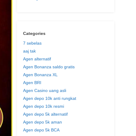
Categories
7 sebelas
aaj tak
Agen alternatif
Agen Bonanza saldo gratis
Agen Bonanza XL
Agen BRI
Agen Casino uang asli
Agen depo 10k anti rungkat
Agen depo 10k resmi
Agen depo 5k alternatif
Agen depo 5k aman
Agen depo 5k BCA