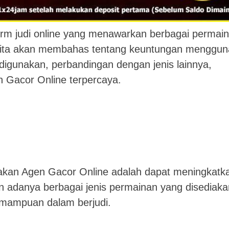
orm judi online yang menawarkan berbagai permai
ni, kita akan membahas tentang keuntungan menggu
digunakan, perbandingan dengan jenis lainnya,
 Gacor Online terpercaya.
kan Agen Gacor Online adalah dapat meningkatk
n adanya berbagai jenis permainan yang disediaka
emampuan dalam berjudi.