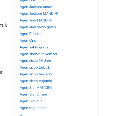
Agen Hoki Qris
Agen Jackpot aman
Agen Jackpot MANDIRI
Agen Judi MANDIRI
tuk
Agen Judi saldo gratis
Agen Populer
Agen Qris
Agen saldo gratis
Agen sbobet telkomsel
Agen sicbo 24 Jam
h
Agen sicbo terbaik
in
Agen sicbo tergacor
Agen sicbo terjamin
Agen Slot MANDIRI
Agen Slot Online
Agen Slot ovo
Agen togel resmi
ai