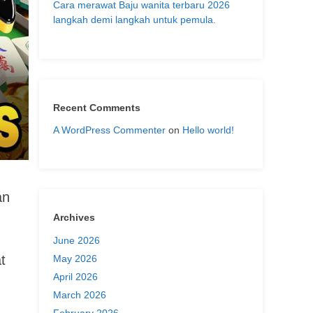
Cara merawat Baju wanita terbaru 2026
langkah demi langkah untuk pemula.
Recent Comments
A WordPress Commenter
on
Hello world!
an
Archives
h
June 2026
t
May 2026
April 2026
March 2026
February 2026