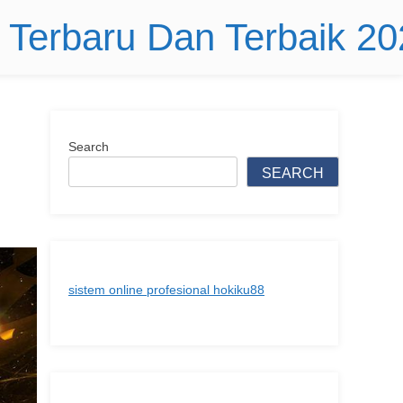
r Terbaru Dan Terbaik 2
Search
SEARCH
sistem online profesional hokiku88