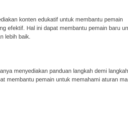
ediakan konten edukatif untuk membantu pemain
g efektif. Hal ini dapat membantu pemain baru un
 lebih baik.
asanya menyediakan panduan langkah demi langka
 dapat membantu pemain untuk memahami aturan ma