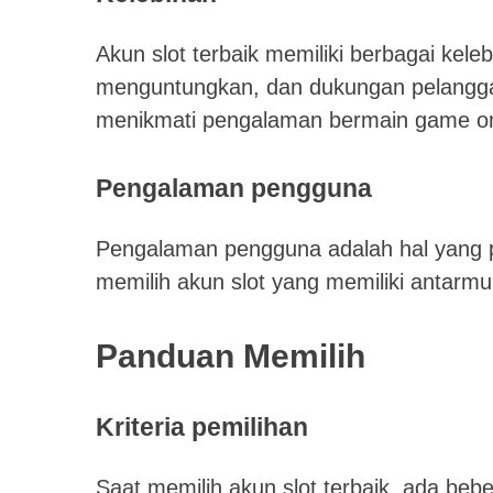
Akun slot terbaik memiliki berbagai kele
menguntungkan, dan dukungan pelangga
menikmati pengalaman bermain game on
Pengalaman pengguna
Pengalaman pengguna adalah hal yang pe
memilih akun slot yang memiliki antarm
Panduan Memilih
Kriteria pemilihan
Saat memilih akun slot terbaik, ada bebe