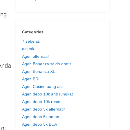
ang
Categories
7 sebelas
aaj tak
Agen alternatif
Agen Bonanza saldo gratis
 Anda
Agen Bonanza XL
Agen BRI
Agen Casino uang asli
Agen depo 10k anti rungkat
Agen depo 10k resmi
Agen depo 5k alternatif
Agen depo 5k aman
Agen depo 5k BCA
rti