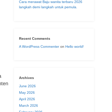
Cara merawat Baju wanita terbaru 2026
langkah demi langkah untuk pemula.
Recent Comments
A WordPress Commenter
on
Hello world!
a
Archives
nten
June 2026
May 2026
April 2026
March 2026
February 2026