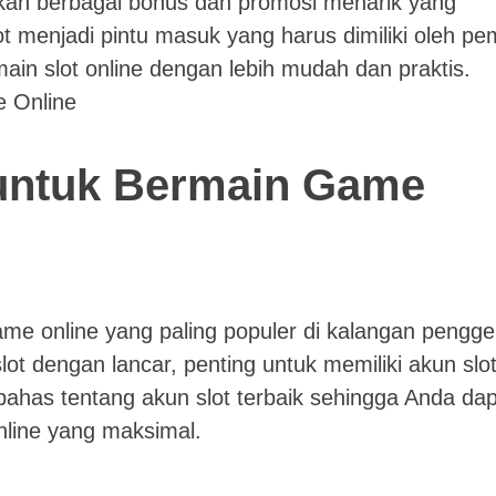
an berbagai bonus dan promosi menarik yang
lot menjadi pintu masuk yang harus dimiliki oleh pe
in slot online dengan lebih mudah dan praktis.
 untuk Bermain Game
me online yang paling populer di kalangan pengg
ot dengan lancar, penting untuk memiliki akun slo
mbahas tentang akun slot terbaik sehingga Anda da
line yang maksimal.