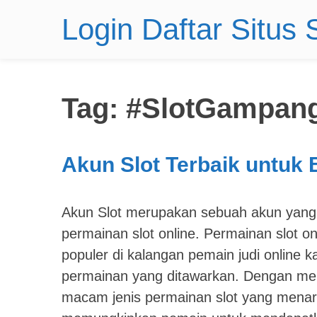
Login Daftar Situs
Tag:
#SlotGampan
Akun Slot Terbaik untuk
Akun Slot merupakan sebuah akun yang
permainan slot online. Permainan slot on
populer di kalangan pemain judi online
permainan yang ditawarkan. Dengan memi
macam jenis permainan slot yang menarik