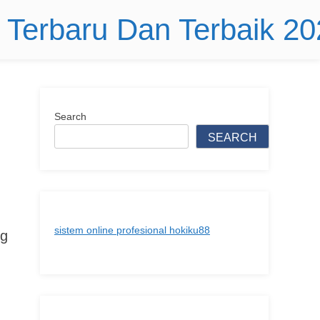
r Terbaru Dan Terbaik 2
Search
SEARCH
sistem online profesional hokiku88
ng