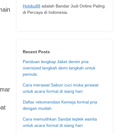
Hokiku88
adalah Bandar Judi Online Paling
main
di Percaya di Indonesia.
Recent Posts
Panduan lengkap Jaket denim pria
oversized langkah demi langkah untuk
pemula.
Cara merawat Sabun cuci muka jerawat
emar
untuk acara formal di siang hari
t
Daftar rekomendasi Kemeja formal pria
pat
dengan mudah.
Cara memutihkan Sandal teplek wanita
untuk acara formal di siang hari