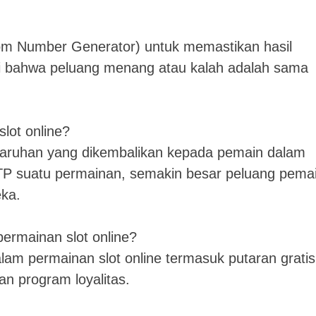
m Number Generator) untuk memastikan hasil
rti bahwa peluang menang atau kalah adalah sama
slot online?
 taruhan yang dikembalikan kepada pemain dalam
RTP suatu permainan, semakin besar peluang pema
ka.
permainan slot online?
lam permainan slot online termasuk putaran gratis
n program loyalitas.