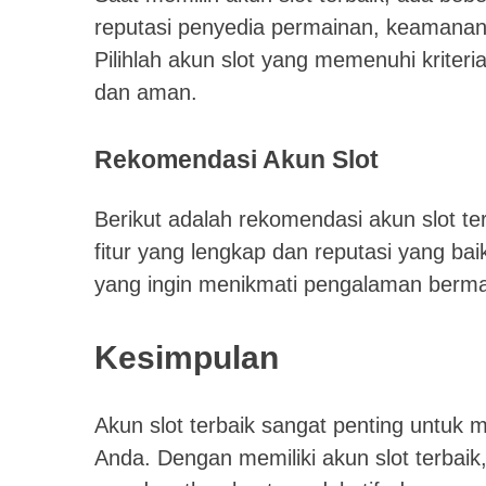
reputasi penyedia permainan, keamanan 
Pilihlah akun slot yang memenuhi krite
dan aman.
Rekomendasi Akun Slot
Berikut adalah rekomendasi akun slot te
fitur yang lengkap dan reputasi yang bai
yang ingin menikmati pengalaman berm
Kesimpulan
Akun slot terbaik sangat penting untu
Anda. Dengan memiliki akun slot terbai