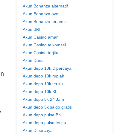
Akun Bonanza alternatif
Akun Bonanza ovo
Akun Bonanza terjamin
Akun BRI
Akun Casino aman
Akun Casino telkomsel
Akun Casino terjitu
Akun Dana
Akun depo 10k Dipercaya
in
Akun depo 10k rupiah
Akun depo 10k terjitu
Akun depo 10k XL
Akun depo 5k 24 Jam
Akun depo 5k saldo gratis
,
Akun depo pulsa BNI
Akun depo pulsa terjitu
Akun Dipercaya