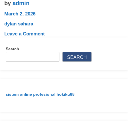
by
admin
March 2, 2026
dylan sahara
on
Leave a Comment
Dylan
Sahara:
Search
Perjalanan
SEARCH
Karier,
Kehidupan
Pribadi,
dan
Kenangan
sistem online profesional hokiku88
Abadi
Sang
Selebriti
Indonesia