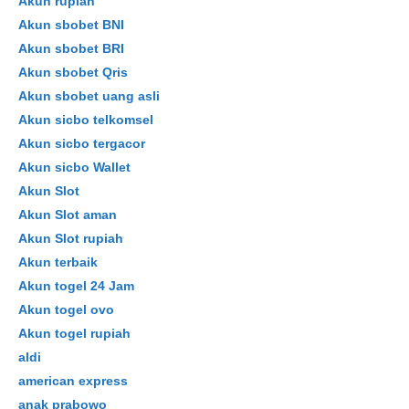
Akun rupiah
Akun sbobet BNI
Akun sbobet BRI
Akun sbobet Qris
Akun sbobet uang asli
Skip
Akun sicbo telkomsel
to
Akun sicbo tergacor
content
Akun sicbo Wallet
Akun Slot
Akun Slot aman
Akun Slot rupiah
Akun terbaik
Akun togel 24 Jam
Akun togel ovo
Akun togel rupiah
aldi
american express
anak prabowo