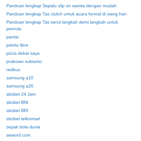
Panduan lengkap Sepatu slip on wanita dengan mudah.
Panduan lengkap Tas clutch untuk acara formal di siang hari
Panduan lengkap Tas serut langkah demi langkah untuk
pemula.
pantai
pelota libre
pizza dekat saya
prabowo subianto
redbus
samsung a10
samsung a20
sbobet 24 Jam
sbobet BNI
sbobet BRI
sbobet telkomsel
sepak bola dunia
seword.com