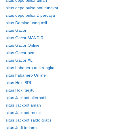
situs depo pulsa aman
situs depo pulsa anti rungkat
situs depo pulsa Dipercaya
situs Domino uang asli
situs Gacor
situs Gacor MANDIRI
situs Gacor Online
situs Gacor ovo
situs Gacor XL
situs habanero anti rungkat
situs habanero Online
situs Hoki BRI
situs Hoki terjitu
situs Jackpot alternatif
situs Jackpot aman
situs Jackpot resmi
situs Jackpot saldo gratis
situs Judi terjamin