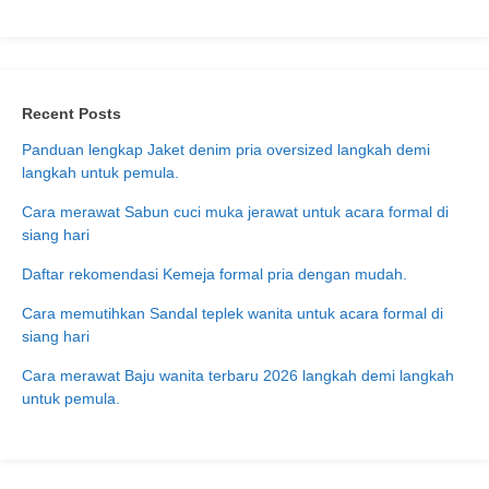
Recent Posts
Panduan lengkap Jaket denim pria oversized langkah demi
langkah untuk pemula.
Cara merawat Sabun cuci muka jerawat untuk acara formal di
siang hari
Daftar rekomendasi Kemeja formal pria dengan mudah.
Cara memutihkan Sandal teplek wanita untuk acara formal di
siang hari
Cara merawat Baju wanita terbaru 2026 langkah demi langkah
untuk pemula.