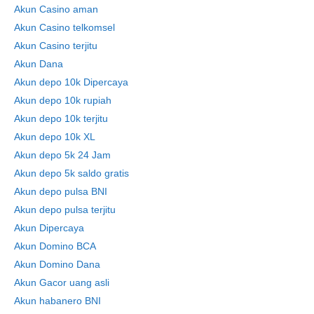
Akun Casino aman
Akun Casino telkomsel
Akun Casino terjitu
Akun Dana
Akun depo 10k Dipercaya
Akun depo 10k rupiah
Akun depo 10k terjitu
Akun depo 10k XL
Akun depo 5k 24 Jam
Akun depo 5k saldo gratis
Akun depo pulsa BNI
Akun depo pulsa terjitu
Akun Dipercaya
Akun Domino BCA
Akun Domino Dana
Akun Gacor uang asli
Akun habanero BNI