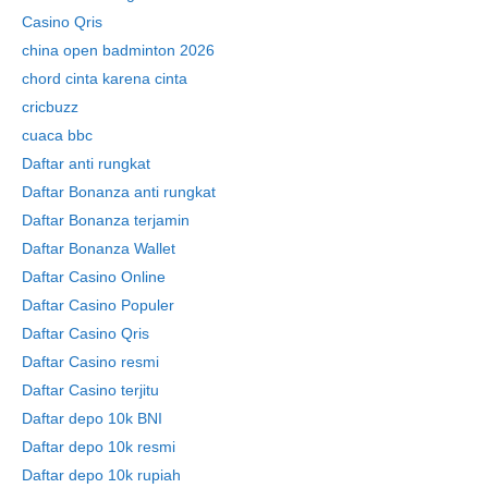
Casino Qris
china open badminton 2026
chord cinta karena cinta
cricbuzz
cuaca bbc
Daftar anti rungkat
Daftar Bonanza anti rungkat
Daftar Bonanza terjamin
Daftar Bonanza Wallet
Daftar Casino Online
Daftar Casino Populer
Daftar Casino Qris
Daftar Casino resmi
Daftar Casino terjitu
Daftar depo 10k BNI
Daftar depo 10k resmi
Daftar depo 10k rupiah