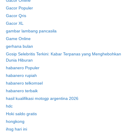
Gacor Online
Gacor Populer
Gacor Qris
Gacor XL
gambar lambang pancasila
Game Online
gerhana bulan
Gosip Selebritis Terkini: Kabar Terpanas yang Menghebohkan
Dunia Hiburan
habanero Populer
habanero rupiah
habanero telkomsel
habanero terbaik
hasil kualifikasi motogp argentina 2026
hdc
Hoki saldo gratis
hongkong
ihsg hari ini