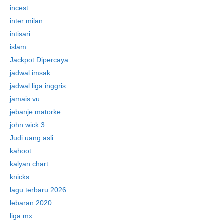
incest
inter milan
intisari
islam
Jackpot Dipercaya
jadwal imsak
jadwal liga inggris
jamais vu
jebanje matorke
john wick 3
Judi uang asli
kahoot
kalyan chart
knicks
lagu terbaru 2026
lebaran 2020
liga mx