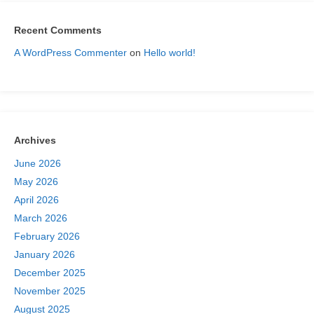
Recent Comments
A WordPress Commenter
on
Hello world!
Archives
June 2026
May 2026
April 2026
March 2026
February 2026
January 2026
December 2025
November 2025
August 2025