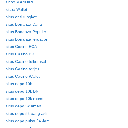
sicbo MANDIRI
sicbo Wallet
situs anti rungkat
situs Bonanza Dana
situs Bonanza Populer
situs Bonanza tergacor
situs Casino BCA
situs Casino BRI
situs Casino telkomsel
situs Casino terjitu
situs Casino Wallet
situs depo 10k
situs depo 10k BNI
situs depo 10k resmi
situs depo 5k aman
situs depo 5k uang asli
situs depo pulsa 24 Jam