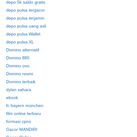
depo 5k saldo gratis
depo pulsa tergacor
depo pulsa terjamin
depo pulsa uang asli
depo pulsa Wallet
depo pulsa XL
Domino alternatif
Domino BRI
Domino ovo
Domino resmi
Domino terbaik
dylan sahara
ebook
fc bayern münchen
film online terbaru
formasi cpns
Gacor MANDIRI