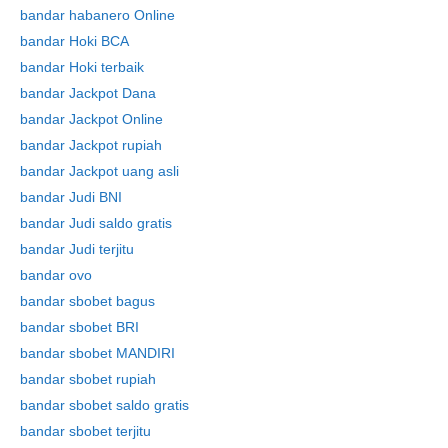
bandar habanero Online
bandar Hoki BCA
bandar Hoki terbaik
bandar Jackpot Dana
bandar Jackpot Online
bandar Jackpot rupiah
bandar Jackpot uang asli
bandar Judi BNI
bandar Judi saldo gratis
bandar Judi terjitu
bandar ovo
bandar sbobet bagus
bandar sbobet BRI
bandar sbobet MANDIRI
bandar sbobet rupiah
bandar sbobet saldo gratis
bandar sbobet terjitu