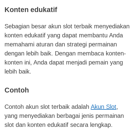
Konten edukatif
Sebagian besar akun slot terbaik menyediakan
konten edukatif yang dapat membantu Anda
memahami aturan dan strategi permainan
dengan lebih baik. Dengan membaca konten-
konten ini, Anda dapat menjadi pemain yang
lebih baik.
Contoh
Contoh akun slot terbaik adalah
Akun Slot
,
yang menyediakan berbagai jenis permainan
slot dan konten edukatif secara lengkap.