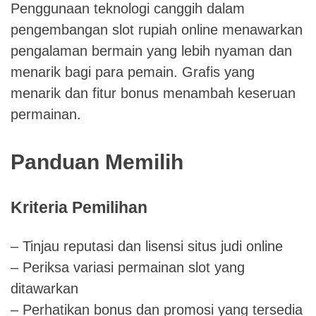
Penggunaan teknologi canggih dalam
pengembangan slot rupiah online menawarkan
pengalaman bermain yang lebih nyaman dan
menarik bagi para pemain. Grafis yang
menarik dan fitur bonus menambah keseruan
permainan.
Panduan Memilih
Kriteria Pemilihan
– Tinjau reputasi dan lisensi situs judi online
– Periksa variasi permainan slot yang
ditawarkan
– Perhatikan bonus dan promosi yang tersedia