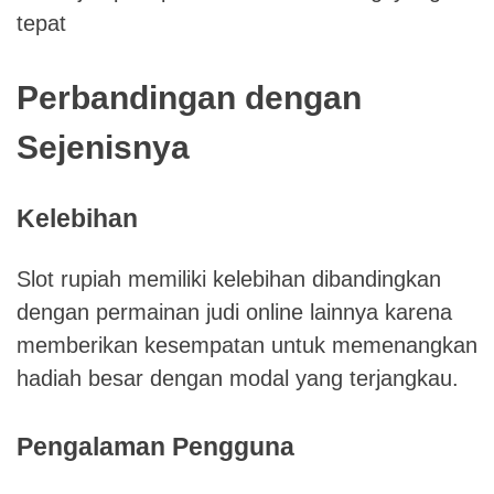
tepat
Perbandingan dengan
Sejenisnya
Kelebihan
Slot rupiah memiliki kelebihan dibandingkan
dengan permainan judi online lainnya karena
memberikan kesempatan untuk memenangkan
hadiah besar dengan modal yang terjangkau.
Pengalaman Pengguna