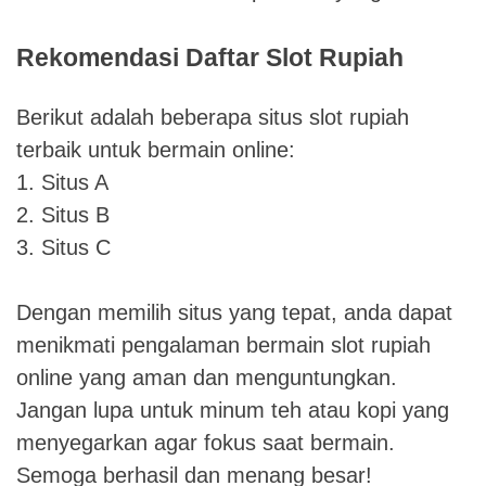
Rekomendasi Daftar Slot Rupiah
Berikut adalah beberapa situs slot rupiah
terbaik untuk bermain online:
1. Situs A
2. Situs B
3. Situs C
Dengan memilih situs yang tepat, anda dapat
menikmati pengalaman bermain slot rupiah
online yang aman dan menguntungkan.
Jangan lupa untuk minum teh atau kopi yang
menyegarkan agar fokus saat bermain.
Semoga berhasil dan menang besar!