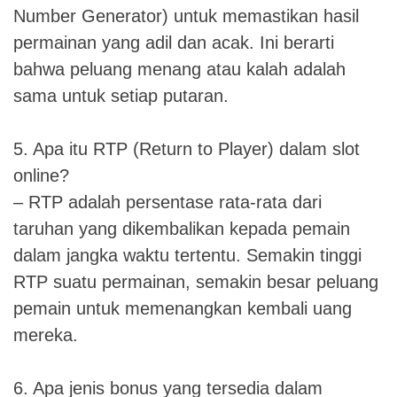
Number Generator) untuk memastikan hasil
permainan yang adil dan acak. Ini berarti
bahwa peluang menang atau kalah adalah
sama untuk setiap putaran.
5. Apa itu RTP (Return to Player) dalam slot
online?
– RTP adalah persentase rata-rata dari
taruhan yang dikembalikan kepada pemain
dalam jangka waktu tertentu. Semakin tinggi
RTP suatu permainan, semakin besar peluang
pemain untuk memenangkan kembali uang
mereka.
6. Apa jenis bonus yang tersedia dalam