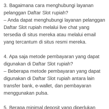
3. Bagaimana cara menghubungi layanan
pelanggan Daftar Slot rupiah?
– Anda dapat menghubungi layanan pelanggan
Daftar Slot rupiah melalui live chat yang
tersedia di situs mereka atau melalui email
yang tercantum di situs resmi mereka.
4. Apa saja metode pembayaran yang dapat
digunakan di Daftar Slot rupiah?
– Beberapa metode pembayaran yang dapat
digunakan di Daftar Slot rupiah antara lain
transfer bank, e-wallet, dan pembayaran
menggunakan pulsa.
5. Berapa minimal deposit yang diperlukan