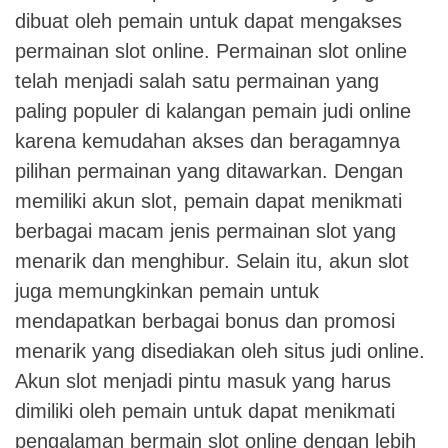
dibuat oleh pemain untuk dapat mengakses
permainan slot online. Permainan slot online
telah menjadi salah satu permainan yang
paling populer di kalangan pemain judi online
karena kemudahan akses dan beragamnya
pilihan permainan yang ditawarkan. Dengan
memiliki akun slot, pemain dapat menikmati
berbagai macam jenis permainan slot yang
menarik dan menghibur. Selain itu, akun slot
juga memungkinkan pemain untuk
mendapatkan berbagai bonus dan promosi
menarik yang disediakan oleh situs judi online.
Akun slot menjadi pintu masuk yang harus
dimiliki oleh pemain untuk dapat menikmati
pengalaman bermain slot online dengan lebih