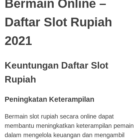
Bermain Online –
Daftar Slot Rupiah
2021
Keuntungan Daftar Slot
Rupiah
Peningkatan Keterampilan
Bermain slot rupiah secara online dapat
membantu meningkatkan keterampilan pemain
dalam mengelola keuangan dan mengambil