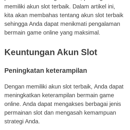
memiliki akun slot terbaik. Dalam artikel ini,
kita akan membahas tentang akun slot terbaik
sehingga Anda dapat menikmati pengalaman
bermain game online yang maksimal.
Keuntungan Akun Slot
Peningkatan keterampilan
Dengan memiliki akun slot terbaik, Anda dapat
meningkatkan keterampilan bermain game
online. Anda dapat mengakses berbagai jenis
permainan slot dan mengasah kemampuan
strategi Anda.