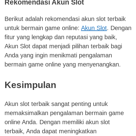
Rekomendasi Akun Slot
Berikut adalah rekomendasi akun slot terbaik
untuk bermain game online:
Akun Slot
. Dengan
fitur yang lengkap dan reputasi yang baik,
Akun Slot dapat menjadi pilihan terbaik bagi
Anda yang ingin menikmati pengalaman
bermain game online yang menyenangkan.
Kesimpulan
Akun slot terbaik sangat penting untuk
memaksimalkan pengalaman bermain game
online Anda. Dengan memiliki akun slot
terbaik, Anda dapat meningkatkan