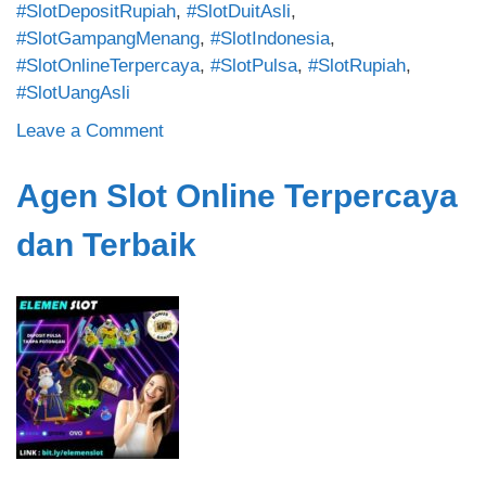
#SlotDepositRupiah
,
#SlotDuitAsli
,
#SlotGampangMenang
,
#SlotIndonesia
,
#SlotOnlineTerpercaya
,
#SlotPulsa
,
#SlotRupiah
,
#SlotUangAsli
on
Leave a Comment
Daftar
Slot
Agen Slot Online Terpercaya
Rupiah
dan Terbaik
Terbaik
untuk
Bermain
Online
–
Daftar
Slot
Rupiah
2021