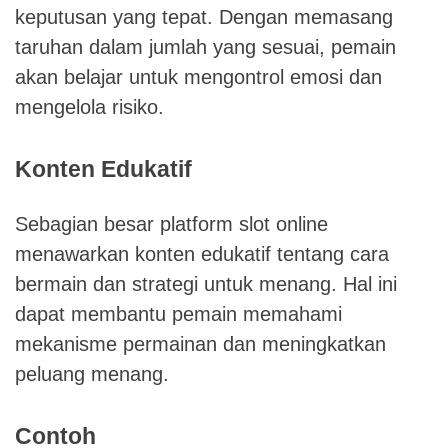
keputusan yang tepat. Dengan memasang
taruhan dalam jumlah yang sesuai, pemain
akan belajar untuk mengontrol emosi dan
mengelola risiko.
Konten Edukatif
Sebagian besar platform slot online
menawarkan konten edukatif tentang cara
bermain dan strategi untuk menang. Hal ini
dapat membantu pemain memahami
mekanisme permainan dan meningkatkan
peluang menang.
Contoh