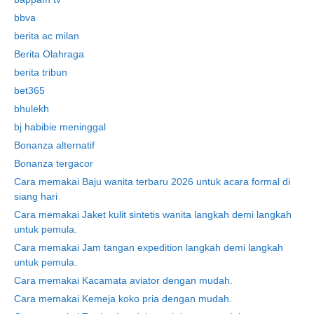
bbva
berita ac milan
Berita Olahraga
berita tribun
bet365
bhulekh
bj habibie meninggal
Bonanza alternatif
Bonanza tergacor
Cara memakai Baju wanita terbaru 2026 untuk acara formal di
siang hari
Cara memakai Jaket kulit sintetis wanita langkah demi langkah
untuk pemula.
Cara memakai Jam tangan expedition langkah demi langkah
untuk pemula.
Cara memakai Kacamata aviator dengan mudah.
Cara memakai Kemeja koko pria dengan mudah.