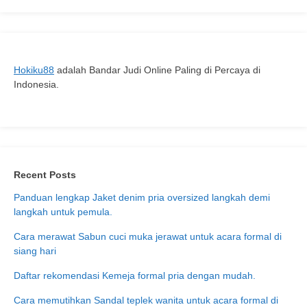
Hokiku88
adalah Bandar Judi Online Paling di Percaya di
Indonesia.
Recent Posts
Panduan lengkap Jaket denim pria oversized langkah demi
langkah untuk pemula.
Cara merawat Sabun cuci muka jerawat untuk acara formal di
siang hari
Daftar rekomendasi Kemeja formal pria dengan mudah.
Cara memutihkan Sandal teplek wanita untuk acara formal di