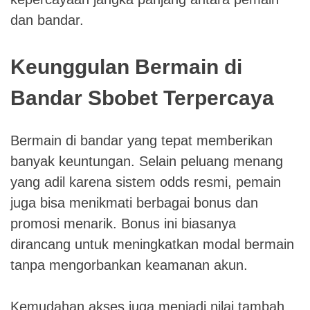
dan bandar.
Keunggulan Bermain di
Bandar Sbobet Terpercaya
Bermain di bandar yang tepat memberikan
banyak keuntungan. Selain peluang menang
yang adil karena sistem odds resmi, pemain
juga bisa menikmati berbagai bonus dan
promosi menarik. Bonus ini biasanya
dirancang untuk meningkatkan modal bermain
tanpa mengorbankan keamanan akun.
Kemudahan akses juga menjadi nilai tambah.