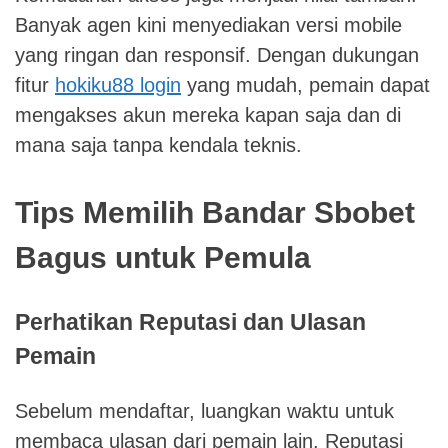
Banyak agen kini menyediakan versi mobile
yang ringan dan responsif. Dengan dukungan
fitur
hokiku88 login
yang mudah, pemain dapat
mengakses akun mereka kapan saja dan di
mana saja tanpa kendala teknis.
Tips Memilih Bandar Sbobet
Bagus untuk Pemula
Perhatikan Reputasi dan Ulasan
Pemain
Sebelum mendaftar, luangkan waktu untuk
membaca ulasan dari pemain lain. Reputasi