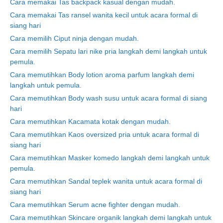
Cara memakai Tas backpack kasual dengan mudah.
Cara memakai Tas ransel wanita kecil untuk acara formal di
siang hari
Cara memilih Ciput ninja dengan mudah.
Cara memilih Sepatu lari nike pria langkah demi langkah untuk
pemula.
Cara memutihkan Body lotion aroma parfum langkah demi
langkah untuk pemula.
Cara memutihkan Body wash susu untuk acara formal di siang
hari
Cara memutihkan Kacamata kotak dengan mudah.
Cara memutihkan Kaos oversized pria untuk acara formal di
siang hari
Cara memutihkan Masker komedo langkah demi langkah untuk
pemula.
Cara memutihkan Sandal teplek wanita untuk acara formal di
siang hari
Cara memutihkan Serum acne fighter dengan mudah.
Cara memutihkan Skincare organik langkah demi langkah untuk