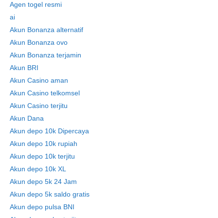
Agen togel resmi
ai
Akun Bonanza alternatif
Akun Bonanza ovo
Akun Bonanza terjamin
Akun BRI
Akun Casino aman
Akun Casino telkomsel
Akun Casino terjitu
Akun Dana
Akun depo 10k Dipercaya
Akun depo 10k rupiah
Akun depo 10k terjitu
Akun depo 10k XL
Akun depo 5k 24 Jam
Akun depo 5k saldo gratis
Akun depo pulsa BNI