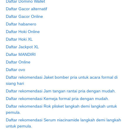
Daftar Domino Wallet
Daftar Gacor alternatif
Daftar Gacor Online
Daftar habanero
Daftar Hoki Online
Daftar Hoki XL
Daftar Jackpot XL
Daftar MANDIRI
Daftar Online
Daftar ovo
Daftar rekomendasi Jaket bomber pria untuk acara formal di
siang hari
Daftar rekomendasi Jam tangan rantai pria dengan mudah.
Daftar rekomendasi Kemeja formal pria dengan mudah.
Daftar rekomendasi Rok plisket langkah demi langkah untuk
pemula.
Daftar rekomendasi Serum niacinamide langkah demi langkah
untuk pemula.