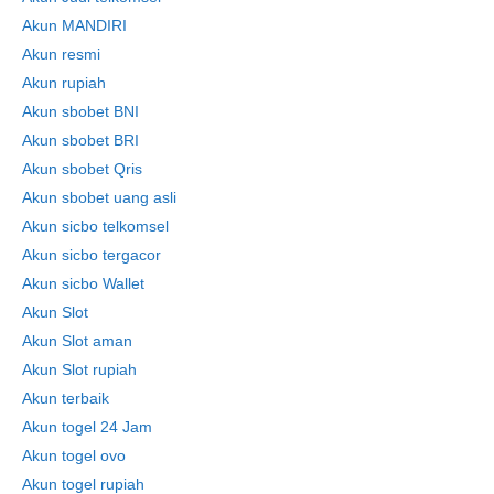
Akun MANDIRI
Akun resmi
Akun rupiah
Akun sbobet BNI
Akun sbobet BRI
Akun sbobet Qris
Akun sbobet uang asli
Akun sicbo telkomsel
Akun sicbo tergacor
Akun sicbo Wallet
Akun Slot
Akun Slot aman
Akun Slot rupiah
Akun terbaik
Akun togel 24 Jam
Akun togel ovo
Akun togel rupiah