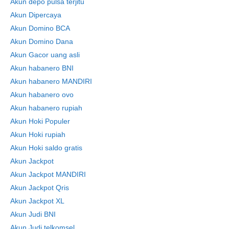
Akun depo pulsa terjitu
Akun Dipercaya
Akun Domino BCA
Akun Domino Dana
Akun Gacor uang asli
Akun habanero BNI
Akun habanero MANDIRI
Akun habanero ovo
Akun habanero rupiah
Akun Hoki Populer
Akun Hoki rupiah
Akun Hoki saldo gratis
Akun Jackpot
Akun Jackpot MANDIRI
Akun Jackpot Qris
Akun Jackpot XL
Akun Judi BNI
Akun Judi telkomsel