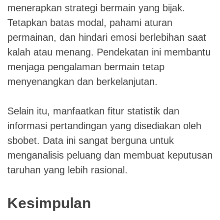
menerapkan strategi bermain yang bijak.
Tetapkan batas modal, pahami aturan
permainan, dan hindari emosi berlebihan saat
kalah atau menang. Pendekatan ini membantu
menjaga pengalaman bermain tetap
menyenangkan dan berkelanjutan.
Selain itu, manfaatkan fitur statistik dan
informasi pertandingan yang disediakan oleh
sbobet. Data ini sangat berguna untuk
menganalisis peluang dan membuat keputusan
taruhan yang lebih rasional.
Kesimpulan