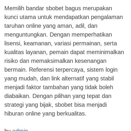
Memilih bandar sbobet bagus merupakan
kunci utama untuk mendapatkan pengalaman
taruhan online yang aman, adil, dan
menguntungkan. Dengan memperhatikan
lisensi, keamanan, variasi permainan, serta
kualitas layanan, pemain dapat meminimalkan
risiko dan memaksimalkan kesenangan
bermain. Referensi terpercaya, sistem login
yang mudah, dan link alternatif yang stabil
menjadi faktor tambahan yang tidak boleh
diabaikan. Dengan pilihan yang tepat dan
strategi yang bijak, sbobet bisa menjadi
hiburan online yang berkualitas.