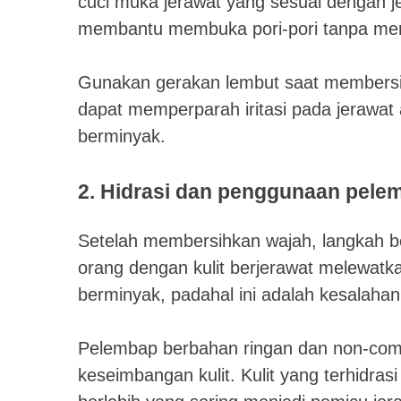
cuci muka jerawat yang sesuai dengan j
membantu membuka pori-pori tanpa memb
Gunakan gerakan lembut saat membersih
dapat memperparah iritasi pada jerawat 
berminyak.
2. Hidrasi dan penggunaan pele
Setelah membersihkan wajah, langkah b
orang dengan kulit berjerawat melewatk
berminyak, padahal ini adalah kesalah
Pelembap berbahan ringan dan non-com
keseimbangan kulit. Kulit yang terhidra