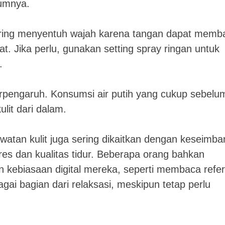
lumnya.
u sering menyentuh wajah karena tangan dapat mem
t. Jika perlu, gunakan setting spray ringan untuk
.
rpengaruh. Konsumsi air putih yang cukup sebelu
it dari dalam.
atan kulit juga sering dikaitkan dengan keseimb
res dan kualitas tidur. Beberapa orang bahkan
n kebiasaan digital mereka, seperti membaca refer
gai bagian dari relaksasi, meskipun tetap perlu