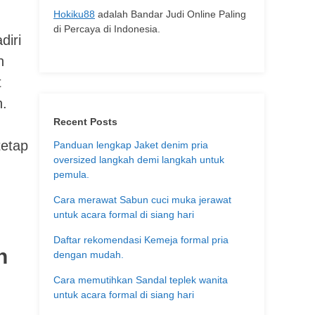
Hokiku88
adalah Bandar Judi Online Paling
di Percaya di Indonesia.
diri
n
t
h.
Recent Posts
tetap
Panduan lengkap Jaket denim pria
oversized langkah demi langkah untuk
pemula.
Cara merawat Sabun cuci muka jerawat
untuk acara formal di siang hari
Daftar rekomendasi Kemeja formal pria
n
dengan mudah.
Cara memutihkan Sandal teplek wanita
untuk acara formal di siang hari