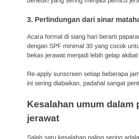
berlebih yang sering menjadi pemicu jer
3. Perlindungan dari sinar mataha
Acara formal di siang hari berarti papar
dengan SPF minimal 30 yang cocok untu
bekas jerawat menjadi lebih gelap akibat
Re-apply sunscreen setiap beberapa jam
ini sering diabaikan, padahal sangat pen
Kesalahan umum dalam 
jerawat
Salah satu kesalahan paling sering adal