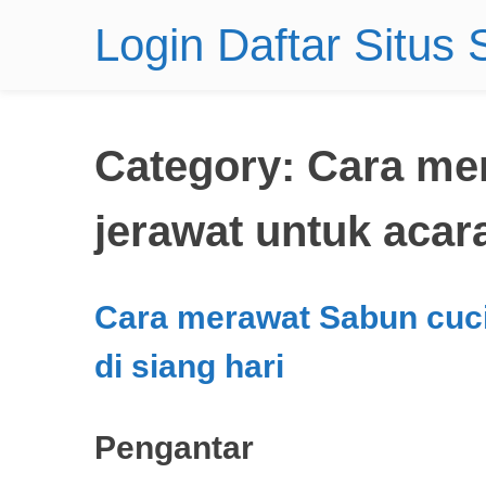
Login Daftar Situs
Category:
Cara me
jerawat untuk acara
Cara merawat Sabun cuci
di siang hari
Pengantar