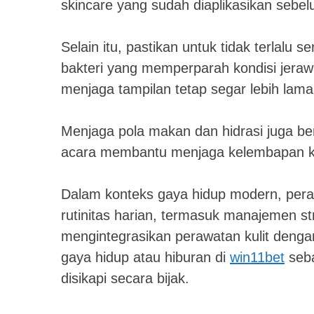
skincare yang sudah diaplikasikan sebe
Selain itu, pastikan untuk tidak terlal
bakteri yang memperparah kondisi jerawa
menjaga tampilan tetap segar lebih lama
Menjaga pola makan dan hidrasi juga be
acara membantu menjaga kelembapan kul
Dalam konteks gaya hidup modern, peraw
rutinitas harian, termasuk manajemen st
mengintegrasikan perawatan kulit denga
gaya hidup atau hiburan di
win11bet
seba
disikapi secara bijak.