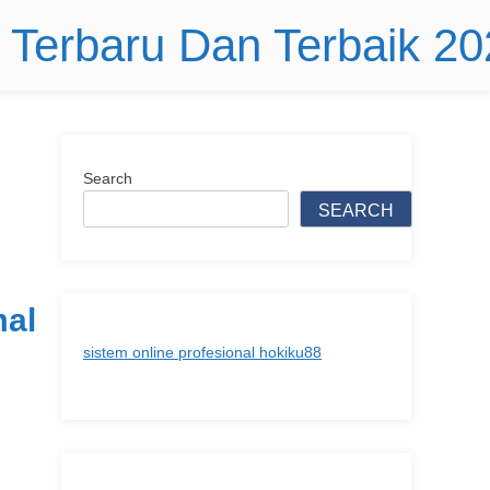
r Terbaru Dan Terbaik 2
Search
SEARCH
mal
sistem online profesional hokiku88