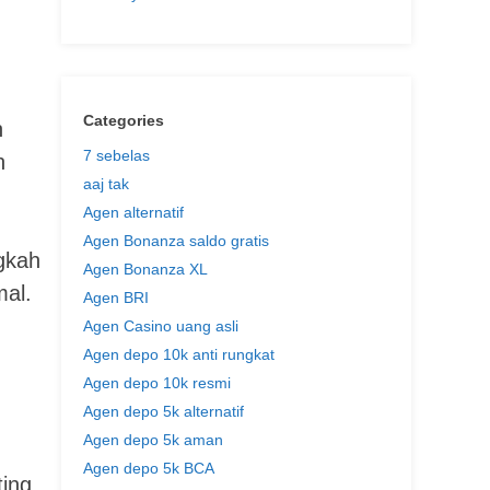
Categories
n
7 sebelas
h
aaj tak
Agen alternatif
Agen Bonanza saldo gratis
gkah
Agen Bonanza XL
mal.
Agen BRI
Agen Casino uang asli
Agen depo 10k anti rungkat
Agen depo 10k resmi
Agen depo 5k alternatif
Agen depo 5k aman
Agen depo 5k BCA
ing.