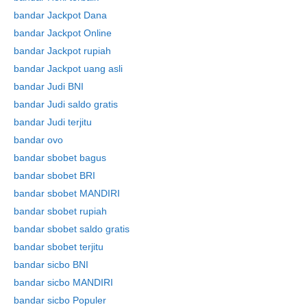
bandar Jackpot Dana
bandar Jackpot Online
bandar Jackpot rupiah
bandar Jackpot uang asli
bandar Judi BNI
bandar Judi saldo gratis
bandar Judi terjitu
bandar ovo
bandar sbobet bagus
Skip
bandar sbobet BRI
to
bandar sbobet MANDIRI
content
bandar sbobet rupiah
bandar sbobet saldo gratis
bandar sbobet terjitu
bandar sicbo BNI
bandar sicbo MANDIRI
bandar sicbo Populer