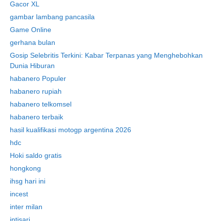
Gacor XL
gambar lambang pancasila
Game Online
gerhana bulan
Gosip Selebritis Terkini: Kabar Terpanas yang Menghebohkan
Dunia Hiburan
habanero Populer
habanero rupiah
habanero telkomsel
habanero terbaik
hasil kualifikasi motogp argentina 2026
hdc
Hoki saldo gratis
hongkong
ihsg hari ini
incest
inter milan
intisari