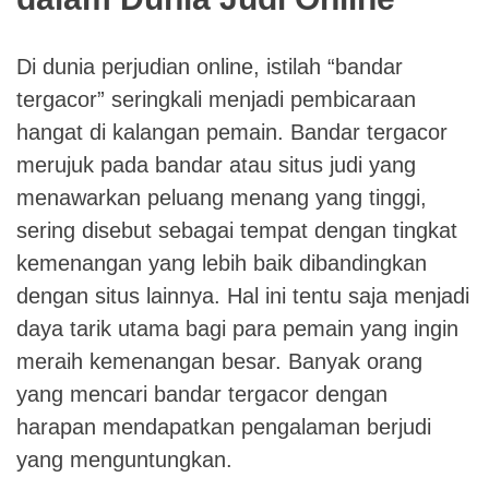
Di dunia perjudian online, istilah “bandar
tergacor” seringkali menjadi pembicaraan
hangat di kalangan pemain. Bandar tergacor
merujuk pada bandar atau situs judi yang
menawarkan peluang menang yang tinggi,
sering disebut sebagai tempat dengan tingkat
kemenangan yang lebih baik dibandingkan
dengan situs lainnya. Hal ini tentu saja menjadi
daya tarik utama bagi para pemain yang ingin
meraih kemenangan besar. Banyak orang
yang mencari bandar tergacor dengan
harapan mendapatkan pengalaman berjudi
yang menguntungkan.