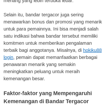
menang yang lebih terbuka lebar.
Selain itu, bandar tergacor juga sering
menawarkan bonus dan promosi yang menarik
untuk para pemainnya. Ini bisa menjadi salah
satu indikasi bahwa bandar tersebut memiliki
komitmen untuk memberikan pengalaman
terbaik bagi anggotanya. Misalnya, di
hokiku88
login
, pemain dapat memanfaatkan berbagai
penawaran menarik yang semakin
meningkatkan peluang untuk meraih
kemenangan besar.
Faktor-faktor yang Mempengaruhi
Kemenangan di Bandar Tergacor