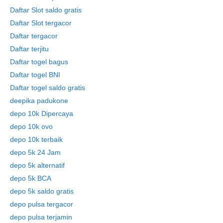
Daftar Slot saldo gratis
Daftar Slot tergacor
Daftar tergacor
Daftar terjitu
Daftar togel bagus
Daftar togel BNI
Daftar togel saldo gratis
deepika padukone
depo 10k Dipercaya
depo 10k ovo
depo 10k terbaik
depo 5k 24 Jam
depo 5k alternatif
depo 5k BCA
depo 5k saldo gratis
depo pulsa tergacor
depo pulsa terjamin