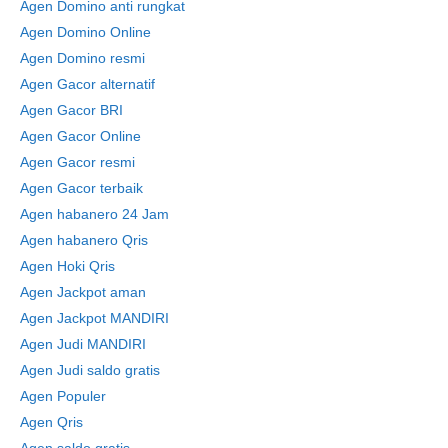
Agen Domino anti rungkat
Agen Domino Online
Agen Domino resmi
Agen Gacor alternatif
Agen Gacor BRI
Agen Gacor Online
Agen Gacor resmi
Agen Gacor terbaik
Agen habanero 24 Jam
Agen habanero Qris
Agen Hoki Qris
Agen Jackpot aman
Agen Jackpot MANDIRI
Agen Judi MANDIRI
Agen Judi saldo gratis
Agen Populer
Agen Qris