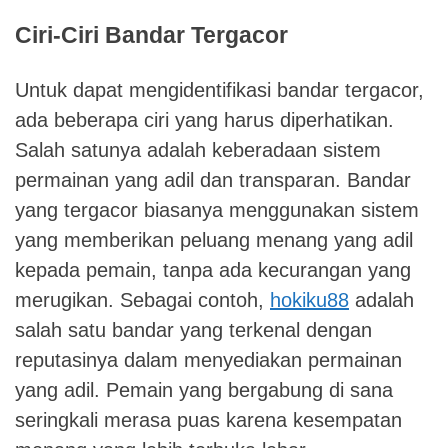
Ciri-Ciri Bandar Tergacor
Untuk dapat mengidentifikasi bandar tergacor,
ada beberapa ciri yang harus diperhatikan.
Salah satunya adalah keberadaan sistem
permainan yang adil dan transparan. Bandar
yang tergacor biasanya menggunakan sistem
yang memberikan peluang menang yang adil
kepada pemain, tanpa ada kecurangan yang
merugikan. Sebagai contoh,
hokiku88
adalah
salah satu bandar yang terkenal dengan
reputasinya dalam menyediakan permainan
yang adil. Pemain yang bergabung di sana
seringkali merasa puas karena kesempatan