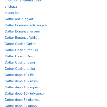
chord cinta karena cinta
cricbuzz
cuaca bbc
Daftar anti rungkat
Daftar Bonanza anti rungkat
Daftar Bonanza terjamin
Daftar Bonanza Wallet
Daftar Casino Online
Daftar Casino Populer
Daftar Casino Qris
Daftar Casino resmi
Daftar Casino terjitu
Daftar depo 10k BNI
Daftar depo 10k resmi
Daftar depo 10k rupiah
Daftar depo 10k telkomsel
Daftar depo 5k alternatif
Daftar depo 5k aman