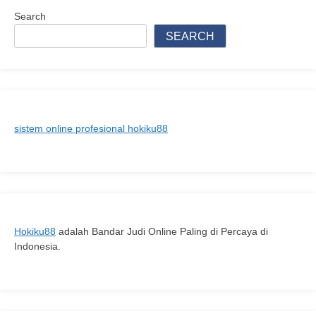
tergacor
Search
SEARCH
sistem online profesional hokiku88
Hokiku88
adalah Bandar Judi Online Paling di Percaya di
Indonesia.