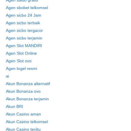
Agen saldo gratis
Agen sbobet telkomsel
Agen sicbo 24 Jam
Agen sicbo terbaik
Agen sicbo tergacor
Agen sicbo terjamin
Agen Slot MANDIRI
Agen Slot Online
Agen Slot ovo
Agen togel resmi
ai
Akun Bonanza alternatif
Akun Bonanza ovo
Akun Bonanza terjamin
Akun BRI
Akun Casino aman
Akun Casino telkomsel
Akun Casino terjitu