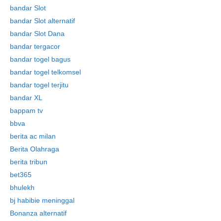
bandar Slot
bandar Slot alternatif
bandar Slot Dana
bandar tergacor
bandar togel bagus
bandar togel telkomsel
bandar togel terjitu
bandar XL
bappam tv
bbva
berita ac milan
Berita Olahraga
berita tribun
bet365
bhulekh
bj habibie meninggal
Bonanza alternatif