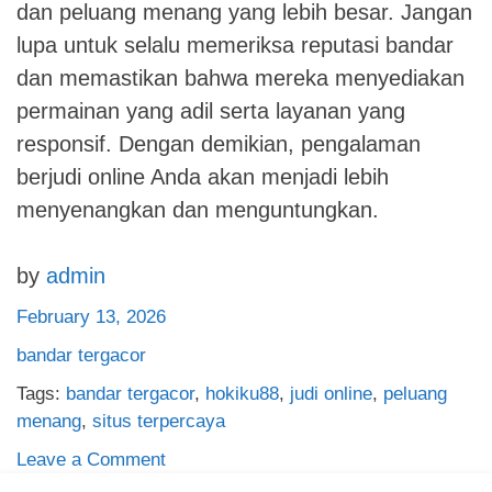
dan peluang menang yang lebih besar. Jangan
lupa untuk selalu memeriksa reputasi bandar
dan memastikan bahwa mereka menyediakan
permainan yang adil serta layanan yang
responsif. Dengan demikian, pengalaman
berjudi online Anda akan menjadi lebih
menyenangkan dan menguntungkan.
by
admin
February 13, 2026
bandar tergacor
Tags:
bandar tergacor
,
hokiku88
,
judi online
,
peluang
menang
,
situs terpercaya
on
Leave a Comment
bandar