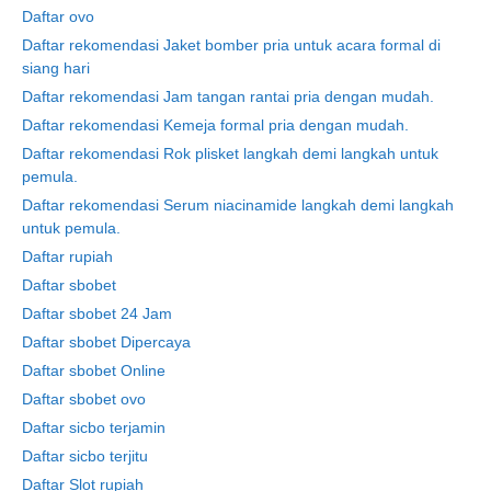
Daftar ovo
Daftar rekomendasi Jaket bomber pria untuk acara formal di
siang hari
Daftar rekomendasi Jam tangan rantai pria dengan mudah.
Daftar rekomendasi Kemeja formal pria dengan mudah.
Daftar rekomendasi Rok plisket langkah demi langkah untuk
pemula.
Daftar rekomendasi Serum niacinamide langkah demi langkah
untuk pemula.
Daftar rupiah
Daftar sbobet
Daftar sbobet 24 Jam
Daftar sbobet Dipercaya
Daftar sbobet Online
Daftar sbobet ovo
Daftar sicbo terjamin
Daftar sicbo terjitu
Daftar Slot rupiah