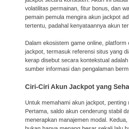
volatilitas permainan, fitur bonus, dan
pemain pemula mengira akun jackpot ada
tertentu, padahal kenyataannya akun ter
Dalam ekosistem game online, platform 
jackpot, termasuk referensi situs yang d
kerap disebut secara kontekstual adala
sumber informasi dan pengalaman berma
Ciri-Ciri Akun Jackpot yang Seha
Untuk memahami akun jackpot, penting me
Pertama, saldo akun cenderung stabil d
menerapkan manajemen modal. Kedua, ak
bukan hanya menang besar sekali lalu 