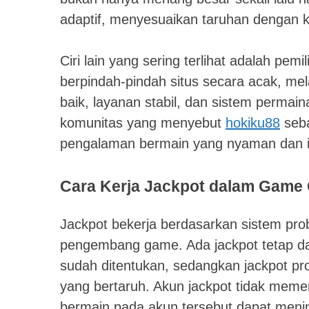
adaptif, menyesuaikan taruhan dengan k
Ciri lain yang sering terlihat adalah pem
berpindah-pindah situs secara acak, mel
baik, layanan stabil, dan sistem permain
komunitas yang menyebut
hokiku88
seba
pengalaman bermain yang nyaman dan in
Cara Kerja Jackpot dalam Game 
Jackpot bekerja berdasarkan sistem proba
pengembang game. Ada jackpot tetap dan 
sudah ditentukan, sedangkan jackpot pr
yang bertaruh. Akun jackpot tidak meme
bermain pada akun tersebut dapat menin