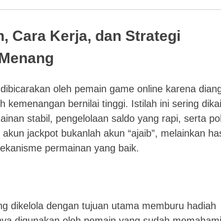
, Cara Kerja, dan Strategi
 Menang
 dibicarakan oleh pemain game online karena dian
 kemenangan bernilai tinggi. Istilah ini sering dika
inan stabil, pengelolaan saldo yang rapi, serta po
 akun jackpot bukanlah akun “ajaib”, melainkan has
 mekanisme permainan yang baik.
ng dikelola dengan tujuan utama memburu hadiah
asanya digunakan oleh pemain yang sudah memaham