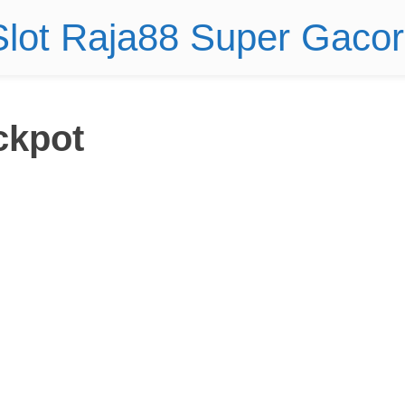
 Slot Raja88 Super Gaco
ckpot