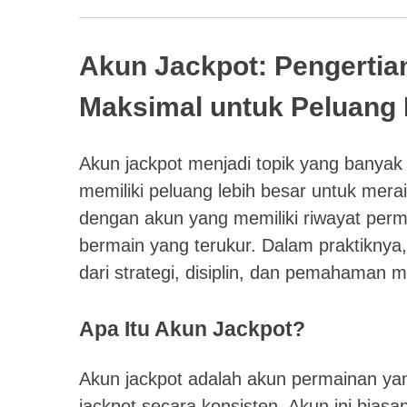
Akun Jackpot: Pengertian
Maksimal untuk Peluang
Akun jackpot menjadi topik yang banyak
memiliki peluang lebih besar untuk meraih
dengan akun yang memiliki riwayat perma
bermain yang terukur. Dalam praktiknya,
dari strategi, disiplin, dan pemahaman
Apa Itu Akun Jackpot?
Akun jackpot adalah akun permainan ya
jackpot secara konsisten. Akun ini bi