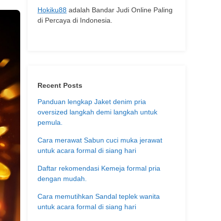
Hokiku88
adalah Bandar Judi Online Paling
di Percaya di Indonesia.
Recent Posts
Panduan lengkap Jaket denim pria
oversized langkah demi langkah untuk
pemula.
Cara merawat Sabun cuci muka jerawat
untuk acara formal di siang hari
Daftar rekomendasi Kemeja formal pria
dengan mudah.
Cara memutihkan Sandal teplek wanita
untuk acara formal di siang hari