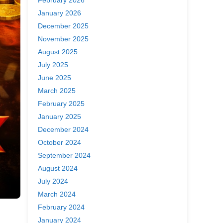
January 2026
December 2025
November 2025
August 2025
July 2025
June 2025
March 2025
February 2025
January 2025
December 2024
October 2024
September 2024
August 2024
July 2024
March 2024
February 2024
January 2024