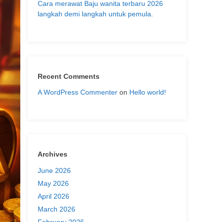
Cara merawat Baju wanita terbaru 2026
langkah demi langkah untuk pemula.
Recent Comments
A WordPress Commenter
on
Hello world!
Archives
June 2026
May 2026
April 2026
March 2026
February 2026