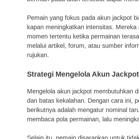
Pemain yang fokus pada akun jackpot 
kapan meningkatkan intensitas. Mereka m
momen tertentu ketika permainan terasa
melalui artikel, forum, atau sumber info
rujukan.
Strategi Mengelola Akun Jackpot
Mengelola akun jackpot membutuhkan dis
dan batas kekalahan. Dengan cara ini, p
berikutnya adalah mengatur nominal taru
membaca pola permainan, lalu meningkat 
Selain itu, pemain disarankan untuk tida