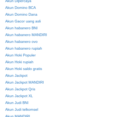
Akun Dipercaya
Akun Domino BCA
Akun Domino Dana
Akun Gacor uang asli
Akun habanero BNI
Skip
Akun habanero MANDIRI
to
Akun habanero ovo
content
Akun habanero rupiah
Akun Hoki Populer
Akun Hoki rupiah
Akun Hoki saldo gratis
Akun Jackpot
Akun Jackpot MANDIRI
Akun Jackpot Qris
Akun Jackpot XL
Akun Judi BNI
Akun Judi telkomsel
Akun MANDIRI