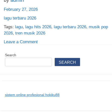
February 27, 2026
lagu terbaru 2026
Tags:
lagu
,
lagu hits 2026
,
lagu terbaru 2026
,
musik pop
2026
,
tren musik 2026
on
Leave a Comment
lagu
terbaru
Search
2026
SEARCH
sistem online profesional hokiku88