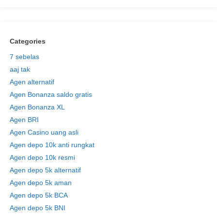
Categories
7 sebelas
aaj tak
Agen alternatif
Agen Bonanza saldo gratis
Agen Bonanza XL
Agen BRI
Agen Casino uang asli
Agen depo 10k anti rungkat
Agen depo 10k resmi
Agen depo 5k alternatif
Agen depo 5k aman
Agen depo 5k BCA
Agen depo 5k BNI