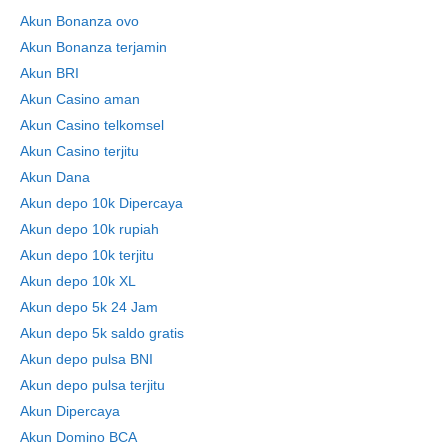
Akun Bonanza ovo
Akun Bonanza terjamin
Akun BRI
Akun Casino aman
Akun Casino telkomsel
Akun Casino terjitu
Akun Dana
Akun depo 10k Dipercaya
Akun depo 10k rupiah
Akun depo 10k terjitu
Akun depo 10k XL
Akun depo 5k 24 Jam
Akun depo 5k saldo gratis
Akun depo pulsa BNI
Akun depo pulsa terjitu
Akun Dipercaya
Akun Domino BCA