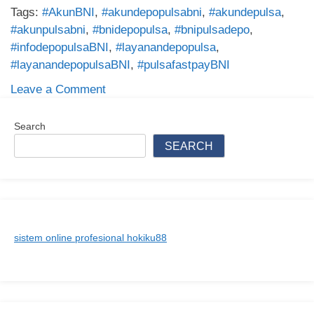
Tags:
#AkunBNI
,
#akundepopulsabni
,
#akundepulsa
,
#akunpulsabni
,
#bnidepopulsa
,
#bnipulsadepo
,
#infodepopulsaBNI
,
#layanandepopulsa
,
#layanandepopulsaBNI
,
#pulsafastpayBNI
on
Leave a Comment
Akun
Depo
Search
Pulsa
SEARCH
BNI:
Layanan
Isi
Pulsa
Terpercaya
sistem online profesional hokiku88