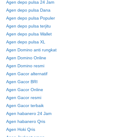
Agen depo pulsa 24 Jam
Agen depo pulsa Dana
Agen depo pulsa Populer
Agen depo pulsa terjitu
Agen depo pulsa Wallet
Agen depo pulsa XL
Agen Domino anti rungkat
Agen Domino Online
Agen Domino resmi
Agen Gacor alternatif
Agen Gacor BRI
Agen Gacor Online
Agen Gacor resmi
Agen Gacor terbaik
Agen habanero 24 Jam
Agen habanero Qris
Agen Hoki Qris