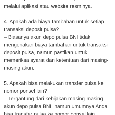
melalui aplikasi atau website resminya.
4. Apakah ada biaya tambahan untuk setiap
transaksi deposit pulsa?
– Biasanya akun depo pulsa BNI tidak
mengenakan biaya tambahan untuk transaksi
deposit pulsa, namun pastikan untuk
memeriksa syarat dan ketentuan dari masing-
masing akun.
5. Apakah bisa melakukan transfer pulsa ke
nomor ponsel lain?
– Tergantung dari kebijakan masing-masing
akun depo pulsa BNI, namun umumnya Anda
bisa transfer pulsa ke nomor ponsel lain