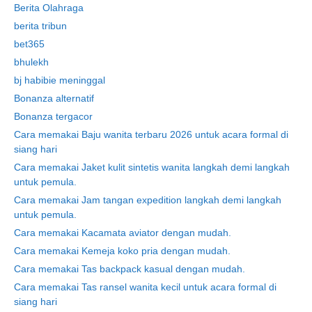
Berita Olahraga
berita tribun
bet365
bhulekh
bj habibie meninggal
Bonanza alternatif
Bonanza tergacor
Cara memakai Baju wanita terbaru 2026 untuk acara formal di
siang hari
Cara memakai Jaket kulit sintetis wanita langkah demi langkah
untuk pemula.
Cara memakai Jam tangan expedition langkah demi langkah
untuk pemula.
Cara memakai Kacamata aviator dengan mudah.
Cara memakai Kemeja koko pria dengan mudah.
Cara memakai Tas backpack kasual dengan mudah.
Cara memakai Tas ransel wanita kecil untuk acara formal di
siang hari