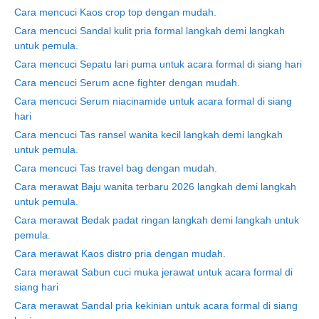
Cara mencuci Kaos crop top dengan mudah.
Cara mencuci Sandal kulit pria formal langkah demi langkah
untuk pemula.
Cara mencuci Sepatu lari puma untuk acara formal di siang hari
Cara mencuci Serum acne fighter dengan mudah.
Cara mencuci Serum niacinamide untuk acara formal di siang
hari
Cara mencuci Tas ransel wanita kecil langkah demi langkah
untuk pemula.
Cara mencuci Tas travel bag dengan mudah.
Cara merawat Baju wanita terbaru 2026 langkah demi langkah
untuk pemula.
Cara merawat Bedak padat ringan langkah demi langkah untuk
pemula.
Cara merawat Kaos distro pria dengan mudah.
Cara merawat Sabun cuci muka jerawat untuk acara formal di
siang hari
Cara merawat Sandal pria kekinian untuk acara formal di siang