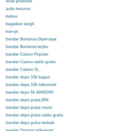
anak prabowo
aulia kesuma
babes
bagaikan langit
ban-pt
bandar Bonanza Dipercaya
bandar Bonanza terjitu
bandar Casino Populer
bandar Casino saldo gratis
bandar Casino XL
bandar depo 10k bagus
bandar depo 10k telkomsel
bandar depo 5k MANDIRI
bandar depo pulsa BNI
bandar depo pulsa resmi
bandar depo pulsa saldo gratis
bandar depo pulsa terbaik
bandar Domino telkomsel