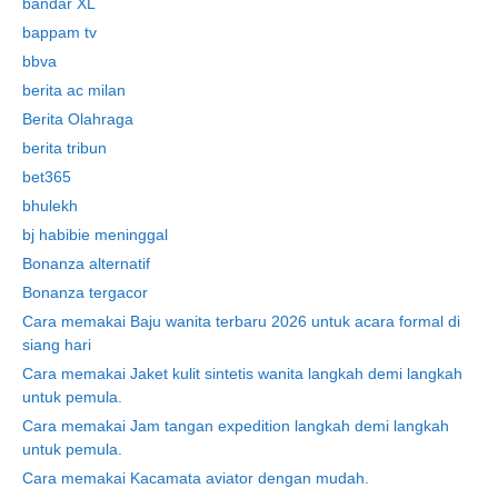
bandar XL
bappam tv
bbva
berita ac milan
Berita Olahraga
berita tribun
bet365
bhulekh
bj habibie meninggal
Bonanza alternatif
Bonanza tergacor
Cara memakai Baju wanita terbaru 2026 untuk acara formal di
siang hari
Cara memakai Jaket kulit sintetis wanita langkah demi langkah
untuk pemula.
Cara memakai Jam tangan expedition langkah demi langkah
untuk pemula.
Cara memakai Kacamata aviator dengan mudah.