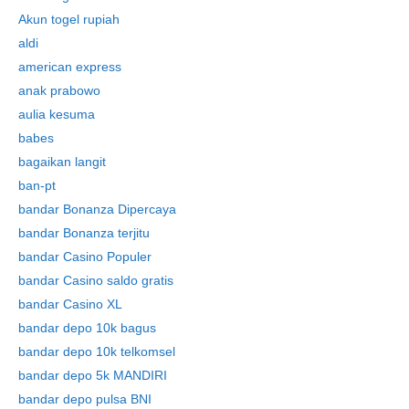
Akun togel rupiah
aldi
american express
anak prabowo
aulia kesuma
babes
bagaikan langit
ban-pt
bandar Bonanza Dipercaya
bandar Bonanza terjitu
bandar Casino Populer
bandar Casino saldo gratis
bandar Casino XL
bandar depo 10k bagus
bandar depo 10k telkomsel
bandar depo 5k MANDIRI
bandar depo pulsa BNI