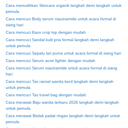
Cara memutihkan Skincare organik langkah demi langkah untuk
pemula.
Cara mencuci Body serum niacinamide untuk acara formal di
siang hari
Cara mencuci Kaos crop top dengan mudah.
Cara mencuci Sandal kulit pria formal langkah demi langkah
untuk pemula.
Cara mencuci Sepatu lari puma untuk acara formal di siang hari
Cara mencuci Serum acne fighter dengan mudah.
Cara mencuci Serum niacinamide untuk acara formal di siang
hari
Cara mencuci Tas ransel wanita kecil langkah demi langkah
untuk pemula.
Cara mencuci Tas travel bag dengan mudah.
Cara merawat Baju wanita terbaru 2026 langkah demi langkah
untuk pemula.
Cara merawat Bedak padat ringan langkah demi langkah untuk
pemula.