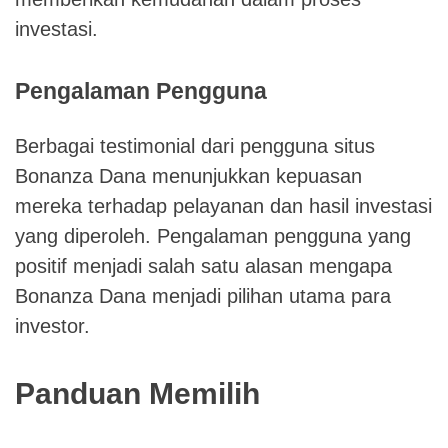
investasi.
Pengalaman Pengguna
Berbagai testimonial dari pengguna situs
Bonanza Dana menunjukkan kepuasan
mereka terhadap pelayanan dan hasil investasi
yang diperoleh. Pengalaman pengguna yang
positif menjadi salah satu alasan mengapa
Bonanza Dana menjadi pilihan utama para
investor.
Panduan Memilih