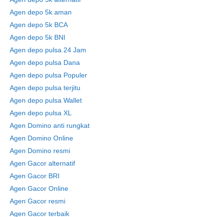
Agen depo 5k aman
Agen depo 5k BCA
Agen depo 5k BNI
Agen depo pulsa 24 Jam
Agen depo pulsa Dana
Agen depo pulsa Populer
Agen depo pulsa terjitu
Agen depo pulsa Wallet
Agen depo pulsa XL
Agen Domino anti rungkat
Agen Domino Online
Agen Domino resmi
Agen Gacor alternatif
Agen Gacor BRI
Agen Gacor Online
Agen Gacor resmi
Agen Gacor terbaik