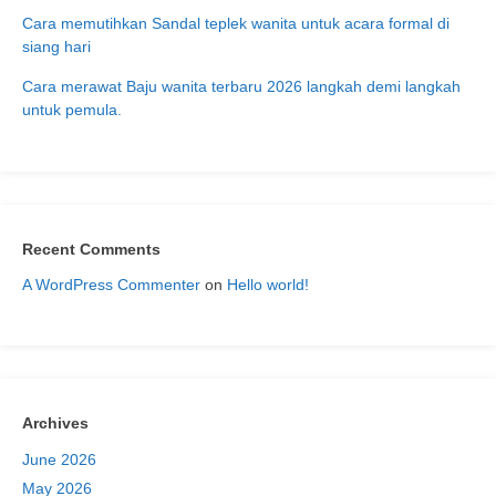
Cara memutihkan Sandal teplek wanita untuk acara formal di
siang hari
Cara merawat Baju wanita terbaru 2026 langkah demi langkah
untuk pemula.
Recent Comments
A WordPress Commenter
on
Hello world!
Archives
June 2026
May 2026