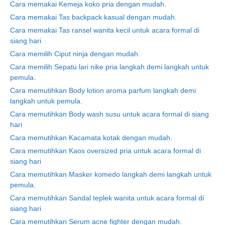
Cara memakai Kemeja koko pria dengan mudah.
Cara memakai Tas backpack kasual dengan mudah.
Cara memakai Tas ransel wanita kecil untuk acara formal di
siang hari
Cara memilih Ciput ninja dengan mudah.
Cara memilih Sepatu lari nike pria langkah demi langkah untuk
pemula.
Cara memutihkan Body lotion aroma parfum langkah demi
langkah untuk pemula.
Cara memutihkan Body wash susu untuk acara formal di siang
hari
Cara memutihkan Kacamata kotak dengan mudah.
Cara memutihkan Kaos oversized pria untuk acara formal di
siang hari
Cara memutihkan Masker komedo langkah demi langkah untuk
pemula.
Cara memutihkan Sandal teplek wanita untuk acara formal di
siang hari
Cara memutihkan Serum acne fighter dengan mudah.