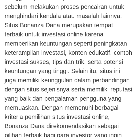
sebelum melakukan proses pencairan untuk
menghindari kendala atau masalah lainnya.
Situs Bonanza Dana merupakan tempat
terbaik untuk investasi online karena
memberikan keuntungan seperti peningkatan
keterampilan investasi, konten edukatif, contoh
investasi sukses, tips dan trik, serta potensi
keuntungan yang tinggi. Selain itu, situs ini
juga memiliki keunggulan dalam perbandingan
dengan situs sejenisnya serta memiliki reputasi
yang baik dan pengalaman pengguna yang
memuaskan. Dengan memenuhi berbagai
kriteria pemilihan situs investasi online,
Bonanza Dana direkomendasikan sebagai
pilihan terbaik bagi para investor yang ingin