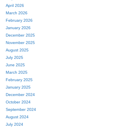
April 2026
March 2026
February 2026
January 2026
December 2025
November 2025
August 2025
July 2025
June 2025
March 2025
February 2025
January 2025
December 2024
October 2024
September 2024
August 2024
July 2024