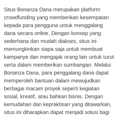
Situs Bonanza Dana merupakan platform
crowdfunding yang memberikan kesempatan
kepada para pengguna untuk menggalang
dana secara online. Dengan konsep yang
sederhana dan mudah diakses, situs ini
memungkinkan siapa saja untuk membuat
kampanye dan mengajak orang lain untuk turut
serta dalam memberikan sumbangan. Melalui
Bonanza Dana, para penggalang dana dapat
memperoleh bantuan dalam mewujudkan
berbagai macam proyek seperti kegiatan
sosial, kreatif, atau bahkan bisnis. Dengan
kemudahan dan kepraktisan yang ditawarkan,
situs ini diharapkan dapat menjadi solusi bagi