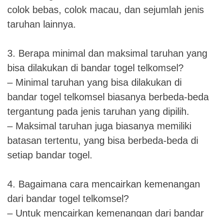
colok bebas, colok macau, dan sejumlah jenis
taruhan lainnya.
3. Berapa minimal dan maksimal taruhan yang
bisa dilakukan di bandar togel telkomsel?
– Minimal taruhan yang bisa dilakukan di
bandar togel telkomsel biasanya berbeda-beda
tergantung pada jenis taruhan yang dipilih.
– Maksimal taruhan juga biasanya memiliki
batasan tertentu, yang bisa berbeda-beda di
setiap bandar togel.
4. Bagaimana cara mencairkan kemenangan
dari bandar togel telkomsel?
– Untuk mencairkan kemenangan dari bandar