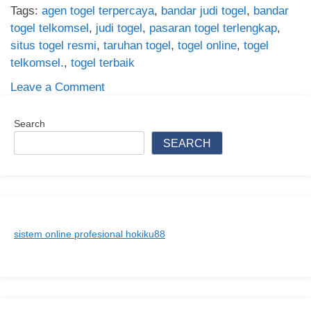
Tags:
agen togel terpercaya
,
bandar judi togel
,
bandar
togel telkomsel
,
judi togel
,
pasaran togel terlengkap
,
situs togel resmi
,
taruhan togel
,
togel online
,
togel
telkomsel.
,
togel terbaik
on
Leave a Comment
Bandar
Togel
Search
Telkomsel:
SEARCH
Agen
Judi
Togel
Terpercaya
sistem online profesional hokiku88