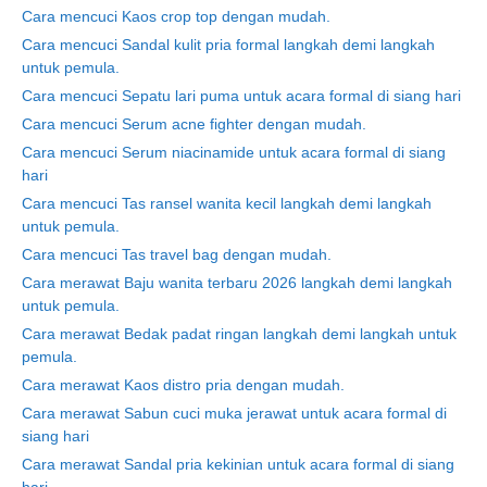
Cara mencuci Kaos crop top dengan mudah.
Cara mencuci Sandal kulit pria formal langkah demi langkah
untuk pemula.
Cara mencuci Sepatu lari puma untuk acara formal di siang hari
Cara mencuci Serum acne fighter dengan mudah.
Cara mencuci Serum niacinamide untuk acara formal di siang
hari
Cara mencuci Tas ransel wanita kecil langkah demi langkah
untuk pemula.
Cara mencuci Tas travel bag dengan mudah.
Cara merawat Baju wanita terbaru 2026 langkah demi langkah
untuk pemula.
Cara merawat Bedak padat ringan langkah demi langkah untuk
pemula.
Cara merawat Kaos distro pria dengan mudah.
Cara merawat Sabun cuci muka jerawat untuk acara formal di
siang hari
Cara merawat Sandal pria kekinian untuk acara formal di siang