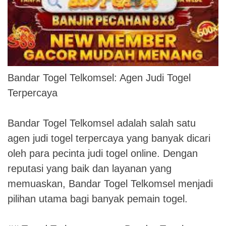
Bandar Togel Telkomsel: Agen Judi Togel
Terpercaya
Bandar Togel Telkomsel adalah salah satu
agen judi togel terpercaya yang banyak dicari
oleh para pecinta judi togel online. Dengan
reputasi yang baik dan layanan yang
memuaskan, Bandar Togel Telkomsel menjadi
pilihan utama bagi banyak pemain togel.