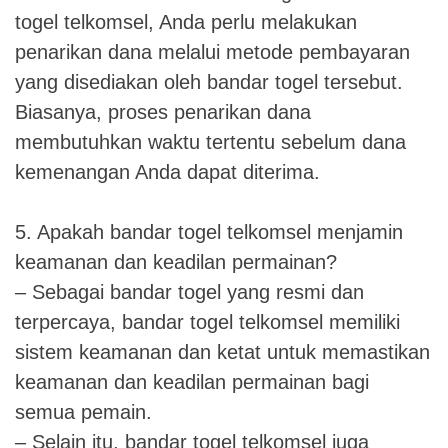
togel telkomsel, Anda perlu melakukan
penarikan dana melalui metode pembayaran
yang disediakan oleh bandar togel tersebut.
Biasanya, proses penarikan dana
membutuhkan waktu tertentu sebelum dana
kemenangan Anda dapat diterima.
5. Apakah bandar togel telkomsel menjamin
keamanan dan keadilan permainan?
– Sebagai bandar togel yang resmi dan
terpercaya, bandar togel telkomsel memiliki
sistem keamanan dan ketat untuk memastikan
keamanan dan keadilan permainan bagi
semua pemain.
– Selain itu, bandar togel telkomsel juga