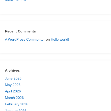
untuk pemula.
Recent Comments
A WordPress Commenter
on
Hello world!
Archives
June 2026
May 2026
April 2026
March 2026
February 2026
January 2026