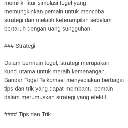
memiliki fitur simulasi togel yang
memungkinkan pemain untuk mencoba
strategi dan melatih keterampilan sebelum
bertaruh dengan uang sungguhan.
### Strategi
Dalam bermain togel, strategi merupakan
kunci utama untuk meraih kemenangan.
Bandar Togel Telkomsel menyediakan berbagai
tips dan trik yang dapat membantu pemain
dalam merumuskan strategi yang efektif.
#### Tips dan Trik