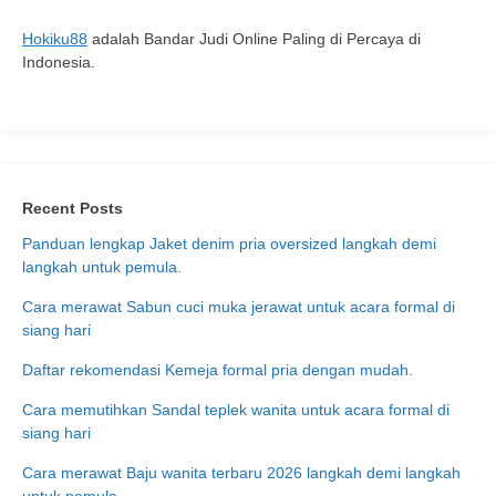
Hokiku88
adalah Bandar Judi Online Paling di Percaya di
Indonesia.
Recent Posts
Panduan lengkap Jaket denim pria oversized langkah demi
langkah untuk pemula.
Cara merawat Sabun cuci muka jerawat untuk acara formal di
siang hari
Daftar rekomendasi Kemeja formal pria dengan mudah.
Cara memutihkan Sandal teplek wanita untuk acara formal di
siang hari
Cara merawat Baju wanita terbaru 2026 langkah demi langkah