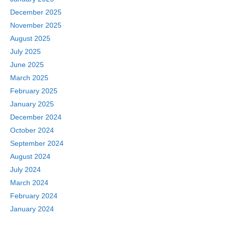
December 2025
November 2025
August 2025
July 2025
June 2025
March 2025
February 2025
January 2025
December 2024
October 2024
September 2024
August 2024
July 2024
March 2024
February 2024
January 2024