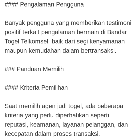
#### Pengalaman Pengguna
Banyak pengguna yang memberikan testimoni
positif terkait pengalaman bermain di Bandar
Togel Telkomsel, baik dari segi kenyamanan
maupun kemudahan dalam bertransaksi.
### Panduan Memilih
#### Kriteria Pemilihan
Saat memilih agen judi togel, ada beberapa
kriteria yang perlu diperhatikan seperti
reputasi, keamanan, layanan pelanggan, dan
kecepatan dalam proses transaksi.