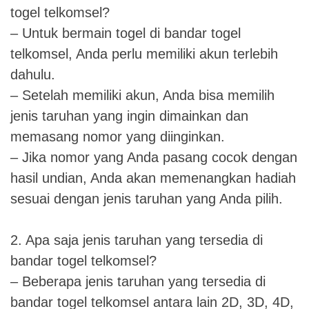
togel telkomsel?
– Untuk bermain togel di bandar togel
telkomsel, Anda perlu memiliki akun terlebih
dahulu.
– Setelah memiliki akun, Anda bisa memilih
jenis taruhan yang ingin dimainkan dan
memasang nomor yang diinginkan.
– Jika nomor yang Anda pasang cocok dengan
hasil undian, Anda akan memenangkan hadiah
sesuai dengan jenis taruhan yang Anda pilih.
2. Apa saja jenis taruhan yang tersedia di
bandar togel telkomsel?
– Beberapa jenis taruhan yang tersedia di
bandar togel telkomsel antara lain 2D, 3D, 4D,