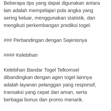
Beberapa tips yang dapat digunakan antara
lain adalah mempelajari pola angka yang
sering keluar, menggunakan statistik, dan
mengikuti perkembangan prediksi togel.
### Perbandingan dengan Sejenisnya
#### Kelebihan
Kelebihan Bandar Togel Telkomsel
dibandingkan dengan agen togel lainnya
adalah layanan pelanggan yang responsif,
transaksi yang cepat dan aman, serta
berbagai bonus dan promo menarik.