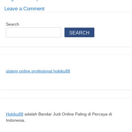
on
Leave a Comment
Cara
merawat
Search
Baju
SEARCH
wanita
terbaru
2026
langkah
demi
sistem online profesional hokiku88
langkah
untuk
pemula.
Hokiku88
adalah Bandar Judi Online Paling di Percaya di
Indonesia.