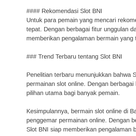
#### Rekomendasi Slot BNI
Untuk para pemain yang mencari rekomen
tepat. Dengan berbagai fitur unggulan 
memberikan pengalaman bermain yang t
### Trend Terbaru tentang Slot BNI
Penelitian terbaru menunjukkan bahwa S
permainan slot online. Dengan berbagai 
pilihan utama bagi banyak pemain.
Kesimpulannya, bermain slot online di Ba
penggemar permainan online. Dengan b
Slot BNI siap memberikan pengalaman 