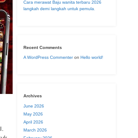
Cara merawat Baju wanita terbaru 2026
langkah demi langkah untuk pemula.
Recent Comments
A WordPress Commenter
on
Hello world!
Archives
June 2026
May 2026
April 2026
I.
March 2026
tuk
February 2026