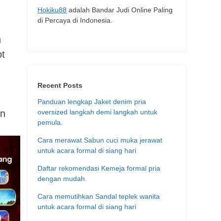
Hokiku88
adalah Bandar Judi Online Paling
di Percaya di Indonesia.
h
ot
Recent Posts
Panduan lengkap Jaket denim pria
oversized langkah demi langkah untuk
un
pemula.
Cara merawat Sabun cuci muka jerawat
untuk acara formal di siang hari
Daftar rekomendasi Kemeja formal pria
dengan mudah.
Cara memutihkan Sandal teplek wanita
untuk acara formal di siang hari