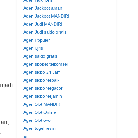
Agen Hoki Qris
Agen Jackpot aman
Agen Jackpot MANDIRI
Agen Judi MANDIRI
Agen Judi saldo gratis
Agen Populer
Agen Qris
Agen saldo gratis
Agen sbobet telkomsel
Agen sicbo 24 Jam
Agen sicbo terbaik
njadi
Agen sicbo tergacor
Agen sicbo terjamin
Agen Slot MANDIRI
Agen Slot Online
Agen Slot ovo
kan,
Agen togel resmi
,
ai