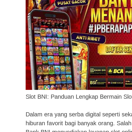
Slot BNI: Panduan Lengkap Bermain Slot
Dalam era yang serba digital seperti sek
hiburan favorit bagi banyak orang. Salah
Bank BNI menyediakan layanan slot onli