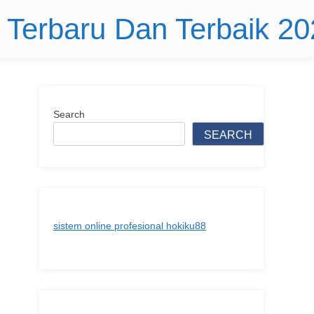
r Terbaru Dan Terbaik 2
Search
SEARCH
sistem online profesional hokiku88