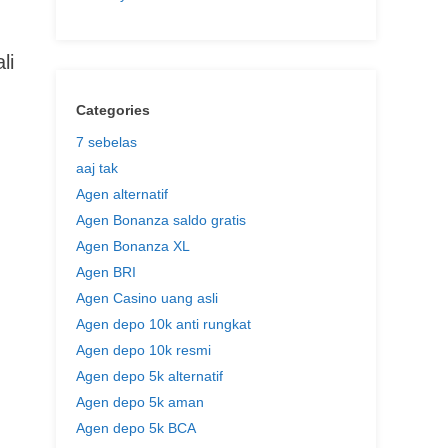
li
Categories
7 sebelas
aaj tak
Agen alternatif
Agen Bonanza saldo gratis
Agen Bonanza XL
Agen BRI
Agen Casino uang asli
Agen depo 10k anti rungkat
Agen depo 10k resmi
Agen depo 5k alternatif
Agen depo 5k aman
Agen depo 5k BCA