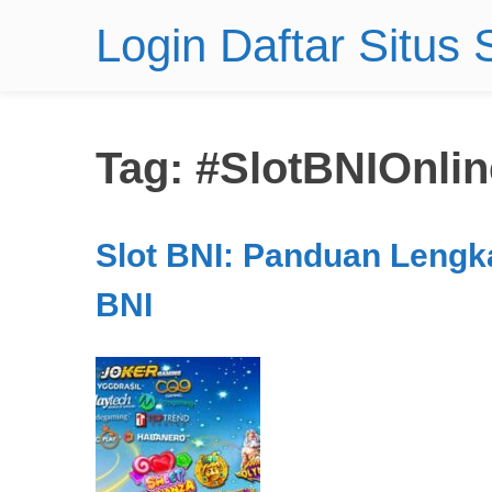
Login Daftar Situs
Tag:
#SlotBNIOnlin
Slot BNI: Panduan Lengk
BNI