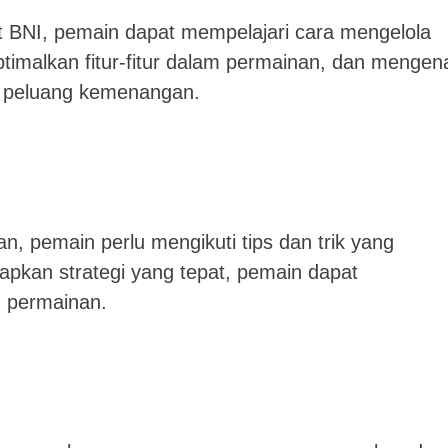
 BNI, pemain dapat mempelajari cara mengelola
malkan fitur-fitur dalam permainan, dan mengena
 peluang kemenangan.
 pemain perlu mengikuti tips dan trik yang
apkan strategi yang tepat, pemain dapat
n permainan.