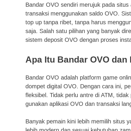
Bandar OVO sendiri merujuk pada situs 
transaksi menggunakan saldo OVO. Sist
top up tanpa ribet, tanpa harus menggu
saja. Salah satu pilihan yang banyak d
sistem deposit OVO dengan proses inst
Apa Itu Bandar OVO dan
Bandar OVO adalah platform game onli
dompet digital OVO. Dengan cara ini, p
fleksibel. Tidak perlu antre di ATM, tida
gunakan aplikasi OVO dan transaksi lan
Banyak pemain kini lebih memilih situs 
lebih modern dan sesuai kebutuhan zama