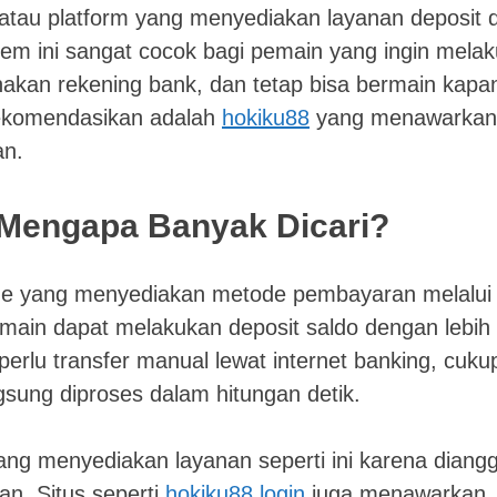
atau platform yang menyediakan layanan deposit 
em ini sangat cocok bagi pemain yang ingin mela
nakan rekening bank, dan tetap bisa bermain kapa
irekomendasikan adalah
hokiku88
yang menawarkan
an.
 Mengapa Banyak Dicari?
ne yang menyediakan metode pembayaran melalui
emain dapat melakukan deposit saldo dengan lebih
k perlu transfer manual lewat internet banking, cuku
gsung diproses dalam hitungan detik.
yang menyediakan layanan seperti ini karena diang
n. Situs seperti
hokiku88 login
juga menawarkan