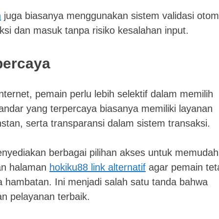
n
juga biasanya menggunakan sistem validasi otom
ksi dan masuk tanpa risiko kesalahan input.
percaya
ternet, pemain perlu lebih selektif dalam memilih
dar yang terpercaya biasanya memiliki layanan
nstan, serta transparansi dalam sistem transaksi.
menyediakan berbagai pilihan akses untuk memuda
an halaman
hokiku88 link alternatif
agar pemain tet
a hambatan. Ini menjadi salah satu tanda bahwa
n pelayanan terbaik.