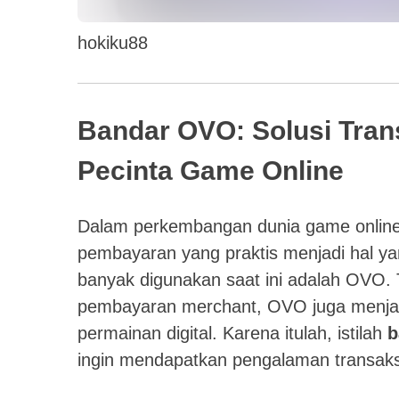
hokiku88
Bandar OVO: Solusi Tran
Pecinta Game Online
Dalam perkembangan dunia game online
pembayaran yang praktis menjadi hal ya
banyak digunakan saat ini adalah OVO. T
pembayaran merchant, OVO juga menjadi 
permainan digital. Karena itulah, istilah
b
ingin mendapatkan pengalaman transaksi