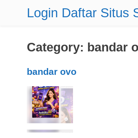
Login Daftar Situs
Category:
bandar 
bandar ovo