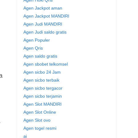
Agen Hoki Qris
Agen Jackpot aman
Agen Jackpot MANDIRI
Agen Judi MANDIRI
Agen Judi saldo gratis
Agen Populer
Agen Qris
Agen saldo gratis
Agen sbobet telkomsel
Agen sicbo 24 Jam
a
Agen sicbo terbaik
Agen sicbo tergacor
Agen sicbo terjamin
Agen Slot MANDIRI
Agen Slot Online
a
Agen Slot ovo
Agen togel resmi
ai