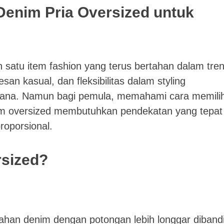
enim Pria Oversized untuk
h satu item fashion yang terus bertahan dalam tre
an kasual, dan fleksibilitas dalam styling
ana. Namun bagi pemula, memahami cara memili
m oversized membutuhkan pendekatan yang tepat
proporsional.
rsized?
bahan denim dengan potongan lebih longgar diband