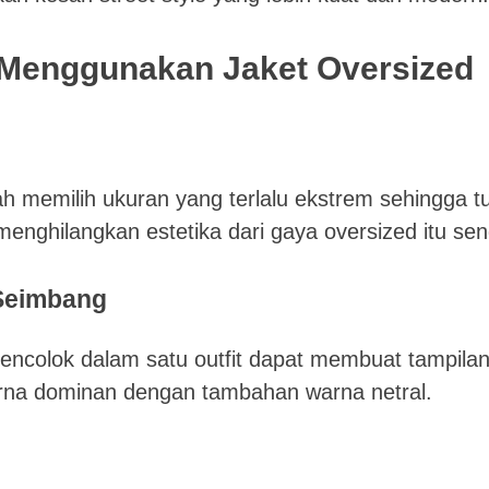
Menggunakan Jaket Oversized
h memilih ukuran yang terlalu ekstrem sehingga t
menghilangkan estetika dari gaya oversized itu send
 Seimbang
ncolok dalam satu outfit dapat membuat tampila
arna dominan dengan tambahan warna netral.