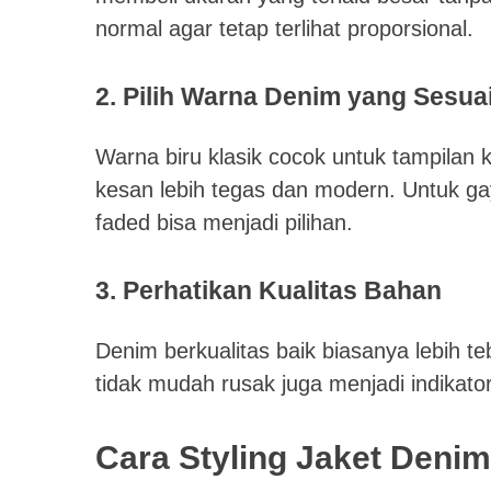
normal agar tetap terlihat proporsional.
2. Pilih Warna Denim yang Sesua
Warna biru klasik cocok untuk tampilan
kesan lebih tegas dan modern. Untuk ga
faded bisa menjadi pilihan.
3. Perhatikan Kualitas Bahan
Denim berkualitas baik biasanya lebih t
tidak mudah rusak juga menjadi indikato
Cara Styling Jaket Deni