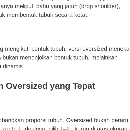
anya meliputi bahu yang jatuh (drop shoulder),
idak membentuk tubuh secara ketat.
g mengikuti bentuk tubuh, versi oversized menek
 bukan menonjolkan bentuk tubuh, melainkan
h dinamis.
m Oversized yang Tepat
bangkan proporsi tubuh. Oversized bukan berarti
kontrol. Idealnya, pilih 1–2 ukuran di atas ukuran