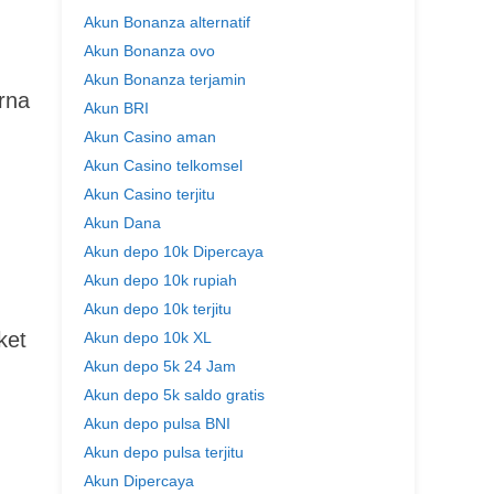
Akun Bonanza alternatif
Akun Bonanza ovo
Akun Bonanza terjamin
rna
Akun BRI
Akun Casino aman
Akun Casino telkomsel
Akun Casino terjitu
Akun Dana
Akun depo 10k Dipercaya
Akun depo 10k rupiah
Akun depo 10k terjitu
ket
Akun depo 10k XL
Akun depo 5k 24 Jam
Akun depo 5k saldo gratis
Akun depo pulsa BNI
Akun depo pulsa terjitu
Akun Dipercaya