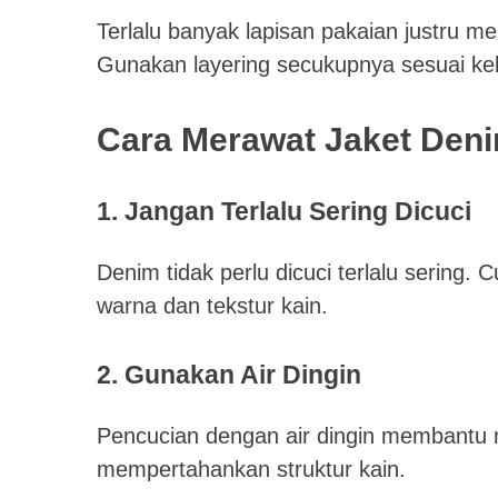
Terlalu banyak lapisan pakaian justru me
Gunakan layering secukupnya sesuai ke
Cara Merawat Jaket Den
1. Jangan Terlalu Sering Dicuci
Denim tidak perlu dicuci terlalu sering.
warna dan tekstur kain.
2. Gunakan Air Dingin
Pencucian dengan air dingin membantu 
mempertahankan struktur kain.