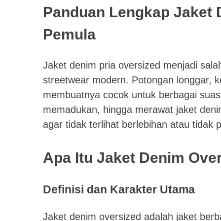
Panduan Lengkap Jaket D
Pemula
Jaket denim pria oversized menjadi sala
streetwear modern. Potongan longgar, kes
membuatnya cocok untuk berbagai suas
memadukan, hingga merawat jaket deni
agar tidak terlihat berlebihan atau tidak 
Apa Itu Jaket Denim Ove
Definisi dan Karakter Utama
Jaket denim oversized adalah jaket ber