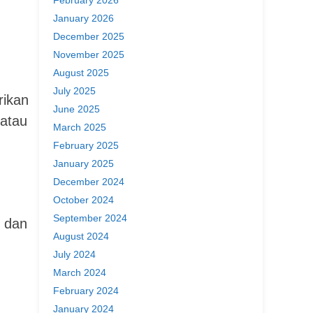
January 2026
December 2025
November 2025
August 2025
July 2025
rikan
June 2025
 atau
March 2025
February 2025
January 2025
December 2024
October 2024
September 2024
i dan
August 2024
July 2024
March 2024
February 2024
January 2024