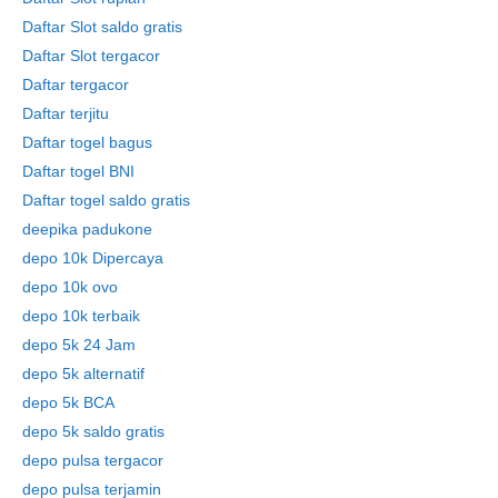
Daftar Slot saldo gratis
Daftar Slot tergacor
Daftar tergacor
Daftar terjitu
Daftar togel bagus
Daftar togel BNI
Daftar togel saldo gratis
deepika padukone
depo 10k Dipercaya
depo 10k ovo
depo 10k terbaik
depo 5k 24 Jam
depo 5k alternatif
depo 5k BCA
depo 5k saldo gratis
depo pulsa tergacor
depo pulsa terjamin