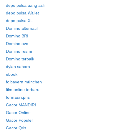
depo pulsa uang asli
depo pulsa Wallet
depo pulsa XL
Domino alternatif
Domino BRI
Domino ovo
Domino resmi
Domino terbaik
dylan sahara
ebook
fc bayern münchen
film online terbaru
formasi cpns
Gacor MANDIRI
Gacor Online
Gacor Populer
Gacor Qris