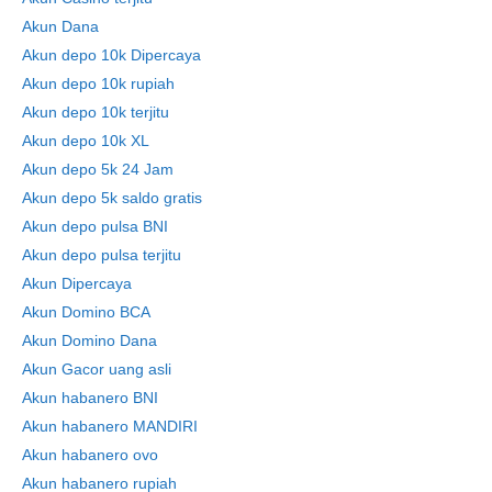
Akun Dana
Akun depo 10k Dipercaya
Akun depo 10k rupiah
Akun depo 10k terjitu
Akun depo 10k XL
Akun depo 5k 24 Jam
Akun depo 5k saldo gratis
Akun depo pulsa BNI
Akun depo pulsa terjitu
Akun Dipercaya
Akun Domino BCA
Akun Domino Dana
Akun Gacor uang asli
Akun habanero BNI
Akun habanero MANDIRI
Akun habanero ovo
Akun habanero rupiah