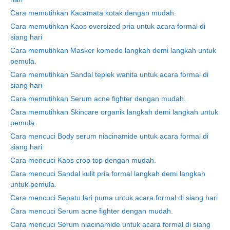
Cara memutihkan Kacamata kotak dengan mudah.
Cara memutihkan Kaos oversized pria untuk acara formal di
siang hari
Cara memutihkan Masker komedo langkah demi langkah untuk
pemula.
Cara memutihkan Sandal teplek wanita untuk acara formal di
siang hari
Cara memutihkan Serum acne fighter dengan mudah.
Cara memutihkan Skincare organik langkah demi langkah untuk
pemula.
Skip
to
Cara mencuci Body serum niacinamide untuk acara formal di
siang hari
content
Cara mencuci Kaos crop top dengan mudah.
Cara mencuci Sandal kulit pria formal langkah demi langkah
untuk pemula.
Cara mencuci Sepatu lari puma untuk acara formal di siang hari
Cara mencuci Serum acne fighter dengan mudah.
Cara mencuci Serum niacinamide untuk acara formal di siang