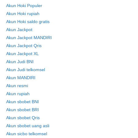
Akun Hoki Populer
Akun Hoki rupiah
Akun Hoki saldo gratis
Akun Jackpot
Akun Jackpot MANDIRI
Akun Jackpot Qris
Akun Jackpot XL
Akun Judi BNI
Akun Judi telkomsel
Akun MANDIRI
Akun resmi
Akun rupiah
Akun sbobet BNI
Akun sbobet BRI
Akun sbobet Qris
Akun sbobet uang asli
Akun sicbo telkomsel