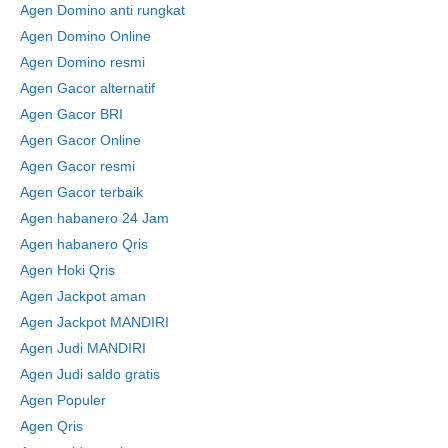
Agen Domino anti rungkat
Agen Domino Online
Agen Domino resmi
Agen Gacor alternatif
Agen Gacor BRI
Agen Gacor Online
Agen Gacor resmi
Agen Gacor terbaik
Agen habanero 24 Jam
Agen habanero Qris
Agen Hoki Qris
Agen Jackpot aman
Agen Jackpot MANDIRI
Agen Judi MANDIRI
Agen Judi saldo gratis
Agen Populer
Agen Qris