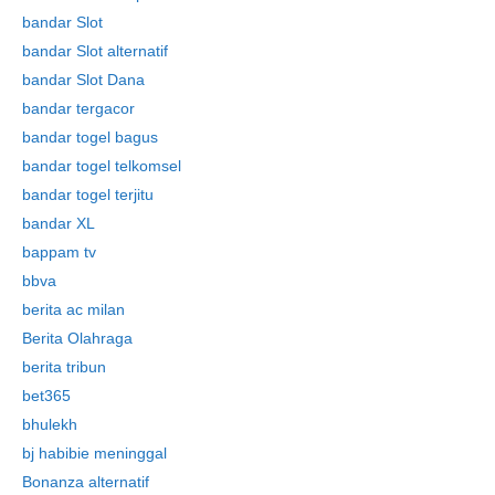
bandar Slot
bandar Slot alternatif
bandar Slot Dana
bandar tergacor
bandar togel bagus
bandar togel telkomsel
bandar togel terjitu
bandar XL
bappam tv
bbva
berita ac milan
Berita Olahraga
berita tribun
bet365
bhulekh
bj habibie meninggal
Bonanza alternatif