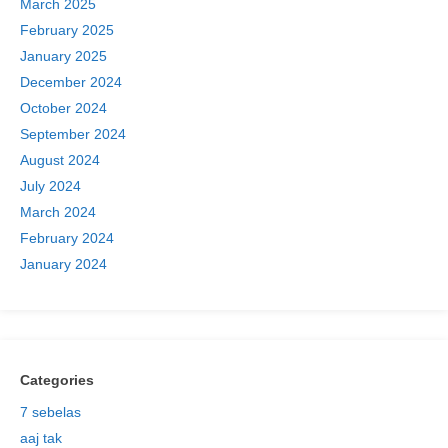
March 2025
February 2025
January 2025
December 2024
October 2024
September 2024
August 2024
July 2024
March 2024
February 2024
January 2024
Categories
7 sebelas
aaj tak