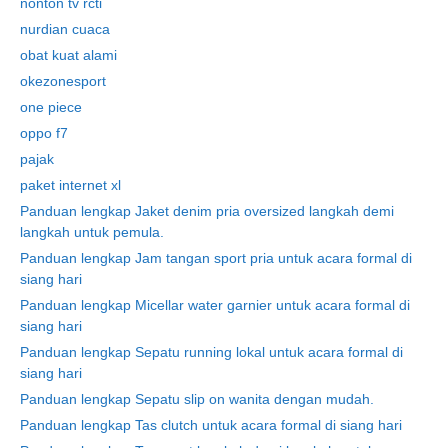
nonton tv rcti
nurdian cuaca
obat kuat alami
okezonesport
one piece
oppo f7
pajak
paket internet xl
Panduan lengkap Jaket denim pria oversized langkah demi
langkah untuk pemula.
Panduan lengkap Jam tangan sport pria untuk acara formal di
siang hari
Panduan lengkap Micellar water garnier untuk acara formal di
siang hari
Panduan lengkap Sepatu running lokal untuk acara formal di
siang hari
Panduan lengkap Sepatu slip on wanita dengan mudah.
Panduan lengkap Tas clutch untuk acara formal di siang hari