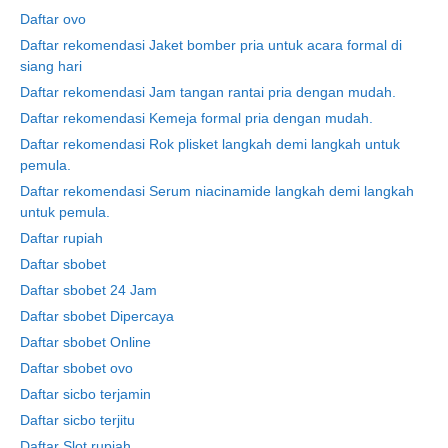
Daftar ovo
Daftar rekomendasi Jaket bomber pria untuk acara formal di
siang hari
Daftar rekomendasi Jam tangan rantai pria dengan mudah.
Daftar rekomendasi Kemeja formal pria dengan mudah.
Daftar rekomendasi Rok plisket langkah demi langkah untuk
pemula.
Daftar rekomendasi Serum niacinamide langkah demi langkah
untuk pemula.
Daftar rupiah
Daftar sbobet
Daftar sbobet 24 Jam
Daftar sbobet Dipercaya
Daftar sbobet Online
Daftar sbobet ovo
Daftar sicbo terjamin
Daftar sicbo terjitu
Daftar Slot rupiah