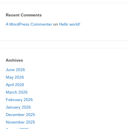
Recent Comments
A WordPress Commenter
on
Hello world!
Archives
June 2026
May 2026
April 2026
March 2026
February 2026
January 2026
December 2025
November 2025