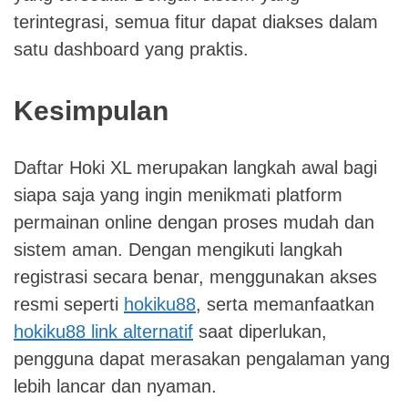
terintegrasi, semua fitur dapat diakses dalam
satu dashboard yang praktis.
Kesimpulan
Daftar Hoki XL merupakan langkah awal bagi
siapa saja yang ingin menikmati platform
permainan online dengan proses mudah dan
sistem aman. Dengan mengikuti langkah
registrasi secara benar, menggunakan akses
resmi seperti
hokiku88
, serta memanfaatkan
hokiku88 link alternatif
saat diperlukan,
pengguna dapat merasakan pengalaman yang
lebih lancar dan nyaman.