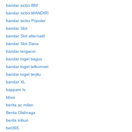
bandar sicbo BNI
bandar sicbo MANDIRI
bandar sicbo Populer
bandar Slot
bandar Slot alternatif
bandar Slot Dana
bandar tergacor
bandar togel bagus
bandar togel telkomsel
bandar togel terjitu
bandar XL
bappam tv
bbva
berita ac milan
Berita Olahraga
berita tribun
bet365