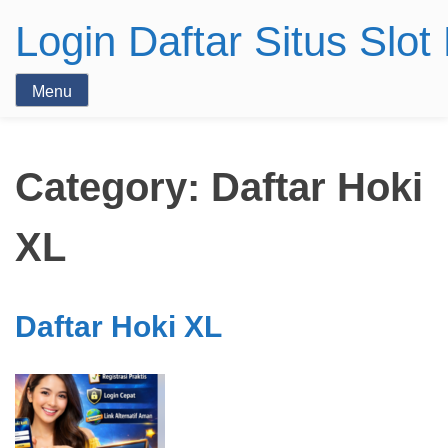
Login Daftar Situs Slo
Menu
Category:
Daftar Hoki
XL
Daftar Hoki XL