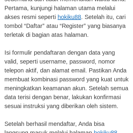
Pertama, kunjungi halaman utama melalui
akses resmi seperti
hokiku88
. Setelah itu, cari
tombol “Daftar” atau “Register” yang biasanya
terletak di bagian atas halaman.
Isi formulir pendaftaran dengan data yang
valid, seperti username, password, nomor
telepon aktif, dan alamat email. Pastikan Anda
membuat kombinasi password yang kuat untuk
meningkatkan keamanan akun. Setelah semua
data terisi dengan benar, lakukan konfirmasi
sesuai instruksi yang diberikan oleh sistem.
Setelah berhasil mendaftar, Anda bisa
langsung masuk melalui halaman
hokiku88