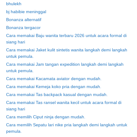
bhulekh
bj habibie meninggal
Bonanza alternatif
Bonanza tergacor
Cara memakai Baju wanita terbaru 2026 untuk acara formal di
siang hari
Cara memakai Jaket kulit sintetis wanita langkah demi langkah
untuk pemula.
Cara memakai Jam tangan expedition langkah demi langkah
untuk pemula.
Cara memakai Kacamata aviator dengan mudah.
Cara memakai Kemeja koko pria dengan mudah.
Cara memakai Tas backpack kasual dengan mudah.
Cara memakai Tas ransel wanita kecil untuk acara formal di
siang hari
Cara memilih Ciput ninja dengan mudah.
Cara memilih Sepatu lari nike pria langkah demi langkah untuk
pemula.