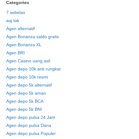
Categories
7 sebelas
aaj tak
Agen alternatif
Agen Bonanza saldo gratis
Agen Bonanza XL
Agen BRI
Agen Casino uang asli
Agen depo 10k anti rungkat
Agen depo 10k resmi
Agen depo 5k alternatif
Agen depo 5k aman
Agen depo 5k BCA
Agen depo 5k BNI
Agen depo pulsa 24 Jam
Agen depo pulsa Dana
Agen depo pulsa Populer