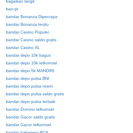
bagaikan langit
ban-pt
bandar Bonanza Dipercaya
bandar Bonanza terjitu
bandar Casino Populer
bandar Casino saldo gratis
bandar Casino XL
bandar depo 10k bagus
bandar depo 10k telkomsel
bandar depo 5k MANDIRI
bandar depo pulsa BNI
bandar depo pulsa resmi
bandar depo pulsa saldo gratis
bandar depo pulsa terbaik
bandar Domino telkomsel
bandar Gacor saldo gratis
bandar Gacor telkomsel
bandar habanero BCA