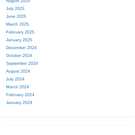
August 2025
July 2025
June 2025
March 2025
February 2025
January 2025
December 2024
October 2024
September 2024
August 2024
July 2024
March 2024
February 2024
January 2024