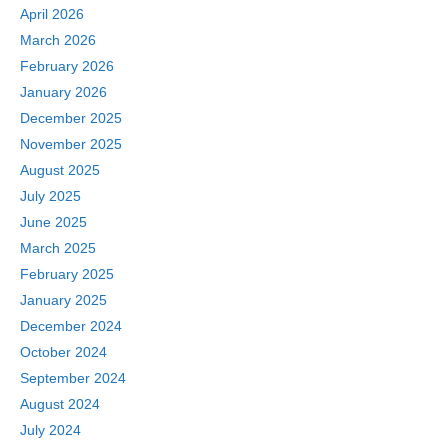
April 2026
March 2026
February 2026
January 2026
December 2025
November 2025
August 2025
July 2025
June 2025
March 2025
February 2025
January 2025
December 2024
October 2024
September 2024
August 2024
July 2024