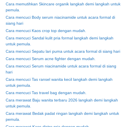
Cara memutihkan Skincare organik langkah demi langkah untuk
pemula.
Cara mencuci Body serum niacinamide untuk acara formal di
siang hari
Cara mencuci Kaos crop top dengan mudah.
Cara mencuci Sandal kulit pria formal langkah demi langkah
untuk pemula.
Cara mencuci Sepatu lari puma untuk acara formal di siang hari
Cara mencuci Serum acne fighter dengan mudah.
Cara mencuci Serum niacinamide untuk acara formal di siang
hari
Cara mencuci Tas ransel wanita kecil langkah demi langkah
untuk pemula.
Cara mencuci Tas travel bag dengan mudah.
Cara merawat Baju wanita terbaru 2026 langkah demi langkah
untuk pemula.
Cara merawat Bedak padat ringan langkah demi langkah untuk
pemula.
Cara merawat Kaos distro pria dengan mudah.