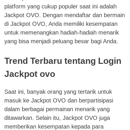
platform yang cukup populer saat ini adalah
Jackpot OVO. Dengan mendaftar dan bermain
di Jackpot OVO, Anda memiliki kesempatan
untuk memenangkan hadiah-hadiah menarik
yang bisa menjadi peluang besar bagi Anda.
Trend Terbaru tentang Login
Jackpot ovo
Saat ini, banyak orang yang tertarik untuk
masuk ke Jackpot OVO dan berpartisipasi
dalam berbagai permainan menarik yang
ditawarkan. Selain itu, Jackpot OVO juga
memberikan kesempatan kepada para