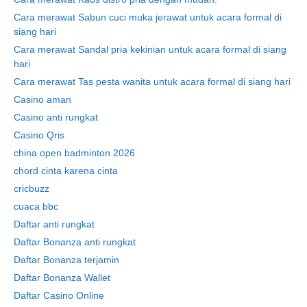
Cara merawat Sabun cuci muka jerawat untuk acara formal di
siang hari
Cara merawat Sandal pria kekinian untuk acara formal di siang
hari
Cara merawat Tas pesta wanita untuk acara formal di siang hari
Casino aman
Casino anti rungkat
Casino Qris
china open badminton 2026
chord cinta karena cinta
cricbuzz
cuaca bbc
Daftar anti rungkat
Daftar Bonanza anti rungkat
Daftar Bonanza terjamin
Daftar Bonanza Wallet
Daftar Casino Online