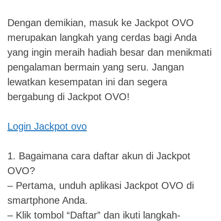
Dengan demikian, masuk ke Jackpot OVO
merupakan langkah yang cerdas bagi Anda
yang ingin meraih hadiah besar dan menikmati
pengalaman bermain yang seru. Jangan
lewatkan kesempatan ini dan segera
bergabung di Jackpot OVO!
Login Jackpot ovo
1. Bagaimana cara daftar akun di Jackpot
OVO?
– Pertama, unduh aplikasi Jackpot OVO di
smartphone Anda.
– Klik tombol “Daftar” dan ikuti langkah-