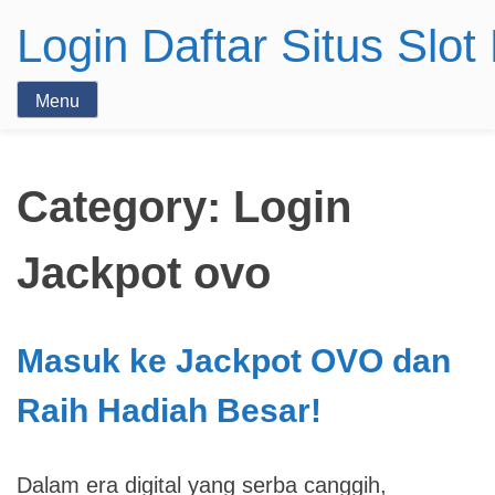
Login Daftar Situs Slo
Menu
Category:
Login
Jackpot ovo
Masuk ke Jackpot OVO dan
Raih Hadiah Besar!
Dalam era digital yang serba canggih,