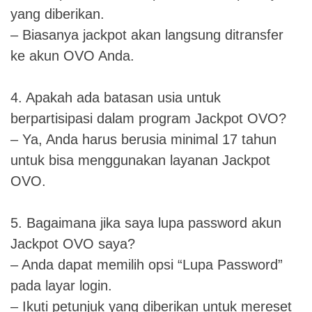
yang diberikan.
– Biasanya jackpot akan langsung ditransfer
ke akun OVO Anda.
4. Apakah ada batasan usia untuk
berpartisipasi dalam program Jackpot OVO?
– Ya, Anda harus berusia minimal 17 tahun
untuk bisa menggunakan layanan Jackpot
OVO.
5. Bagaimana jika saya lupa password akun
Jackpot OVO saya?
– Anda dapat memilih opsi “Lupa Password”
pada layar login.
– Ikuti petunjuk yang diberikan untuk mereset