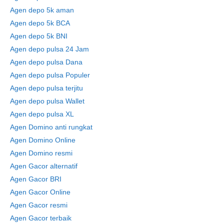
Agen depo 5k aman
Agen depo 5k BCA
Agen depo 5k BNI
Agen depo pulsa 24 Jam
Agen depo pulsa Dana
Agen depo pulsa Populer
Agen depo pulsa terjitu
Agen depo pulsa Wallet
Agen depo pulsa XL
Agen Domino anti rungkat
Agen Domino Online
Agen Domino resmi
Agen Gacor alternatif
Agen Gacor BRI
Agen Gacor Online
Agen Gacor resmi
Agen Gacor terbaik