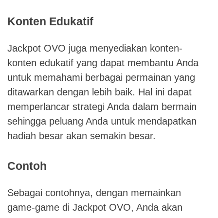
Konten Edukatif
Jackpot OVO juga menyediakan konten-
konten edukatif yang dapat membantu Anda
untuk memahami berbagai permainan yang
ditawarkan dengan lebih baik. Hal ini dapat
memperlancar strategi Anda dalam bermain
sehingga peluang Anda untuk mendapatkan
hadiah besar akan semakin besar.
Contoh
Sebagai contohnya, dengan memainkan
game-game di Jackpot OVO, Anda akan