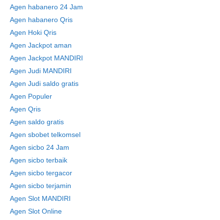
Agen habanero 24 Jam
Agen habanero Qris
Agen Hoki Qris
Agen Jackpot aman
Agen Jackpot MANDIRI
Agen Judi MANDIRI
Agen Judi saldo gratis
Agen Populer
Agen Qris
Agen saldo gratis
Agen sbobet telkomsel
Agen sicbo 24 Jam
Agen sicbo terbaik
Agen sicbo tergacor
Agen sicbo terjamin
Agen Slot MANDIRI
Agen Slot Online