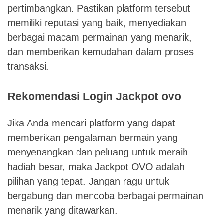
pertimbangkan. Pastikan platform tersebut
memiliki reputasi yang baik, menyediakan
berbagai macam permainan yang menarik,
dan memberikan kemudahan dalam proses
transaksi.
Rekomendasi Login Jackpot ovo
Jika Anda mencari platform yang dapat
memberikan pengalaman bermain yang
menyenangkan dan peluang untuk meraih
hadiah besar, maka Jackpot OVO adalah
pilihan yang tepat. Jangan ragu untuk
bergabung dan mencoba berbagai permainan
menarik yang ditawarkan.