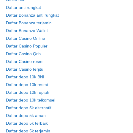
Daftar anti rungkat
Daftar Bonanza anti rungkat
Daftar Bonanza terjamin
Daftar Bonanza Wallet
Daftar Casino Online
Daftar Casino Populer
Daftar Casino Qris
Daftar Casino resmi
Daftar Casino terjitu
Daftar depo 10k BNI
Daftar depo 10k resmi
Daftar depo 10k rupiah
Daftar depo 10k telkomsel
Daftar depo 5k alternatif
Daftar depo 5k aman
Daftar depo 5k terbaik
Daftar depo 5k terjamin