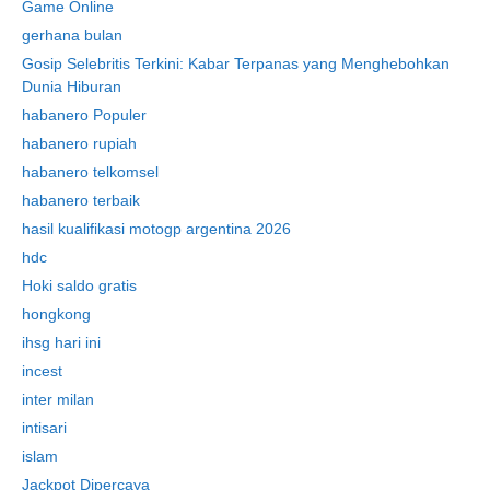
Game Online
gerhana bulan
Gosip Selebritis Terkini: Kabar Terpanas yang Menghebohkan
Dunia Hiburan
habanero Populer
habanero rupiah
habanero telkomsel
habanero terbaik
hasil kualifikasi motogp argentina 2026
hdc
Hoki saldo gratis
hongkong
ihsg hari ini
incest
inter milan
intisari
islam
Jackpot Dipercaya