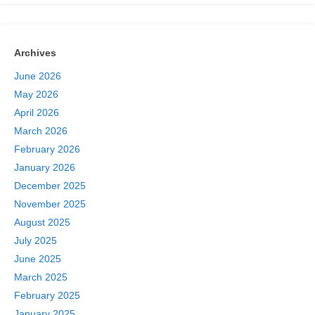
Archives
June 2026
May 2026
April 2026
March 2026
February 2026
January 2026
December 2025
November 2025
August 2025
July 2025
June 2025
March 2025
February 2025
January 2025