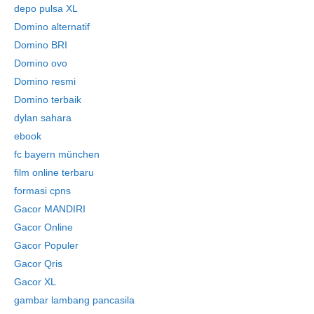
depo pulsa XL
Domino alternatif
Domino BRI
Domino ovo
Domino resmi
Domino terbaik
dylan sahara
ebook
fc bayern münchen
film online terbaru
formasi cpns
Gacor MANDIRI
Gacor Online
Gacor Populer
Gacor Qris
Gacor XL
gambar lambang pancasila