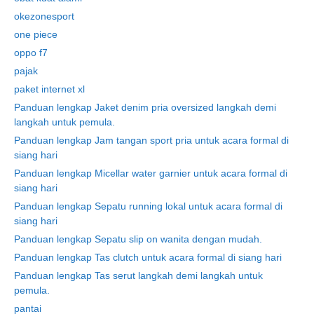
okezonesport
one piece
oppo f7
pajak
paket internet xl
Panduan lengkap Jaket denim pria oversized langkah demi
langkah untuk pemula.
Panduan lengkap Jam tangan sport pria untuk acara formal di
siang hari
Panduan lengkap Micellar water garnier untuk acara formal di
siang hari
Panduan lengkap Sepatu running lokal untuk acara formal di
siang hari
Panduan lengkap Sepatu slip on wanita dengan mudah.
Panduan lengkap Tas clutch untuk acara formal di siang hari
Panduan lengkap Tas serut langkah demi langkah untuk
pemula.
pantai