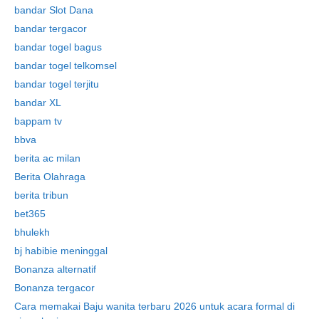
bandar Slot Dana
bandar tergacor
bandar togel bagus
bandar togel telkomsel
bandar togel terjitu
bandar XL
bappam tv
bbva
berita ac milan
Berita Olahraga
berita tribun
bet365
bhulekh
bj habibie meninggal
Bonanza alternatif
Bonanza tergacor
Cara memakai Baju wanita terbaru 2026 untuk acara formal di