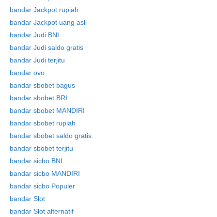
bandar Jackpot rupiah
bandar Jackpot uang asli
bandar Judi BNI
bandar Judi saldo gratis
bandar Judi terjitu
bandar ovo
bandar sbobet bagus
bandar sbobet BRI
bandar sbobet MANDIRI
bandar sbobet rupiah
bandar sbobet saldo gratis
bandar sbobet terjitu
bandar sicbo BNI
bandar sicbo MANDIRI
bandar sicbo Populer
bandar Slot
bandar Slot alternatif