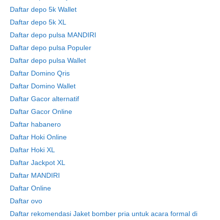
Daftar depo 5k Wallet
Daftar depo 5k XL
Daftar depo pulsa MANDIRI
Daftar depo pulsa Populer
Daftar depo pulsa Wallet
Daftar Domino Qris
Daftar Domino Wallet
Daftar Gacor alternatif
Daftar Gacor Online
Daftar habanero
Daftar Hoki Online
Daftar Hoki XL
Daftar Jackpot XL
Daftar MANDIRI
Daftar Online
Daftar ovo
Daftar rekomendasi Jaket bomber pria untuk acara formal di