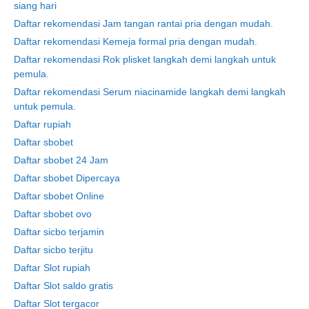
siang hari
Daftar rekomendasi Jam tangan rantai pria dengan mudah.
Daftar rekomendasi Kemeja formal pria dengan mudah.
Daftar rekomendasi Rok plisket langkah demi langkah untuk
pemula.
Daftar rekomendasi Serum niacinamide langkah demi langkah
untuk pemula.
Daftar rupiah
Daftar sbobet
Daftar sbobet 24 Jam
Daftar sbobet Dipercaya
Daftar sbobet Online
Daftar sbobet ovo
Daftar sicbo terjamin
Daftar sicbo terjitu
Daftar Slot rupiah
Daftar Slot saldo gratis
Daftar Slot tergacor