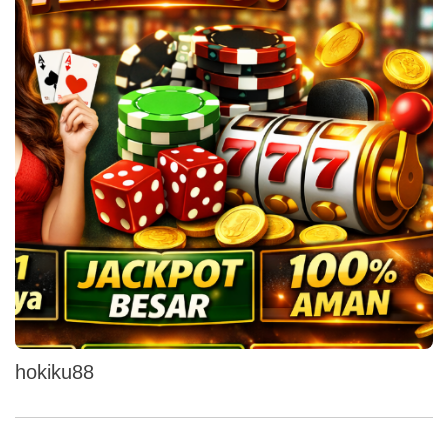
hokiku88