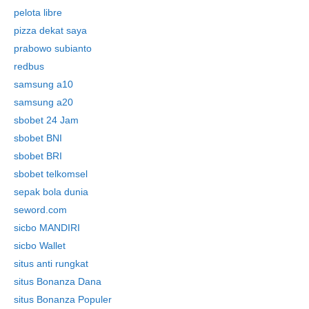
pelota libre
pizza dekat saya
prabowo subianto
redbus
samsung a10
samsung a20
sbobet 24 Jam
sbobet BNI
sbobet BRI
sbobet telkomsel
sepak bola dunia
seword.com
sicbo MANDIRI
sicbo Wallet
situs anti rungkat
situs Bonanza Dana
situs Bonanza Populer