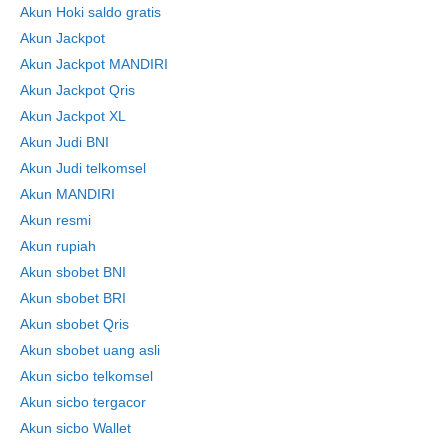
Akun Hoki saldo gratis
Akun Jackpot
Akun Jackpot MANDIRI
Akun Jackpot Qris
Akun Jackpot XL
Akun Judi BNI
Akun Judi telkomsel
Akun MANDIRI
Akun resmi
Akun rupiah
Akun sbobet BNI
Akun sbobet BRI
Akun sbobet Qris
Akun sbobet uang asli
Akun sicbo telkomsel
Akun sicbo tergacor
Akun sicbo Wallet