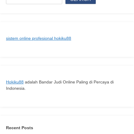
sistem online profesional hokiku88
Hokiku88
adalah Bandar Judi Online Paling di Percaya di
Indonesia.
Recent Posts