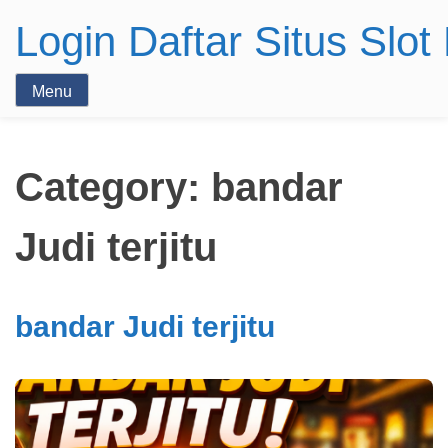
Login Daftar Situs Slo
Menu
Category:
bandar
Judi terjitu
bandar Judi terjitu