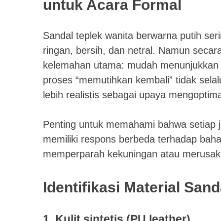
untuk Acara Formal
Sandal teplek wanita berwarna putih seri
ringan, bersih, dan netral. Namun secar
kelemahan utama: mudah menunjukkan nod
proses “memutihkan kembali” tidak selalu
lebih realistis sebagai upaya mengoptima
Penting untuk memahami bahwa setiap jeni
memiliki respons berbeda terhadap bah
memperparah kekuningan atau merusak 
Identifikasi Material Sa
1. Kulit sintetis (PU leather)