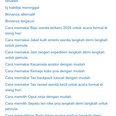
bhulekh
bj habibie meninggal
Bonanza alternatif
Bonanza tergacor
Cara memakai Baju wanita terbaru 2026 untuk acara formal di
siang hari
Cara memakai Jaket kulit sintetis wanita langkah demi langkah
untuk pemula.
Cara memakai Jam tangan expedition langkah demi langkah
untuk pemula.
Cara memakai Kacamata aviator dengan mudah.
Cara memakai Kemeja koko pria dengan mudah.
Cara memakai Tas backpack kasual dengan mudah.
Cara memakai Tas ransel wanita kecil untuk acara formal di
siang hari
Cara memilih Ciput ninja dengan mudah.
Cara memilih Sepatu lari nike pria langkah demi langkah untuk
pemula.
Cara memutihkan Body lotion aroma parfum langkah demi