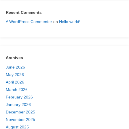
Recent Comments
A WordPress Commenter
on
Hello world!
Archives
June 2026
May 2026
April 2026
March 2026
February 2026
January 2026
December 2025
November 2025
August 2025