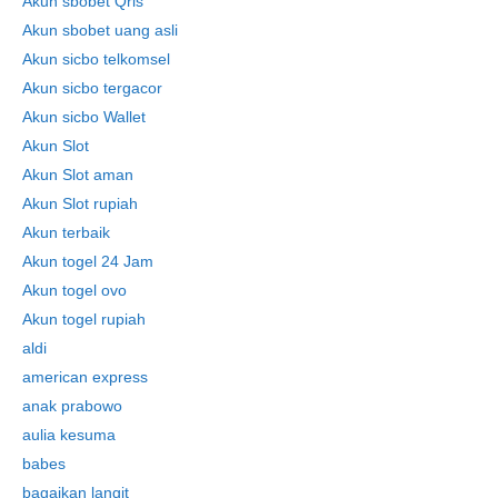
Akun sbobet Qris
Akun sbobet uang asli
Akun sicbo telkomsel
Akun sicbo tergacor
Akun sicbo Wallet
Akun Slot
Akun Slot aman
Akun Slot rupiah
Akun terbaik
Akun togel 24 Jam
Akun togel ovo
Akun togel rupiah
aldi
american express
anak prabowo
aulia kesuma
babes
bagaikan langit