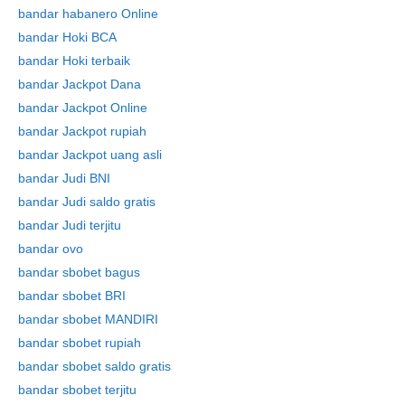
bandar habanero Online
bandar Hoki BCA
bandar Hoki terbaik
bandar Jackpot Dana
bandar Jackpot Online
bandar Jackpot rupiah
bandar Jackpot uang asli
bandar Judi BNI
bandar Judi saldo gratis
bandar Judi terjitu
bandar ovo
bandar sbobet bagus
bandar sbobet BRI
bandar sbobet MANDIRI
bandar sbobet rupiah
bandar sbobet saldo gratis
bandar sbobet terjitu