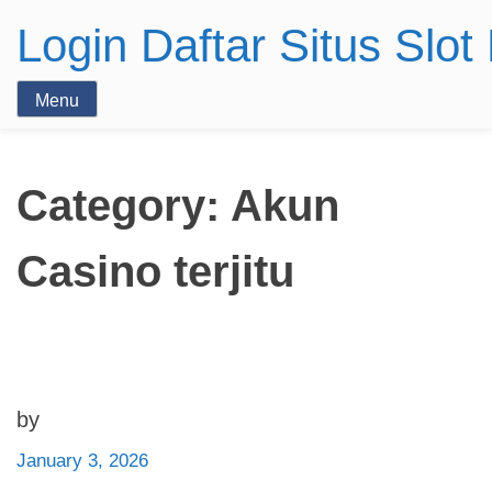
Login Daftar Situs Slo
Menu
Category:
Akun
Casino terjitu
by
January 3, 2026