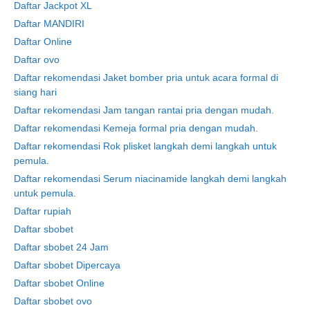
Daftar Jackpot XL
Daftar MANDIRI
Daftar Online
Daftar ovo
Daftar rekomendasi Jaket bomber pria untuk acara formal di
siang hari
Daftar rekomendasi Jam tangan rantai pria dengan mudah.
Daftar rekomendasi Kemeja formal pria dengan mudah.
Daftar rekomendasi Rok plisket langkah demi langkah untuk
pemula.
Daftar rekomendasi Serum niacinamide langkah demi langkah
untuk pemula.
Daftar rupiah
Daftar sbobet
Daftar sbobet 24 Jam
Daftar sbobet Dipercaya
Daftar sbobet Online
Daftar sbobet ovo