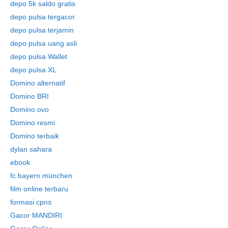
depo 5k saldo gratis
depo pulsa tergacor
depo pulsa terjamin
depo pulsa uang asli
depo pulsa Wallet
depo pulsa XL
Domino alternatif
Domino BRI
Domino ovo
Domino resmi
Domino terbaik
dylan sahara
ebook
fc bayern münchen
film online terbaru
formasi cpns
Gacor MANDIRI