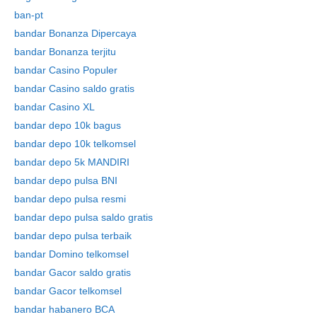
ban-pt
bandar Bonanza Dipercaya
bandar Bonanza terjitu
bandar Casino Populer
bandar Casino saldo gratis
bandar Casino XL
bandar depo 10k bagus
bandar depo 10k telkomsel
bandar depo 5k MANDIRI
bandar depo pulsa BNI
bandar depo pulsa resmi
bandar depo pulsa saldo gratis
bandar depo pulsa terbaik
bandar Domino telkomsel
bandar Gacor saldo gratis
bandar Gacor telkomsel
bandar habanero BCA