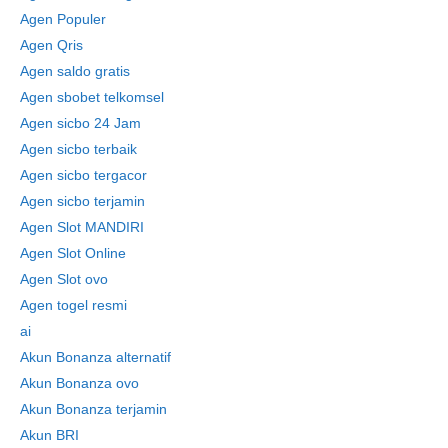
Agen Populer
Agen Qris
Agen saldo gratis
Agen sbobet telkomsel
Agen sicbo 24 Jam
Agen sicbo terbaik
Agen sicbo tergacor
Agen sicbo terjamin
Agen Slot MANDIRI
Agen Slot Online
Agen Slot ovo
Agen togel resmi
ai
Akun Bonanza alternatif
Akun Bonanza ovo
Akun Bonanza terjamin
Akun BRI