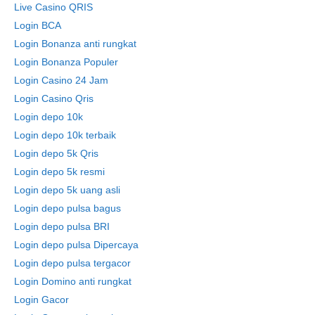
Live Casino QRIS
Login BCA
Login Bonanza anti rungkat
Login Bonanza Populer
Login Casino 24 Jam
Login Casino Qris
Login depo 10k
Login depo 10k terbaik
Login depo 5k Qris
Login depo 5k resmi
Login depo 5k uang asli
Login depo pulsa bagus
Login depo pulsa BRI
Login depo pulsa Dipercaya
Login depo pulsa tergacor
Login Domino anti rungkat
Login Gacor