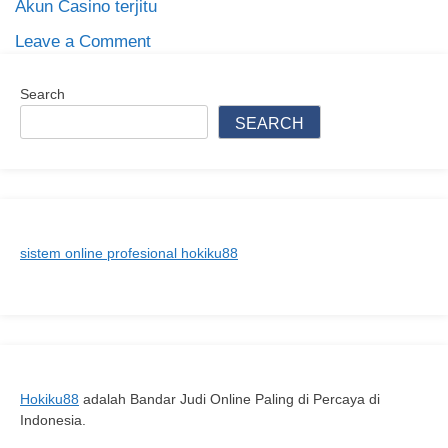
Akun Casino terjitu
on
Leave a Comment
Search
SEARCH
sistem online profesional hokiku88
Hokiku88
adalah Bandar Judi Online Paling di Percaya di
Indonesia.