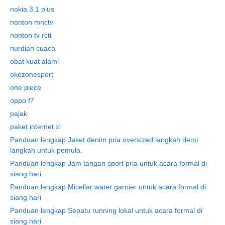
nokia 3.1 plus
nonton mnctv
nonton tv rcti
nurdian cuaca
obat kuat alami
okezonesport
one piece
oppo f7
pajak
paket internet xl
Panduan lengkap Jaket denim pria oversized langkah demi
langkah untuk pemula.
Panduan lengkap Jam tangan sport pria untuk acara formal di
siang hari
Panduan lengkap Micellar water garnier untuk acara formal di
siang hari
Panduan lengkap Sepatu running lokal untuk acara formal di
siang hari