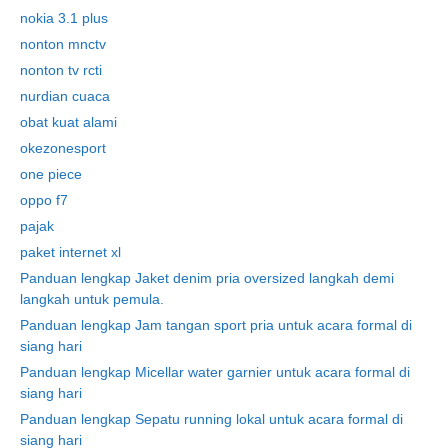
nokia 3.1 plus
nonton mnctv
nonton tv rcti
nurdian cuaca
obat kuat alami
okezonesport
one piece
oppo f7
pajak
paket internet xl
Panduan lengkap Jaket denim pria oversized langkah demi
langkah untuk pemula.
Panduan lengkap Jam tangan sport pria untuk acara formal di
siang hari
Panduan lengkap Micellar water garnier untuk acara formal di
siang hari
Panduan lengkap Sepatu running lokal untuk acara formal di
siang hari