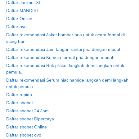
Daftar Jackpot XL
Daftar MANDIRI
Daftar Online
Daftar ovo
Daftar rekomendasi Jaket bomber pria untuk acara formal di
siang hari
Daftar rekomendasi Jam tangan rantai pria dengan mudah.
Daftar rekomendasi Kemeja formal pria dengan mudah.
Daftar rekomendasi Rok plisket langkah demi langkah untuk
pemula.
Daftar rekomendasi Serum niacinamide langkah demi langkah
untuk pemula.
Daftar rupiah
Daftar sbobet
Daftar sbobet 24 Jam
Daftar sbobet Dipercaya
Daftar sbobet Online
Daftar sbobet ovo