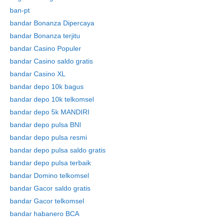
ban-pt
bandar Bonanza Dipercaya
bandar Bonanza terjitu
bandar Casino Populer
bandar Casino saldo gratis
bandar Casino XL
bandar depo 10k bagus
bandar depo 10k telkomsel
bandar depo 5k MANDIRI
bandar depo pulsa BNI
bandar depo pulsa resmi
bandar depo pulsa saldo gratis
bandar depo pulsa terbaik
bandar Domino telkomsel
bandar Gacor saldo gratis
bandar Gacor telkomsel
bandar habanero BCA