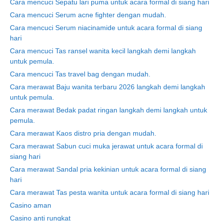
Cara mencuci Sepatu lari puma untuk acara formal di siang hari
Cara mencuci Serum acne fighter dengan mudah.
Cara mencuci Serum niacinamide untuk acara formal di siang
hari
Cara mencuci Tas ransel wanita kecil langkah demi langkah
untuk pemula.
Cara mencuci Tas travel bag dengan mudah.
Cara merawat Baju wanita terbaru 2026 langkah demi langkah
untuk pemula.
Cara merawat Bedak padat ringan langkah demi langkah untuk
pemula.
Cara merawat Kaos distro pria dengan mudah.
Skip
Cara merawat Sabun cuci muka jerawat untuk acara formal di
to
siang hari
content
Cara merawat Sandal pria kekinian untuk acara formal di siang
hari
Cara merawat Tas pesta wanita untuk acara formal di siang hari
Casino aman
Casino anti rungkat