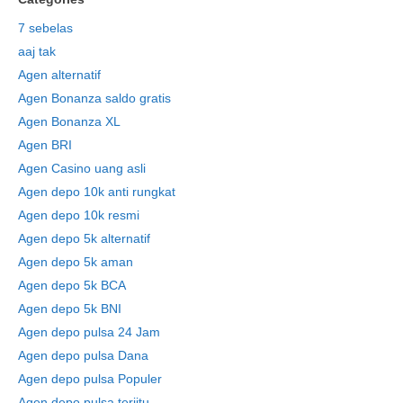
7 sebelas
aaj tak
Agen alternatif
Agen Bonanza saldo gratis
Agen Bonanza XL
Agen BRI
Agen Casino uang asli
Agen depo 10k anti rungkat
Agen depo 10k resmi
Agen depo 5k alternatif
Agen depo 5k aman
Agen depo 5k BCA
Agen depo 5k BNI
Agen depo pulsa 24 Jam
Agen depo pulsa Dana
Agen depo pulsa Populer
Agen depo pulsa terjitu