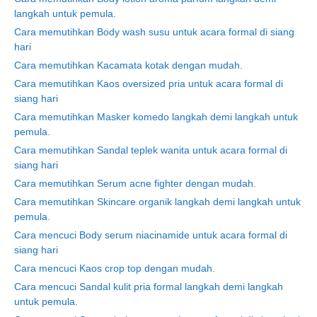
langkah untuk pemula.
Cara memutihkan Body wash susu untuk acara formal di siang
hari
Cara memutihkan Kacamata kotak dengan mudah.
Cara memutihkan Kaos oversized pria untuk acara formal di
siang hari
Cara memutihkan Masker komedo langkah demi langkah untuk
pemula.
Cara memutihkan Sandal teplek wanita untuk acara formal di
siang hari
Cara memutihkan Serum acne fighter dengan mudah.
Cara memutihkan Skincare organik langkah demi langkah untuk
pemula.
Cara mencuci Body serum niacinamide untuk acara formal di
siang hari
Cara mencuci Kaos crop top dengan mudah.
Cara mencuci Sandal kulit pria formal langkah demi langkah
untuk pemula.