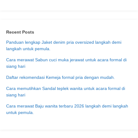
Recent Posts
Panduan lengkap Jaket denim pria oversized langkah demi
langkah untuk pemula.
Cara merawat Sabun cuci muka jerawat untuk acara formal di
siang hari
Daftar rekomendasi Kemeja formal pria dengan mudah.
Cara memutihkan Sandal teplek wanita untuk acara formal di
siang hari
Cara merawat Baju wanita terbaru 2026 langkah demi langkah
untuk pemula.