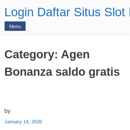
Login Daftar Situs Slo
Menu
Category:
Agen
Bonanza saldo gratis
by
January 14, 2026