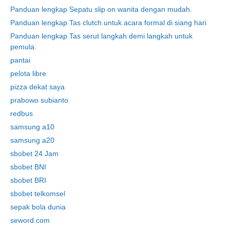
Panduan lengkap Sepatu slip on wanita dengan mudah.
Panduan lengkap Tas clutch untuk acara formal di siang hari
Panduan lengkap Tas serut langkah demi langkah untuk
pemula.
pantai
pelota libre
pizza dekat saya
prabowo subianto
redbus
samsung a10
samsung a20
sbobet 24 Jam
sbobet BNI
sbobet BRI
sbobet telkomsel
sepak bola dunia
seword.com