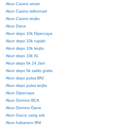
Akun Casino aman
Akun Casino telkomsel
Akun Casino terjitu
Akun Dana
Akun depo 10k Dipercaya
Akun depo 10k rupiah
Akun depo 10k terjitu
Akun depo 10k XL
Akun depo 5k 24 Jam
Akun depo 5k saldo gratis
Akun depo pulsa BNI
Akun depo pulsa terjitu
Akun Dipercaya
Akun Domino BCA
Akun Domino Dana
Akun Gacor uang asli
Akun habanero BNI