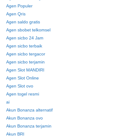
Agen Populer
Agen Qris
Agen saldo gratis
Agen sbobet telkomsel
Agen sicbo 24 Jam
Agen sicbo terbaik
Agen sicbo tergacor
Agen sicbo terjamin
Agen Slot MANDIRI
Agen Slot Online
Agen Slot ovo
Agen togel resmi
ai
Akun Bonanza alternatif
Akun Bonanza ovo
Akun Bonanza terjamin
Akun BRI