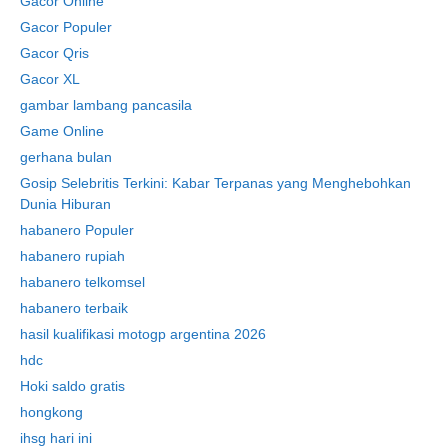
Gacor Online
Gacor Populer
Gacor Qris
Gacor XL
gambar lambang pancasila
Game Online
gerhana bulan
Gosip Selebritis Terkini: Kabar Terpanas yang Menghebohkan
Dunia Hiburan
habanero Populer
habanero rupiah
habanero telkomsel
habanero terbaik
hasil kualifikasi motogp argentina 2026
hdc
Hoki saldo gratis
hongkong
ihsg hari ini