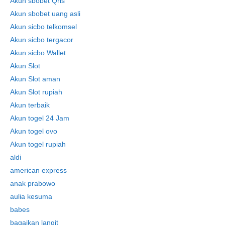
Akun sbobet Qris
Akun sbobet uang asli
Akun sicbo telkomsel
Akun sicbo tergacor
Akun sicbo Wallet
Akun Slot
Akun Slot aman
Akun Slot rupiah
Akun terbaik
Akun togel 24 Jam
Akun togel ovo
Akun togel rupiah
aldi
american express
anak prabowo
aulia kesuma
babes
bagaikan langit