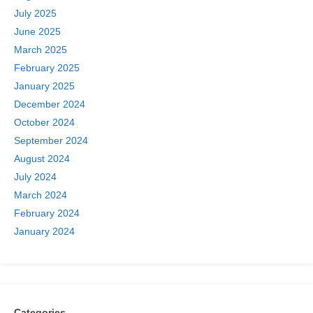
July 2025
June 2025
March 2025
February 2025
January 2025
December 2024
October 2024
September 2024
August 2024
July 2024
March 2024
February 2024
January 2024
Categories