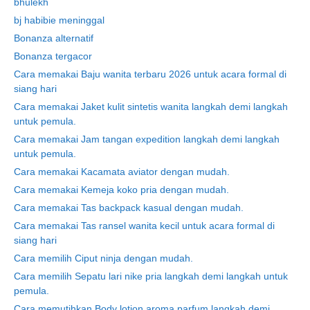
bhulekh
bj habibie meninggal
Bonanza alternatif
Bonanza tergacor
Cara memakai Baju wanita terbaru 2026 untuk acara formal di
siang hari
Cara memakai Jaket kulit sintetis wanita langkah demi langkah
untuk pemula.
Cara memakai Jam tangan expedition langkah demi langkah
untuk pemula.
Cara memakai Kacamata aviator dengan mudah.
Cara memakai Kemeja koko pria dengan mudah.
Cara memakai Tas backpack kasual dengan mudah.
Cara memakai Tas ransel wanita kecil untuk acara formal di
siang hari
Cara memilih Ciput ninja dengan mudah.
Cara memilih Sepatu lari nike pria langkah demi langkah untuk
pemula.
Cara memutihkan Body lotion aroma parfum langkah demi