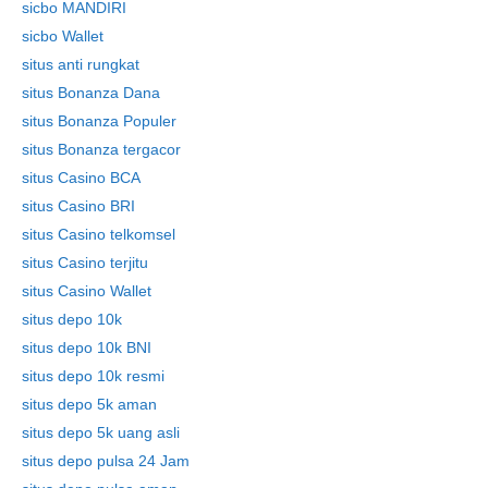
sicbo MANDIRI
sicbo Wallet
situs anti rungkat
situs Bonanza Dana
situs Bonanza Populer
situs Bonanza tergacor
situs Casino BCA
situs Casino BRI
situs Casino telkomsel
situs Casino terjitu
situs Casino Wallet
situs depo 10k
situs depo 10k BNI
situs depo 10k resmi
situs depo 5k aman
situs depo 5k uang asli
situs depo pulsa 24 Jam