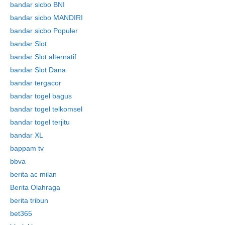
bandar sicbo BNI
bandar sicbo MANDIRI
bandar sicbo Populer
bandar Slot
bandar Slot alternatif
bandar Slot Dana
bandar tergacor
bandar togel bagus
bandar togel telkomsel
bandar togel terjitu
bandar XL
bappam tv
bbva
berita ac milan
Berita Olahraga
berita tribun
bet365