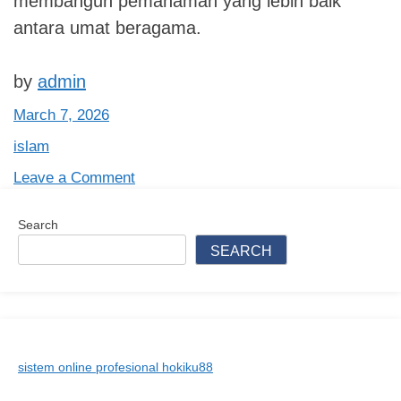
membangun pemahaman yang lebih baik
antara umat beragama.
by
admin
March 7, 2026
islam
on
Leave a Comment
Islam:
Panduan
Search
Lengkap
SEARCH
Memahami
Agama,
Sejarah,
dan
Ajarannya
sistem online profesional hokiku88
yang
Damai