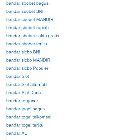
bandar sbobet bagus
bandar sbobet BRI
bandar sbobet MANDIRI
bandar sbobet rupiah
bandar sbobet saldo gratis
Skip
bandar sbobet terjitu
to
bandar sicbo BNI
content
bandar sicbo MANDIRI
bandar sicbo Populer
bandar Slot
bandar Slot alternatif
bandar Slot Dana
bandar tergacor
bandar togel bagus
bandar togel telkomsel
bandar togel terjitu
bandar XL