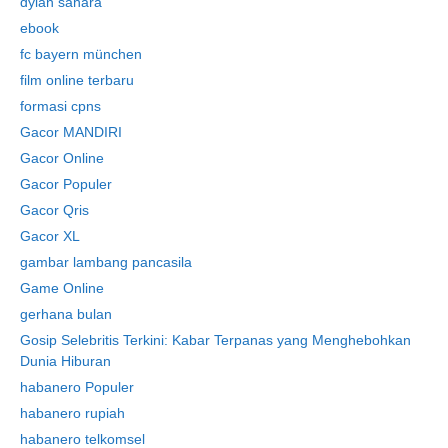
dylan sahara
ebook
fc bayern münchen
film online terbaru
formasi cpns
Gacor MANDIRI
Gacor Online
Gacor Populer
Gacor Qris
Gacor XL
gambar lambang pancasila
Game Online
gerhana bulan
Gosip Selebritis Terkini: Kabar Terpanas yang Menghebohkan
Dunia Hiburan
habanero Populer
habanero rupiah
habanero telkomsel