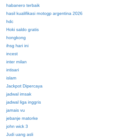
habanero terbaik
hasil kualifikasi motogp argentina 2026
hdc
Hoki saldo gratis
hongkong
ihsg hari ini
incest
inter milan
intisari
islam
Jackpot Dipercaya
jadwal imsak
jadwal liga inggris
jamais vu
jebanje matorke
john wick 3
Judi uang asli