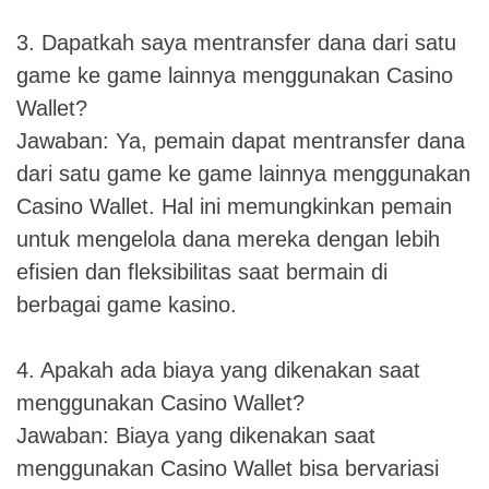
3. Dapatkah saya mentransfer dana dari satu
game ke game lainnya menggunakan Casino
Wallet?
Jawaban: Ya, pemain dapat mentransfer dana
dari satu game ke game lainnya menggunakan
Casino Wallet. Hal ini memungkinkan pemain
untuk mengelola dana mereka dengan lebih
efisien dan fleksibilitas saat bermain di
berbagai game kasino.
4. Apakah ada biaya yang dikenakan saat
menggunakan Casino Wallet?
Jawaban: Biaya yang dikenakan saat
menggunakan Casino Wallet bisa bervariasi