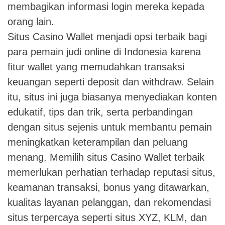
membagikan informasi login mereka kepada
orang lain.
Situs Casino Wallet menjadi opsi terbaik bagi
para pemain judi online di Indonesia karena
fitur wallet yang memudahkan transaksi
keuangan seperti deposit dan withdraw. Selain
itu, situs ini juga biasanya menyediakan konten
edukatif, tips dan trik, serta perbandingan
dengan situs sejenis untuk membantu pemain
meningkatkan keterampilan dan peluang
menang. Memilih situs Casino Wallet terbaik
memerlukan perhatian terhadap reputasi situs,
keamanan transaksi, bonus yang ditawarkan,
kualitas layanan pelanggan, dan rekomendasi
situs terpercaya seperti situs XYZ, KLM, dan