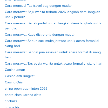
Cara mencuci Tas travel bag dengan mudah.
Cara merawat Baju wanita terbaru 2026 langkah demi langkah
untuk pemula.
Cara merawat Bedak padat ringan langkah demi langkah untuk
pemula.
Cara merawat Kaos distro pria dengan mudah.
Cara merawat Sabun cuci muka jerawat untuk acara formal di
siang hari
Cara merawat Sandal pria kekinian untuk acara formal di siang
hari
Cara merawat Tas pesta wanita untuk acara formal di siang hari
Casino aman
Casino anti rungkat
Casino Qris
china open badminton 2026
chord cinta karena cinta
cricbuzz
cuaca bbc