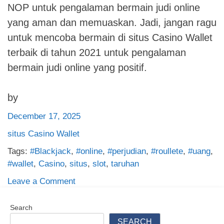
NOP untuk pengalaman bermain judi online
yang aman dan memuaskan. Jadi, jangan ragu
untuk mencoba bermain di situs Casino Wallet
terbaik di tahun 2021 untuk pengalaman
bermain judi online yang positif.
by
December 17, 2025
situs Casino Wallet
Tags:
#Blackjack
,
#online
,
#perjudian
,
#roullete
,
#uang
,
#wallet
,
Casino
,
situs
,
slot
,
taruhan
on
Leave a Comment
Situs
Casino
Search
Wallet
SEARCH