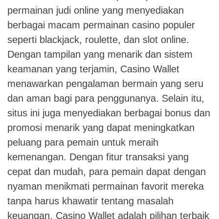
permainan judi online yang menyediakan
berbagai macam permainan casino populer
seperti blackjack, roulette, dan slot online.
Dengan tampilan yang menarik dan sistem
keamanan yang terjamin, Casino Wallet
menawarkan pengalaman bermain yang seru
dan aman bagi para penggunanya. Selain itu,
situs ini juga menyediakan berbagai bonus dan
promosi menarik yang dapat meningkatkan
peluang para pemain untuk meraih
kemenangan. Dengan fitur transaksi yang
cepat dan mudah, para pemain dapat dengan
nyaman menikmati permainan favorit mereka
tanpa harus khawatir tentang masalah
keuangan. Casino Wallet adalah pilihan terbaik