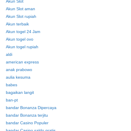
Akun Slot
to
Akun Slot aman
content
Akun Slot rupiah
Akun terbaik
Akun togel 24 Jam
Akun togel ovo
Akun togel rupiah
aldi
american express
anak prabowo
aulia kesuma
babes
bagaikan langit
ban-pt
bandar Bonanza Dipercaya
bandar Bonanza terjitu
bandar Casino Populer
bandar Casino saldo gratis