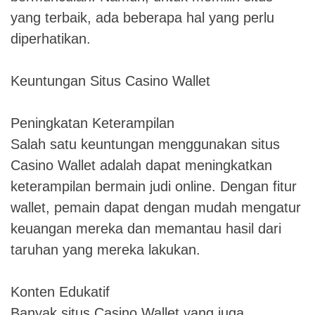
yang terbaik, ada beberapa hal yang perlu
diperhatikan.
Keuntungan Situs Casino Wallet
Peningkatan Keterampilan
Salah satu keuntungan menggunakan situs
Casino Wallet adalah dapat meningkatkan
keterampilan bermain judi online. Dengan fitur
wallet, pemain dapat dengan mudah mengatur
keuangan mereka dan memantau hasil dari
taruhan yang mereka lakukan.
Konten Edukatif
Banyak situs Casino Wallet yang juga