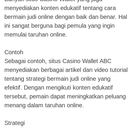
menyediakan konten edukatif tentang cara
bermain judi online dengan baik dan benar. Hal
ini sangat berguna bagi pemula yang ingin
memulai taruhan online.
Contoh
Sebagai contoh, situs Casino Wallet ABC
menyediakan berbagai artikel dan video tutorial
tentang strategi bermain judi online yang
efektif. Dengan mengikuti konten edukatif
tersebut, pemain dapat meningkatkan peluang
menang dalam taruhan online.
Strategi