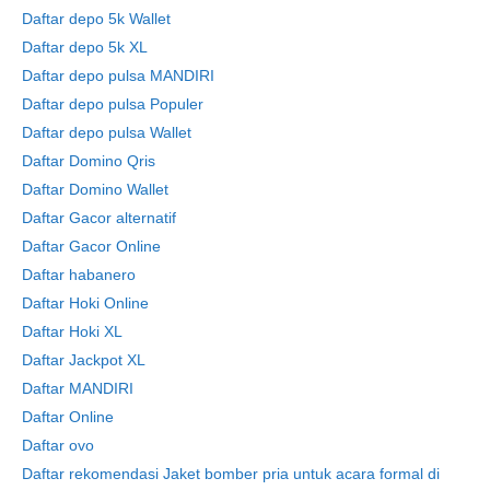
Daftar depo 5k Wallet
Daftar depo 5k XL
Daftar depo pulsa MANDIRI
Daftar depo pulsa Populer
Daftar depo pulsa Wallet
Daftar Domino Qris
Daftar Domino Wallet
Daftar Gacor alternatif
Daftar Gacor Online
Daftar habanero
Daftar Hoki Online
Daftar Hoki XL
Daftar Jackpot XL
Daftar MANDIRI
Daftar Online
Daftar ovo
Daftar rekomendasi Jaket bomber pria untuk acara formal di