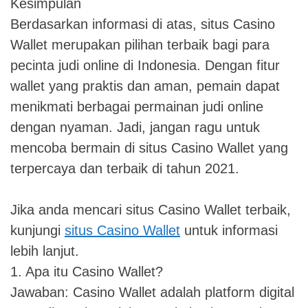
Kesimpulan
Berdasarkan informasi di atas, situs Casino
Wallet merupakan pilihan terbaik bagi para
pecinta judi online di Indonesia. Dengan fitur
wallet yang praktis dan aman, pemain dapat
menikmati berbagai permainan judi online
dengan nyaman. Jadi, jangan ragu untuk
mencoba bermain di situs Casino Wallet yang
terpercaya dan terbaik di tahun 2021.
Jika anda mencari situs Casino Wallet terbaik,
kunjungi
situs Casino Wallet
untuk informasi
lebih lanjut.
1. Apa itu Casino Wallet?
Jawaban: Casino Wallet adalah platform digital