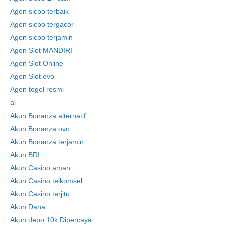
Agen sicbo terbaik
Agen sicbo tergacor
Agen sicbo terjamin
Agen Slot MANDIRI
Agen Slot Online
Agen Slot ovo
Agen togel resmi
ai
Akun Bonanza alternatif
Akun Bonanza ovo
Akun Bonanza terjamin
Akun BRI
Akun Casino aman
Akun Casino telkomsel
Akun Casino terjitu
Akun Dana
Akun depo 10k Dipercaya