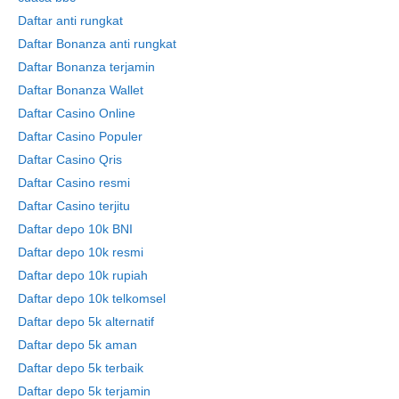
Daftar anti rungkat
Daftar Bonanza anti rungkat
Daftar Bonanza terjamin
Daftar Bonanza Wallet
Daftar Casino Online
Daftar Casino Populer
Daftar Casino Qris
Daftar Casino resmi
Daftar Casino terjitu
Daftar depo 10k BNI
Daftar depo 10k resmi
Daftar depo 10k rupiah
Daftar depo 10k telkomsel
Daftar depo 5k alternatif
Daftar depo 5k aman
Daftar depo 5k terbaik
Daftar depo 5k terjamin