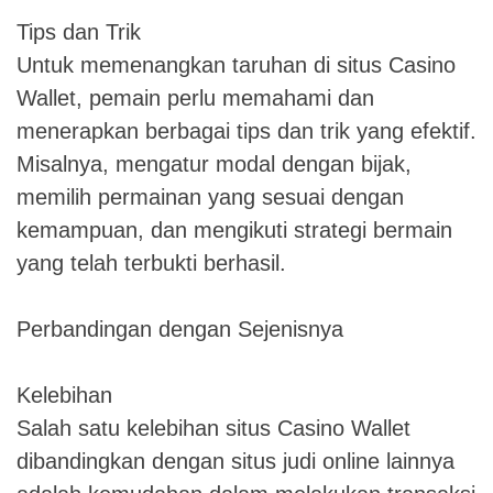
Tips dan Trik
Untuk memenangkan taruhan di situs Casino
Wallet, pemain perlu memahami dan
menerapkan berbagai tips dan trik yang efektif.
Misalnya, mengatur modal dengan bijak,
memilih permainan yang sesuai dengan
kemampuan, dan mengikuti strategi bermain
yang telah terbukti berhasil.
Perbandingan dengan Sejenisnya
Kelebihan
Salah satu kelebihan situs Casino Wallet
dibandingkan dengan situs judi online lainnya