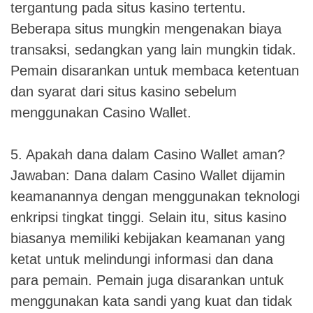
tergantung pada situs kasino tertentu.
Beberapa situs mungkin mengenakan biaya
transaksi, sedangkan yang lain mungkin tidak.
Pemain disarankan untuk membaca ketentuan
dan syarat dari situs kasino sebelum
menggunakan Casino Wallet.
5. Apakah dana dalam Casino Wallet aman?
Jawaban: Dana dalam Casino Wallet dijamin
keamanannya dengan menggunakan teknologi
enkripsi tingkat tinggi. Selain itu, situs kasino
biasanya memiliki kebijakan keamanan yang
ketat untuk melindungi informasi dan dana
para pemain. Pemain juga disarankan untuk
menggunakan kata sandi yang kuat dan tidak