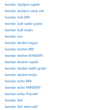
bandar Jackpot rupiah
bandar Jackpot uang asli
bandar Judi BNI
bandar Judi saldo gratis
bandar Judi terjitu
bandar ovo
bandar sbobet bagus
bandar sbobet BRI
bandar sbobet MANDIRI
bandar sbobet rupiah
bandar sbobet saldo gratis
bandar sbobet terjitu
bandar sicbo BNI
bandar sicbo MANDIRI
bandar sicbo Populer
bandar Slot
bandar Slot alternatif