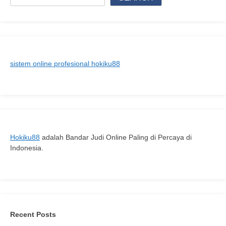
Terbaik
di
Indonesia
2021
sistem online profesional hokiku88
Hokiku88
adalah Bandar Judi Online Paling di Percaya di
Indonesia.
Recent Posts