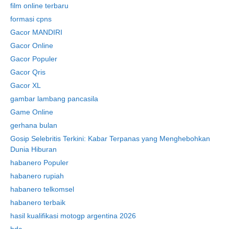
film online terbaru
formasi cpns
Gacor MANDIRI
Gacor Online
Gacor Populer
Gacor Qris
Gacor XL
gambar lambang pancasila
Game Online
gerhana bulan
Gosip Selebritis Terkini: Kabar Terpanas yang Menghebohkan
Dunia Hiburan
habanero Populer
habanero rupiah
habanero telkomsel
habanero terbaik
hasil kualifikasi motogp argentina 2026
hdc