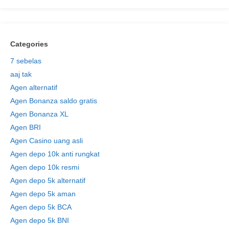
Categories
7 sebelas
aaj tak
Agen alternatif
Agen Bonanza saldo gratis
Agen Bonanza XL
Agen BRI
Agen Casino uang asli
Agen depo 10k anti rungkat
Agen depo 10k resmi
Agen depo 5k alternatif
Agen depo 5k aman
Agen depo 5k BCA
Agen depo 5k BNI