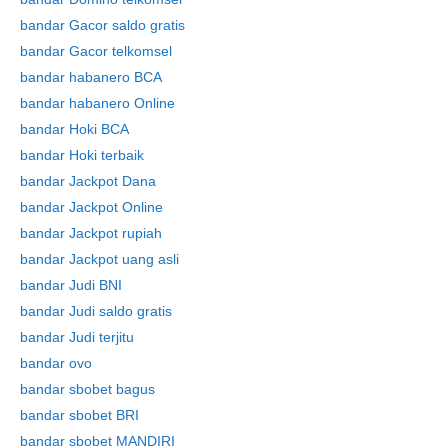
bandar Gacor saldo gratis
bandar Gacor telkomsel
bandar habanero BCA
bandar habanero Online
bandar Hoki BCA
bandar Hoki terbaik
bandar Jackpot Dana
bandar Jackpot Online
bandar Jackpot rupiah
bandar Jackpot uang asli
bandar Judi BNI
bandar Judi saldo gratis
Skip
bandar Judi terjitu
to
bandar ovo
content
bandar sbobet bagus
bandar sbobet BRI
bandar sbobet MANDIRI