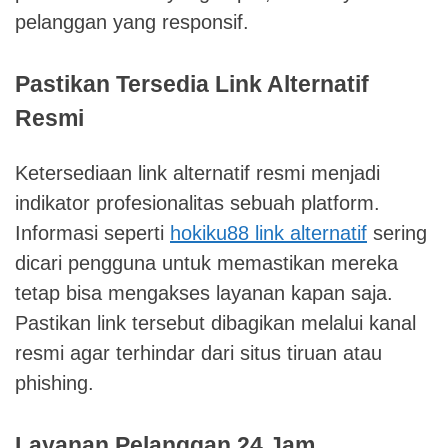
pelanggan yang responsif.
Pastikan Tersedia Link Alternatif
Resmi
Ketersediaan link alternatif resmi menjadi
indikator profesionalitas sebuah platform.
Informasi seperti
hokiku88 link alternatif
sering
dicari pengguna untuk memastikan mereka
tetap bisa mengakses layanan kapan saja.
Pastikan link tersebut dibagikan melalui kanal
resmi agar terhindar dari situs tiruan atau
phishing.
Layanan Pelanggan 24 Jam