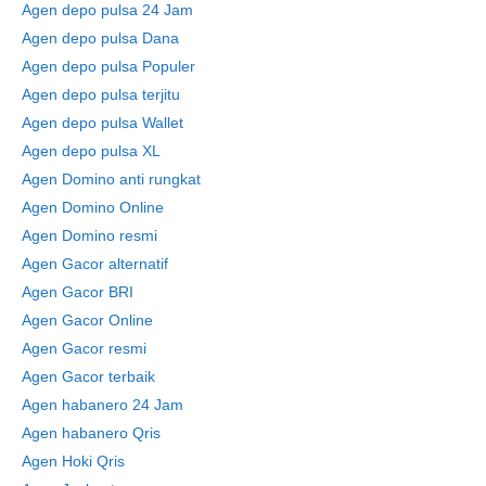
Agen depo pulsa 24 Jam
Agen depo pulsa Dana
Agen depo pulsa Populer
Agen depo pulsa terjitu
Agen depo pulsa Wallet
Agen depo pulsa XL
Agen Domino anti rungkat
Agen Domino Online
Agen Domino resmi
Agen Gacor alternatif
Agen Gacor BRI
Agen Gacor Online
Agen Gacor resmi
Agen Gacor terbaik
Agen habanero 24 Jam
Agen habanero Qris
Agen Hoki Qris