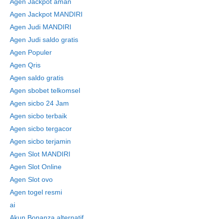
Agen Jackpot aman
Agen Jackpot MANDIRI
Agen Judi MANDIRI
Agen Judi saldo gratis
Agen Populer
Agen Qris
Agen saldo gratis
Agen sbobet telkomsel
Agen sicbo 24 Jam
Agen sicbo terbaik
Agen sicbo tergacor
Agen sicbo terjamin
Agen Slot MANDIRI
Agen Slot Online
Agen Slot ovo
Agen togel resmi
ai
Akun Bonanza alternatif