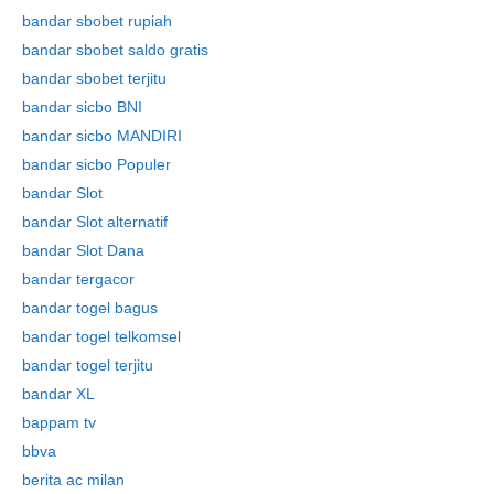
bandar sbobet rupiah
bandar sbobet saldo gratis
bandar sbobet terjitu
bandar sicbo BNI
bandar sicbo MANDIRI
bandar sicbo Populer
bandar Slot
bandar Slot alternatif
bandar Slot Dana
bandar tergacor
bandar togel bagus
bandar togel telkomsel
bandar togel terjitu
bandar XL
bappam tv
bbva
berita ac milan