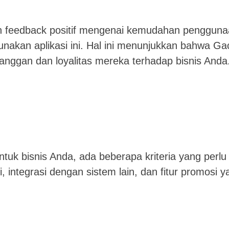
 feedback positif mengenai kemudahan pengguna
akan aplikasi ini. Hal ini menunjukkan bahwa Ga
nggan dan loyalitas mereka terhadap bisnis Anda
uk bisnis Anda, ada beberapa kriteria yang perlu
, integrasi dengan sistem lain, dan fitur promosi y