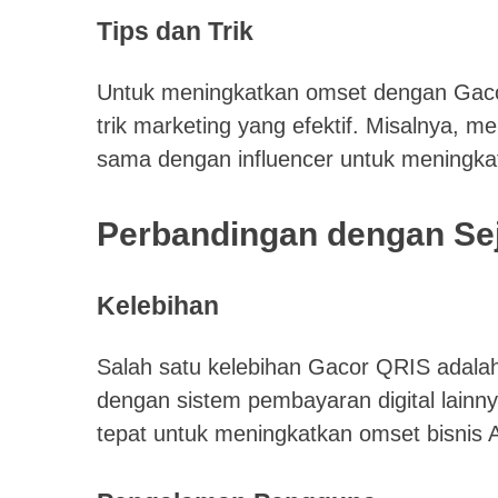
Tips dan Trik
Untuk meningkatkan omset dengan Gaco
trik marketing yang efektif. Misalnya, m
sama dengan influencer untuk meningkat
Perbandingan dengan Se
Kelebihan
Salah satu kelebihan Gacor QRIS adala
dengan sistem pembayaran digital lainn
tepat untuk meningkatkan omset bisnis 