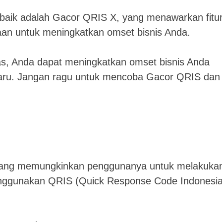
baik adalah Gacor QRIS X, yang menawarkan fitur
an untuk meningkatkan omset bisnis Anda.
tas, Anda dapat meningkatkan omset bisnis Anda
ru. Jangan ragu untuk mencoba Gacor QRIS dan
n yang memungkinkan penggunanya untuk melakuka
menggunakan QRIS (Quick Response Code Indonesi