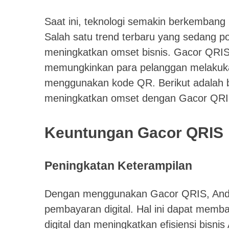
Saat ini, teknologi semakin berkembang
Salah satu trend terbaru yang sedang 
meningkatkan omset bisnis. Gacor QRIS
memungkinkan para pelanggan melakuk
menggunakan kode QR. Berikut adalah 
meningkatkan omset dengan Gacor QRIS
Keuntungan Gacor QRIS
Peningkatan Keterampilan
Dengan menggunakan Gacor QRIS, Anda
pembayaran digital. Hal ini dapat mem
digital dan meningkatkan efisiensi bisnis