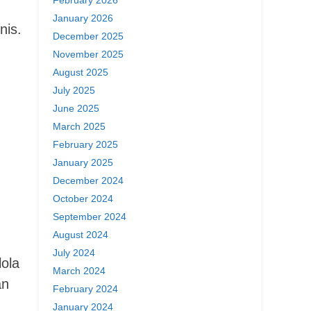
January 2026
nis.
December 2025
November 2025
August 2025
July 2025
June 2025
March 2025
February 2025
January 2025
December 2024
October 2024
September 2024
August 2024
July 2024
ola
March 2024
an
February 2024
January 2024