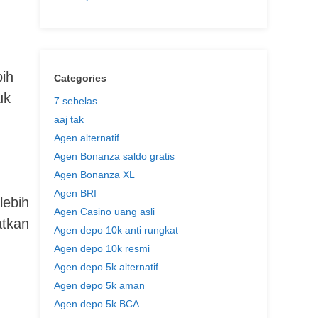
ih
Categories
uk
7 sebelas
aaj tak
Agen alternatif
Agen Bonanza saldo gratis
Agen Bonanza XL
Agen BRI
lebih
Agen Casino uang asli
atkan
Agen depo 10k anti rungkat
Agen depo 10k resmi
Agen depo 5k alternatif
Agen depo 5k aman
Agen depo 5k BCA