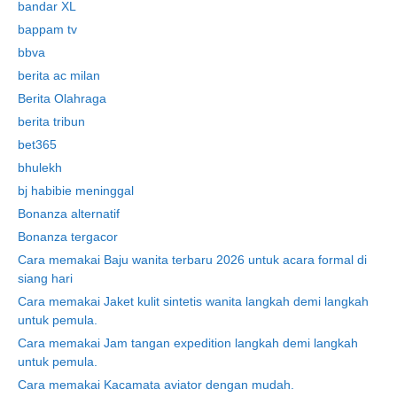
bandar XL
bappam tv
bbva
berita ac milan
Berita Olahraga
berita tribun
bet365
bhulekh
bj habibie meninggal
Bonanza alternatif
Bonanza tergacor
Cara memakai Baju wanita terbaru 2026 untuk acara formal di
siang hari
Cara memakai Jaket kulit sintetis wanita langkah demi langkah
untuk pemula.
Cara memakai Jam tangan expedition langkah demi langkah
untuk pemula.
Cara memakai Kacamata aviator dengan mudah.