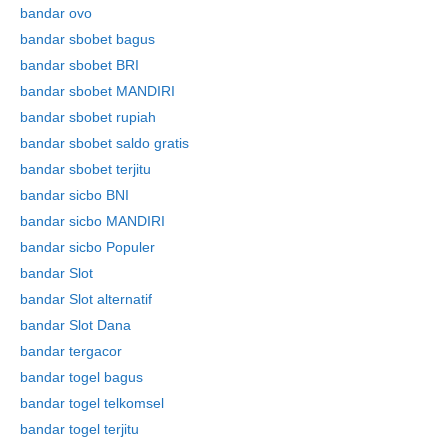
bandar ovo
bandar sbobet bagus
bandar sbobet BRI
bandar sbobet MANDIRI
bandar sbobet rupiah
bandar sbobet saldo gratis
bandar sbobet terjitu
bandar sicbo BNI
bandar sicbo MANDIRI
bandar sicbo Populer
bandar Slot
bandar Slot alternatif
bandar Slot Dana
bandar tergacor
bandar togel bagus
bandar togel telkomsel
bandar togel terjitu