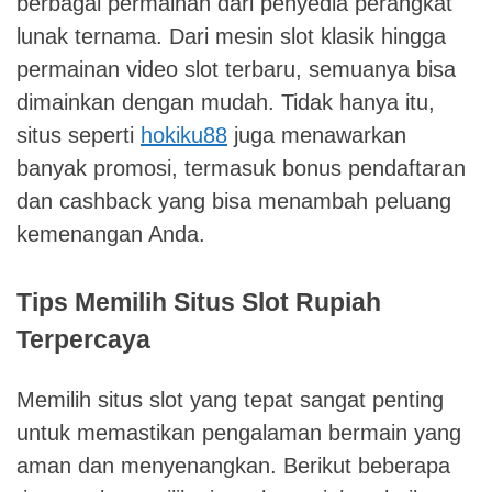
berbagai permainan dari penyedia perangkat
lunak ternama. Dari mesin slot klasik hingga
permainan video slot terbaru, semuanya bisa
dimainkan dengan mudah. Tidak hanya itu,
situs seperti
hokiku88
juga menawarkan
banyak promosi, termasuk bonus pendaftaran
dan cashback yang bisa menambah peluang
kemenangan Anda.
Tips Memilih Situs Slot Rupiah
Terpercaya
Memilih situs slot yang tepat sangat penting
untuk memastikan pengalaman bermain yang
aman dan menyenangkan. Berikut beberapa