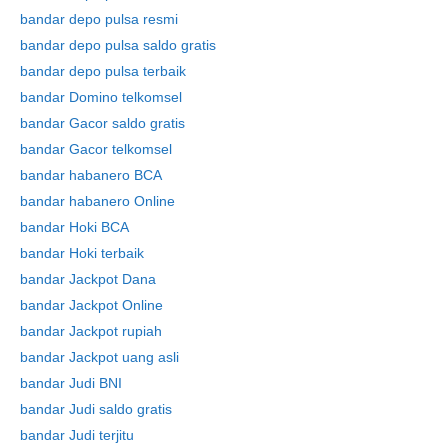
bandar depo pulsa resmi
bandar depo pulsa saldo gratis
bandar depo pulsa terbaik
bandar Domino telkomsel
bandar Gacor saldo gratis
bandar Gacor telkomsel
bandar habanero BCA
bandar habanero Online
bandar Hoki BCA
bandar Hoki terbaik
bandar Jackpot Dana
bandar Jackpot Online
bandar Jackpot rupiah
bandar Jackpot uang asli
bandar Judi BNI
bandar Judi saldo gratis
bandar Judi terjitu