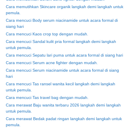
Cara memutihkan Skincare organik langkah demi langkah untuk
pemula.
Cara mencuci Body serum niacinamide untuk acara formal di
siang hari
Cara mencuci Kaos crop top dengan mudah.
Cara mencuci Sandal kulit pria formal langkah demi langkah
untuk pemula.
Cara mencuci Sepatu lari puma untuk acara formal di siang hari
Cara mencuci Serum acne fighter dengan mudah.
Cara mencuci Serum niacinamide untuk acara formal di siang
hari
Cara mencuci Tas ransel wanita kecil langkah demi langkah
untuk pemula.
Cara mencuci Tas travel bag dengan mudah.
Cara merawat Baju wanita terbaru 2026 langkah demi langkah
untuk pemula.
Cara merawat Bedak padat ringan langkah demi langkah untuk
pemula.