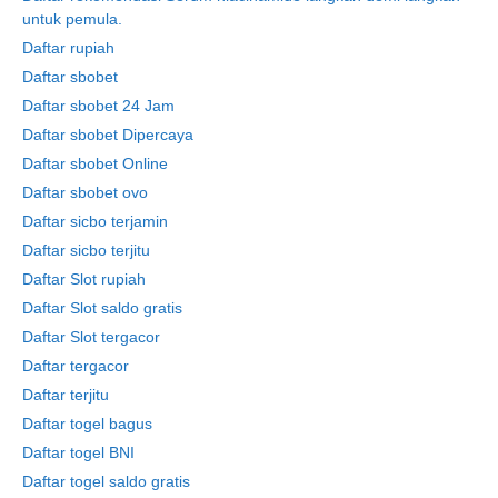
untuk pemula.
Daftar rupiah
Daftar sbobet
Daftar sbobet 24 Jam
Daftar sbobet Dipercaya
Daftar sbobet Online
Daftar sbobet ovo
Daftar sicbo terjamin
Daftar sicbo terjitu
Daftar Slot rupiah
Daftar Slot saldo gratis
Daftar Slot tergacor
Daftar tergacor
Daftar terjitu
Daftar togel bagus
Daftar togel BNI
Daftar togel saldo gratis