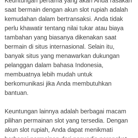
Keuntungan pertama yang akan Anda rasakan
saat bermain dengan akun slot rupiah adalah
kemudahan dalam bertransaksi. Anda tidak
perlu khawatir tentang nilai tukar atau biaya
tambahan yang biasanya dikenakan saat
bermain di situs internasional. Selain itu,
banyak situs yang menawarkan dukungan
pelanggan dalam bahasa Indonesia,
membuatnya lebih mudah untuk
berkomunikasi jika Anda membutuhkan
bantuan.
Keuntungan lainnya adalah berbagai macam
pilihan permainan slot yang tersedia. Dengan
akun slot rupiah, Anda dapat menikmati