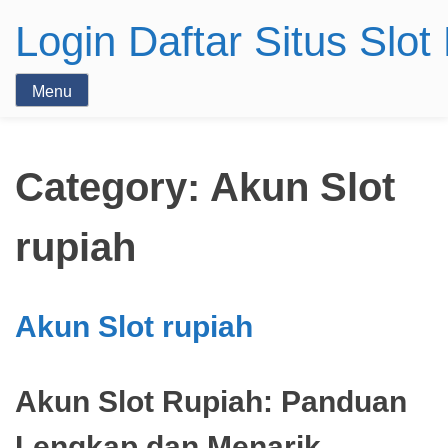
Login Daftar Situs Slo
Menu
Category:
Akun Slot
rupiah
Akun Slot rupiah
Akun Slot Rupiah: Panduan
Lengkap dan Menarik