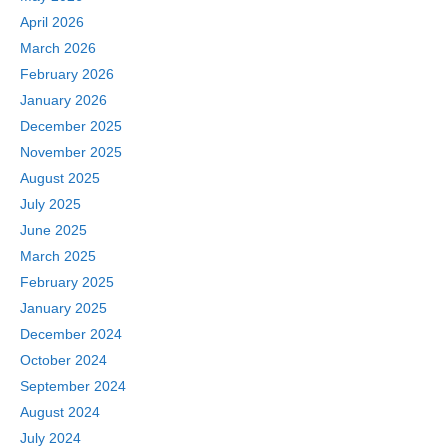
April 2026
March 2026
February 2026
January 2026
December 2025
November 2025
August 2025
July 2025
June 2025
March 2025
February 2025
January 2025
December 2024
October 2024
September 2024
August 2024
July 2024