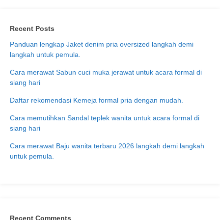
Recent Posts
Panduan lengkap Jaket denim pria oversized langkah demi
langkah untuk pemula.
Cara merawat Sabun cuci muka jerawat untuk acara formal di
siang hari
Daftar rekomendasi Kemeja formal pria dengan mudah.
Cara memutihkan Sandal teplek wanita untuk acara formal di
siang hari
Cara merawat Baju wanita terbaru 2026 langkah demi langkah
untuk pemula.
Recent Comments