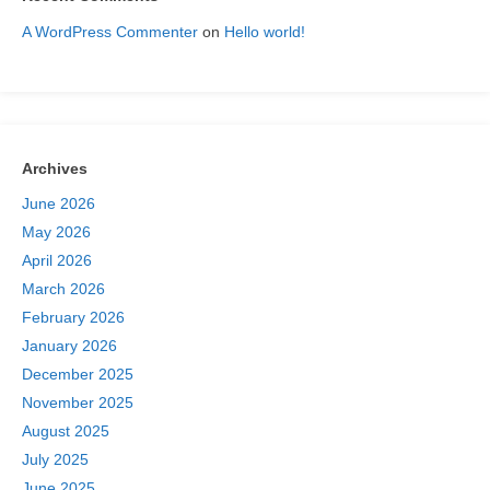
A WordPress Commenter
on
Hello world!
Archives
June 2026
May 2026
April 2026
March 2026
February 2026
January 2026
December 2025
November 2025
August 2025
July 2025
June 2025