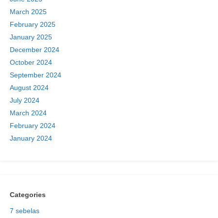
March 2025
February 2025
January 2025
December 2024
October 2024
September 2024
August 2024
July 2024
March 2024
February 2024
January 2024
Categories
7 sebelas