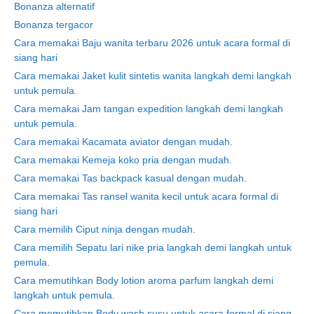
Bonanza alternatif
Bonanza tergacor
Cara memakai Baju wanita terbaru 2026 untuk acara formal di
siang hari
Cara memakai Jaket kulit sintetis wanita langkah demi langkah
untuk pemula.
Cara memakai Jam tangan expedition langkah demi langkah
untuk pemula.
Cara memakai Kacamata aviator dengan mudah.
Cara memakai Kemeja koko pria dengan mudah.
Cara memakai Tas backpack kasual dengan mudah.
Cara memakai Tas ransel wanita kecil untuk acara formal di
siang hari
Cara memilih Ciput ninja dengan mudah.
Cara memilih Sepatu lari nike pria langkah demi langkah untuk
pemula.
Cara memutihkan Body lotion aroma parfum langkah demi
langkah untuk pemula.
Cara memutihkan Body wash susu untuk acara formal di siang