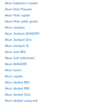
Akun habanero rupiah
Akun Hoki Populer
Akun Hoki rupiah
Akun Hoki saldo gratis
Akun Jackpot
Akun Jackpot MANDIRI
Akun Jackpot Qris
Akun Jackpot XL
Akun Judi BNI
Akun Judi telkomsel
Akun MANDIRI
Akun resmi
Akun rupiah
Akun sbobet BNI
Akun sbobet BRI
Akun sbobet Qris
Akun sbobet uang asli