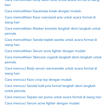
hari
Cara memutihkan Kacamata kotak dengan mudah.
Cara memutihkan Kaos oversized pria untuk acara formal di
siang hari
Cara memutihkan Masker komedo langkah demi langkah untuk
pemula.
Cara memutihkan Sandal teplek wanita untuk acara formal di
siang hari
Cara memutihkan Serum acne fighter dengan mudah.
Cara memutihkan Skincare organik langkah demi langkah untuk
pemula.
Cara mencuci Body serum niacinamide untuk acara formal di
siang hari
Cara mencuci Kaos crop top dengan mudah.
Cara mencuci Sandal kulit pria formal langkah demi langkah
untuk pemula.
Cara mencuci Sepatu lari puma untuk acara formal di siang hari
Cara mencuci Serum acne fighter dengan mudah.