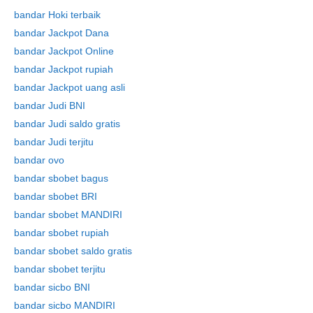
bandar Hoki terbaik
Skip
bandar Jackpot Dana
to
bandar Jackpot Online
content
bandar Jackpot rupiah
bandar Jackpot uang asli
bandar Judi BNI
bandar Judi saldo gratis
bandar Judi terjitu
bandar ovo
bandar sbobet bagus
bandar sbobet BRI
bandar sbobet MANDIRI
bandar sbobet rupiah
bandar sbobet saldo gratis
bandar sbobet terjitu
bandar sicbo BNI
bandar sicbo MANDIRI