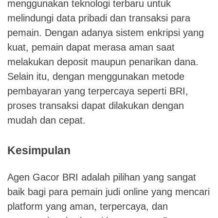
menggunakan teknologi terbaru untuk
melindungi data pribadi dan transaksi para
pemain. Dengan adanya sistem enkripsi yang
kuat, pemain dapat merasa aman saat
melakukan deposit maupun penarikan dana.
Selain itu, dengan menggunakan metode
pembayaran yang terpercaya seperti BRI,
proses transaksi dapat dilakukan dengan
mudah dan cepat.
Kesimpulan
Agen Gacor BRI adalah pilihan yang sangat
baik bagi para pemain judi online yang mencari
platform yang aman, terpercaya, dan