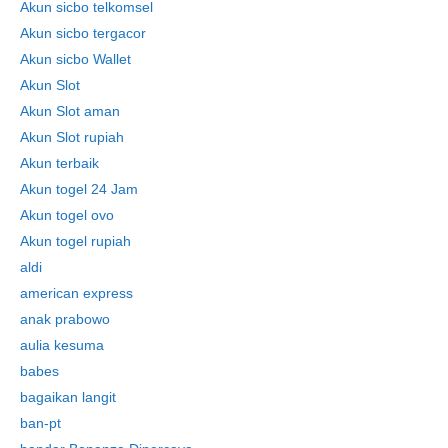
Akun sicbo telkomsel
Akun sicbo tergacor
Akun sicbo Wallet
Akun Slot
Akun Slot aman
Akun Slot rupiah
Akun terbaik
Akun togel 24 Jam
Akun togel ovo
Akun togel rupiah
aldi
american express
anak prabowo
aulia kesuma
babes
bagaikan langit
ban-pt