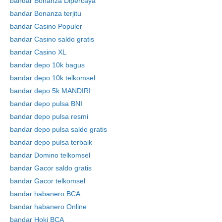
bandar Bonanza Dipercaya
bandar Bonanza terjitu
bandar Casino Populer
bandar Casino saldo gratis
bandar Casino XL
bandar depo 10k bagus
bandar depo 10k telkomsel
bandar depo 5k MANDIRI
bandar depo pulsa BNI
bandar depo pulsa resmi
bandar depo pulsa saldo gratis
bandar depo pulsa terbaik
bandar Domino telkomsel
bandar Gacor saldo gratis
bandar Gacor telkomsel
bandar habanero BCA
bandar habanero Online
bandar Hoki BCA