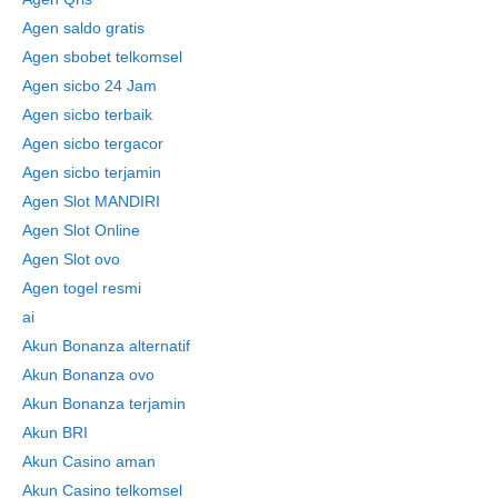
Agen saldo gratis
Agen sbobet telkomsel
Agen sicbo 24 Jam
Agen sicbo terbaik
Agen sicbo tergacor
Agen sicbo terjamin
Agen Slot MANDIRI
Agen Slot Online
Agen Slot ovo
Agen togel resmi
ai
Akun Bonanza alternatif
Akun Bonanza ovo
Akun Bonanza terjamin
Akun BRI
Akun Casino aman
Akun Casino telkomsel