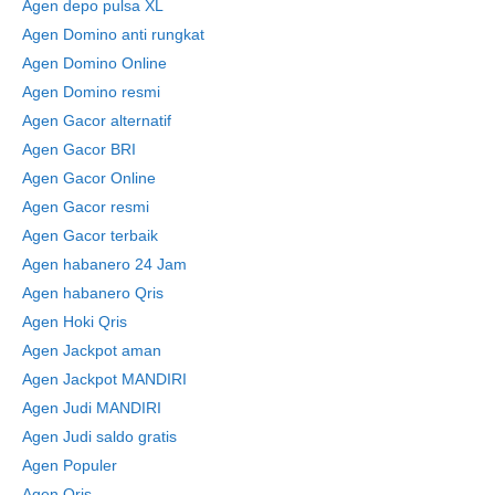
Agen depo pulsa XL
Agen Domino anti rungkat
Agen Domino Online
Agen Domino resmi
Agen Gacor alternatif
Agen Gacor BRI
Agen Gacor Online
Agen Gacor resmi
Agen Gacor terbaik
Agen habanero 24 Jam
Agen habanero Qris
Agen Hoki Qris
Agen Jackpot aman
Agen Jackpot MANDIRI
Agen Judi MANDIRI
Agen Judi saldo gratis
Agen Populer
Agen Qris