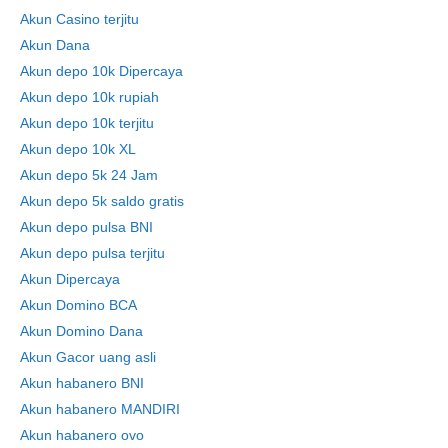
Akun Casino terjitu
Akun Dana
Akun depo 10k Dipercaya
Akun depo 10k rupiah
Akun depo 10k terjitu
Akun depo 10k XL
Akun depo 5k 24 Jam
Akun depo 5k saldo gratis
Akun depo pulsa BNI
Akun depo pulsa terjitu
Akun Dipercaya
Akun Domino BCA
Akun Domino Dana
Akun Gacor uang asli
Akun habanero BNI
Akun habanero MANDIRI
Akun habanero ovo