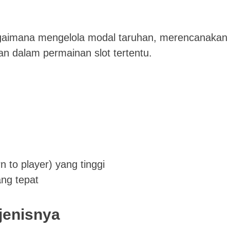
agaimana mengelola modal taruhan, merencanakan
n dalam permainan slot tertentu.
n to player) yang tinggi
ang tepat
jenisnya