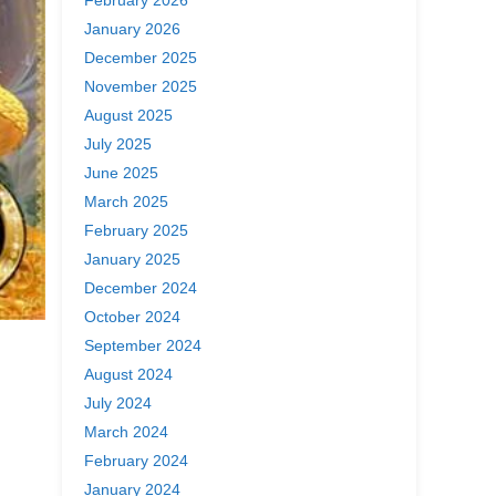
January 2026
December 2025
November 2025
August 2025
July 2025
June 2025
March 2025
February 2025
January 2025
December 2024
October 2024
September 2024
August 2024
July 2024
March 2024
February 2024
January 2024