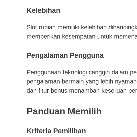
Kelebihan
Slot rupiah memiliki kelebihan dibandin
memberikan kesempatan untuk memenan
Pengalaman Pengguna
Penggunaan teknologi canggih dalam p
pengalaman bermain yang lebih nyaman 
dan fitur bonus menambah keseruan pe
Panduan Memilih
Kriteria Pemilihan