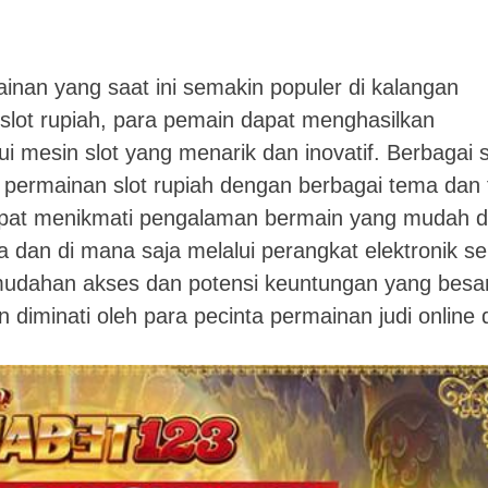
ainan yang saat ini semakin populer di kalangan
lot rupiah, para pemain dapat menghasilkan
ui mesin slot yang menarik dan inovatif. Berbagai s
 permainan slot rupiah dengan berbagai tema dan f
 dapat menikmati pengalaman bermain yang mudah 
dan di mana saja melalui perangkat elektronik se
udahan akses dan potensi keuntungan yang besar
in diminati oleh para pecinta permainan judi online 