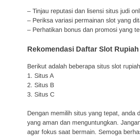
– Tinjau reputasi dan lisensi situs judi on
– Periksa variasi permainan slot yang d
– Perhatikan bonus dan promosi yang te
Rekomendasi Daftar Slot Rupiah
Berikut adalah beberapa situs slot rupiah
1. Situs A
2. Situs B
3. Situs C
Dengan memilih situs yang tepat, anda 
yang aman dan menguntungkan. Jangan 
agar fokus saat bermain. Semoga berha