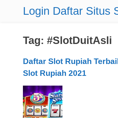
Login Daftar Situs
Tag:
#SlotDuitAsli
Daftar Slot Rupiah Terba
Slot Rupiah 2021