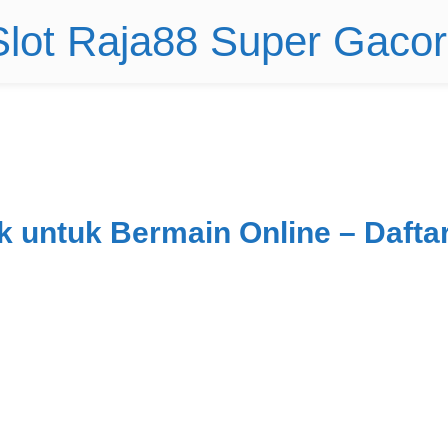
 Slot Raja88 Super Gaco
ik untuk Bermain Online – Dafta