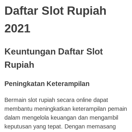
Daftar Slot Rupiah
2021
Keuntungan Daftar Slot
Rupiah
Peningkatan Keterampilan
Bermain slot rupiah secara online dapat
membantu meningkatkan keterampilan pemain
dalam mengelola keuangan dan mengambil
keputusan yang tepat. Dengan memasang