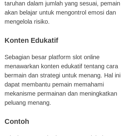
taruhan dalam jumlah yang sesuai, pemain
akan belajar untuk mengontrol emosi dan
mengelola risiko.
Konten Edukatif
Sebagian besar platform slot online
menawarkan konten edukatif tentang cara
bermain dan strategi untuk menang. Hal ini
dapat membantu pemain memahami
mekanisme permainan dan meningkatkan
peluang menang.
Contoh