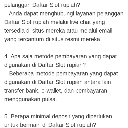
pelanggan Daftar Slot rupiah?
– Anda dapat menghubungi layanan pelanggan
Daftar Slot rupiah melalui live chat yang
tersedia di situs mereka atau melalui email
yang tercantum di situs resmi mereka.
4. Apa saja metode pembayaran yang dapat
digunakan di Daftar Slot rupiah?
– Beberapa metode pembayaran yang dapat
digunakan di Daftar Slot rupiah antara lain
transfer bank, e-wallet, dan pembayaran
menggunakan pulsa.
5. Berapa minimal deposit yang diperlukan
untuk bermain di Daftar Slot rupiah?