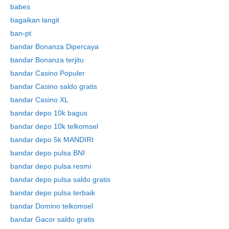
babes
bagaikan langit
ban-pt
bandar Bonanza Dipercaya
bandar Bonanza terjitu
bandar Casino Populer
bandar Casino saldo gratis
bandar Casino XL
bandar depo 10k bagus
bandar depo 10k telkomsel
bandar depo 5k MANDIRI
bandar depo pulsa BNI
bandar depo pulsa resmi
bandar depo pulsa saldo gratis
bandar depo pulsa terbaik
bandar Domino telkomsel
bandar Gacor saldo gratis