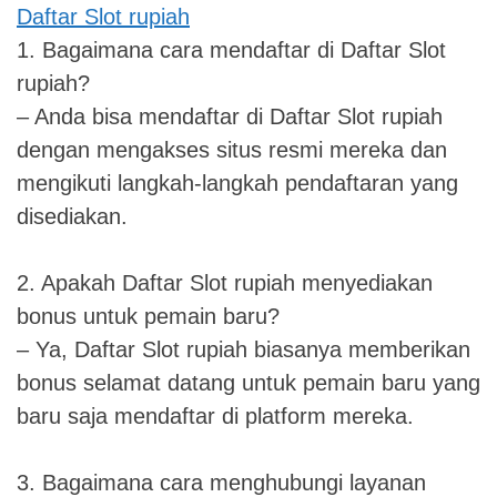
Daftar Slot rupiah
1. Bagaimana cara mendaftar di Daftar Slot
rupiah?
– Anda bisa mendaftar di Daftar Slot rupiah
dengan mengakses situs resmi mereka dan
mengikuti langkah-langkah pendaftaran yang
disediakan.
2. Apakah Daftar Slot rupiah menyediakan
bonus untuk pemain baru?
– Ya, Daftar Slot rupiah biasanya memberikan
bonus selamat datang untuk pemain baru yang
baru saja mendaftar di platform mereka.
3. Bagaimana cara menghubungi layanan