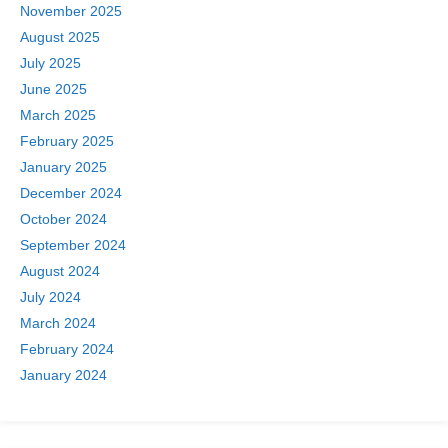
November 2025
August 2025
July 2025
June 2025
March 2025
February 2025
January 2025
December 2024
October 2024
September 2024
August 2024
July 2024
March 2024
February 2024
January 2024