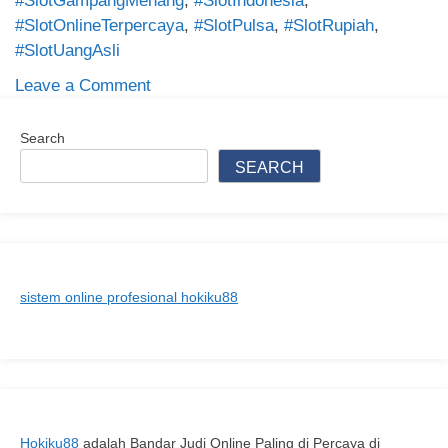
#SlotGampangMenang
,
#SlotIndonesia
,
#SlotOnlineTerpercaya
,
#SlotPulsa
,
#SlotRupiah
,
#SlotUangAsli
on
Leave a Comment
Daftar
Slot
Search
Rupiah
SEARCH
Terbaik
untuk
Bermain
Online
–
sistem online profesional hokiku88
Daftar
Slot
Rupiah
2021
Hokiku88
adalah Bandar Judi Online Paling di Percaya di