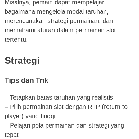
Misalnya, pemain dapat mempelajari
bagaimana mengelola modal taruhan,
merencanakan strategi permainan, dan
memahami aturan dalam permainan slot
tertentu.
Strategi
Tips dan Trik
– Tetapkan batas taruhan yang realistis
– Pilih permainan slot dengan RTP (return to
player) yang tinggi
– Pelajari pola permainan dan strategi yang
tepat