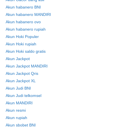
Akun habanero BNI
Akun habanero MANDIRI
Akun habanero ovo
Akun habanero rupiah
Akun Hoki Populer
Akun Hoki rupiah
Akun Hoki saldo gratis
Akun Jackpot
Akun Jackpot MANDIRI
Akun Jackpot Qris
Akun Jackpot XL
Akun Judi BNI
Akun Judi telkomsel
Akun MANDIRI
Akun resmi
Akun rupiah
Akun sbobet BNI