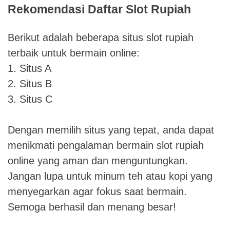
Rekomendasi Daftar Slot Rupiah
Berikut adalah beberapa situs slot rupiah
terbaik untuk bermain online:
1. Situs A
2. Situs B
3. Situs C
Dengan memilih situs yang tepat, anda dapat
menikmati pengalaman bermain slot rupiah
online yang aman dan menguntungkan.
Jangan lupa untuk minum teh atau kopi yang
menyegarkan agar fokus saat bermain.
Semoga berhasil dan menang besar!