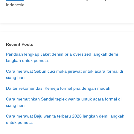
Indonesia.
Recent Posts
Panduan lengkap Jaket denim pria oversized langkah demi
langkah untuk pemula.
Cara merawat Sabun cuci muka jerawat untuk acara formal di
siang hari
Daftar rekomendasi Kemeja formal pria dengan mudah.
Cara memutihkan Sandal teplek wanita untuk acara formal di
siang hari
Cara merawat Baju wanita terbaru 2026 langkah demi langkah
untuk pemula.