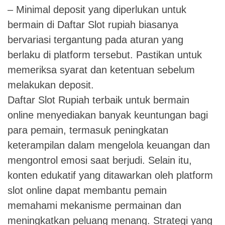
– Minimal deposit yang diperlukan untuk
bermain di Daftar Slot rupiah biasanya
bervariasi tergantung pada aturan yang
berlaku di platform tersebut. Pastikan untuk
memeriksa syarat dan ketentuan sebelum
melakukan deposit.
Daftar Slot Rupiah terbaik untuk bermain
online menyediakan banyak keuntungan bagi
para pemain, termasuk peningkatan
keterampilan dalam mengelola keuangan dan
mengontrol emosi saat berjudi. Selain itu,
konten edukatif yang ditawarkan oleh platform
slot online dapat membantu pemain
memahami mekanisme permainan dan
meningkatkan peluang menang. Strategi yang