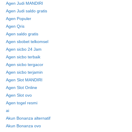
Agen Judi MANDIRI
Agen Judi saldo gratis
Agen Populer
Agen Qris
Agen saldo gratis
Agen sbobet telkomsel
Agen sicbo 24 Jam
Agen sicbo terbaik
Agen sicbo tergacor
Agen sicbo terjamin
Agen Slot MANDIRI
Agen Slot Online
Agen Slot ovo
Agen togel resmi
ai
Akun Bonanza alternatif
Akun Bonanza ovo