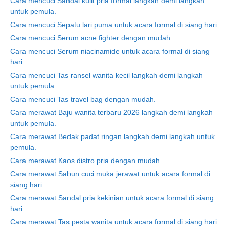
Cara mencuci Sandal kulit pria formal langkah demi langkah
untuk pemula.
Cara mencuci Sepatu lari puma untuk acara formal di siang hari
Cara mencuci Serum acne fighter dengan mudah.
Cara mencuci Serum niacinamide untuk acara formal di siang
hari
Cara mencuci Tas ransel wanita kecil langkah demi langkah
untuk pemula.
Cara mencuci Tas travel bag dengan mudah.
Cara merawat Baju wanita terbaru 2026 langkah demi langkah
untuk pemula.
Cara merawat Bedak padat ringan langkah demi langkah untuk
pemula.
Cara merawat Kaos distro pria dengan mudah.
Cara merawat Sabun cuci muka jerawat untuk acara formal di
siang hari
Cara merawat Sandal pria kekinian untuk acara formal di siang
hari
Cara merawat Tas pesta wanita untuk acara formal di siang hari