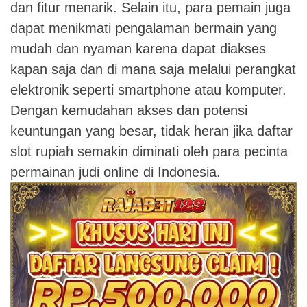
dan fitur menarik. Selain itu, para pemain juga
dapat menikmati pengalaman bermain yang
mudah dan nyaman karena dapat diakses
kapan saja dan di mana saja melalui perangkat
elektronik seperti smartphone atau komputer.
Dengan kemudahan akses dan potensi
keuntungan yang besar, tidak heran jika daftar
slot rupiah semakin diminati oleh para pecinta
permainan judi online di Indonesia.