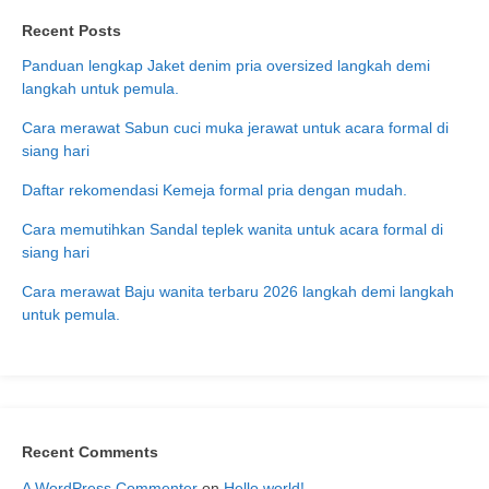
Recent Posts
Panduan lengkap Jaket denim pria oversized langkah demi
langkah untuk pemula.
Cara merawat Sabun cuci muka jerawat untuk acara formal di
siang hari
Daftar rekomendasi Kemeja formal pria dengan mudah.
Cara memutihkan Sandal teplek wanita untuk acara formal di
siang hari
Cara merawat Baju wanita terbaru 2026 langkah demi langkah
untuk pemula.
Recent Comments
A WordPress Commenter
on
Hello world!