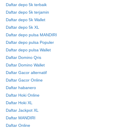
Daftar depo 5k terbaik
Daftar depo 5k terjamin
Daftar depo 5k Wallet
Daftar depo 5k XL
Daftar depo pulsa MANDIRI
Daftar depo pulsa Populer
Daftar depo pulsa Wallet
Daftar Domino Qris
Daftar Domino Wallet
Daftar Gacor alternatif
Daftar Gacor Online
Daftar habanero
Daftar Hoki Online
Daftar Hoki XL
Daftar Jackpot XL
Daftar MANDIRI
Daftar Online