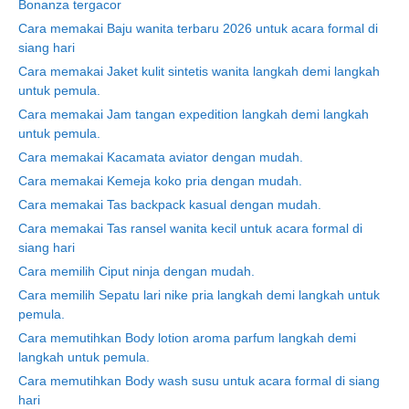
Bonanza tergacor
Cara memakai Baju wanita terbaru 2026 untuk acara formal di
siang hari
Cara memakai Jaket kulit sintetis wanita langkah demi langkah
untuk pemula.
Cara memakai Jam tangan expedition langkah demi langkah
untuk pemula.
Cara memakai Kacamata aviator dengan mudah.
Cara memakai Kemeja koko pria dengan mudah.
Cara memakai Tas backpack kasual dengan mudah.
Cara memakai Tas ransel wanita kecil untuk acara formal di
siang hari
Cara memilih Ciput ninja dengan mudah.
Cara memilih Sepatu lari nike pria langkah demi langkah untuk
pemula.
Cara memutihkan Body lotion aroma parfum langkah demi
langkah untuk pemula.
Cara memutihkan Body wash susu untuk acara formal di siang
hari