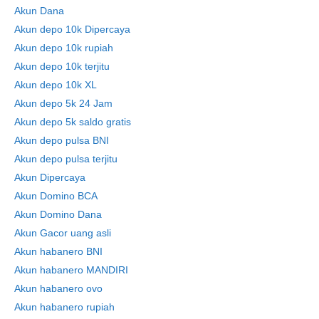
Akun Dana
Akun depo 10k Dipercaya
Akun depo 10k rupiah
Akun depo 10k terjitu
Akun depo 10k XL
Akun depo 5k 24 Jam
Akun depo 5k saldo gratis
Akun depo pulsa BNI
Akun depo pulsa terjitu
Akun Dipercaya
Akun Domino BCA
Akun Domino Dana
Akun Gacor uang asli
Akun habanero BNI
Akun habanero MANDIRI
Akun habanero ovo
Akun habanero rupiah