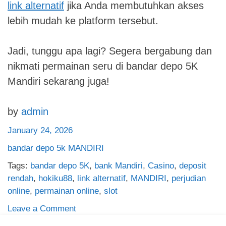
link alternatif
jika Anda membutuhkan akses
lebih mudah ke platform tersebut.
Jadi, tunggu apa lagi? Segera bergabung dan
nikmati permainan seru di bandar depo 5K
Mandiri sekarang juga!
by
admin
January 24, 2026
bandar depo 5k MANDIRI
Tags:
bandar depo 5K
,
bank Mandiri
,
Casino
,
deposit
rendah
,
hokiku88
,
link alternatif
,
MANDIRI
,
perjudian
online
,
permainan online
,
slot
on
Leave a Comment
bandar