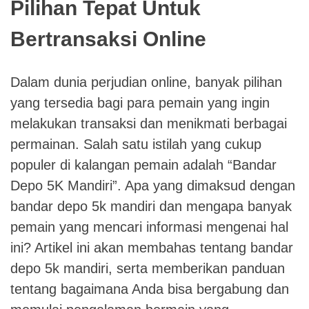
Pilihan Tepat Untuk
Bertransaksi Online
Dalam dunia perjudian online, banyak pilihan
yang tersedia bagi para pemain yang ingin
melakukan transaksi dan menikmati berbagai
permainan. Salah satu istilah yang cukup
populer di kalangan pemain adalah “Bandar
Depo 5K Mandiri”. Apa yang dimaksud dengan
bandar depo 5k mandiri dan mengapa banyak
pemain yang mencari informasi mengenai hal
ini? Artikel ini akan membahas tentang bandar
depo 5k mandiri, serta memberikan panduan
tentang bagaimana Anda bisa bergabung dan