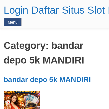
Login Daftar Situs Slo
Menu
Category:
bandar
depo 5k MANDIRI
bandar depo 5k MANDIRI