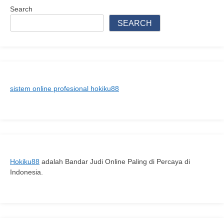
depo
Search
5k
SEARCH
MANDIRI
sistem online profesional hokiku88
Hokiku88
adalah Bandar Judi Online Paling di Percaya di
Indonesia.