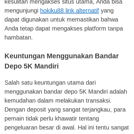
kesulitan mengakses situs utama, Anda bisa
mengunjungi
hokiku88 link alternatif
yang
dapat digunakan untuk memastikan bahwa
Anda tetap dapat mengakses platform tanpa
hambatan.
Keuntungan Menggunakan Bandar
Depo 5K Mandiri
Salah satu keuntungan utama dari
menggunakan bandar depo 5K Mandiri adalah
kemudahan dalam melakukan transaksi.
Dengan deposit yang sangat terjangkau, para
pemain tidak perlu khawatir tentang
pengeluaran besar di awal. Hal ini tentu sangat