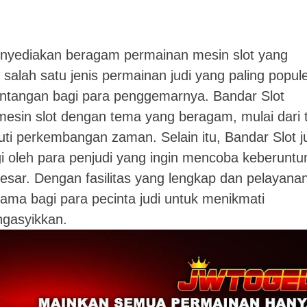
nyediakan beragam permainan mesin slot yang
salah satu jenis permainan judi yang paling popule
ntangan bagi para penggemarnya. Bandar Slot
mesin slot dengan tema yang beragam, mulai dari
ti perkembangan zaman. Selain itu, Bandar Slot j
i oleh para penjudi yang ingin mencoba keberunt
ar. Dengan fasilitas yang lengkap dan pelayana
tama bagi para pecinta judi untuk menikmati
gasyikkan.