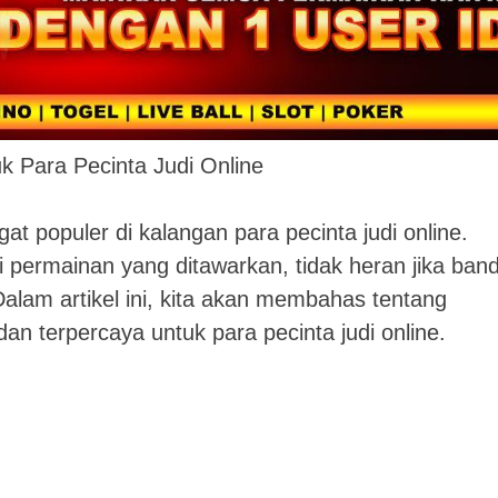
k Para Pecinta Judi Online
t populer di kalangan para pecinta judi online.
 permainan yang ditawarkan, tidak heran jika ban
Dalam artikel ini, kita akan membahas tentang
dan terpercaya untuk para pecinta judi online.