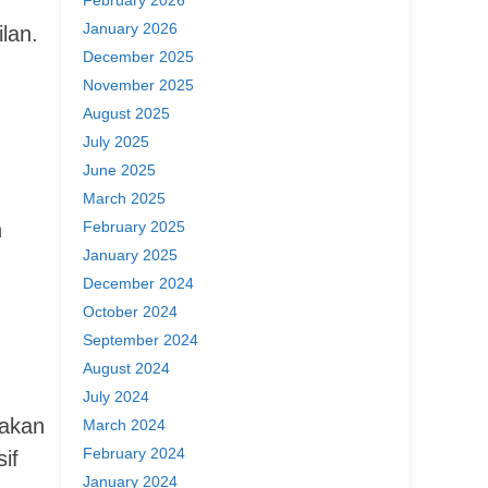
January 2026
lan.
December 2025
November 2025
August 2025
July 2025
June 2025
March 2025
February 2025
n
January 2025
December 2024
October 2024
September 2024
August 2024
July 2024
iakan
March 2024
February 2024
if
January 2024