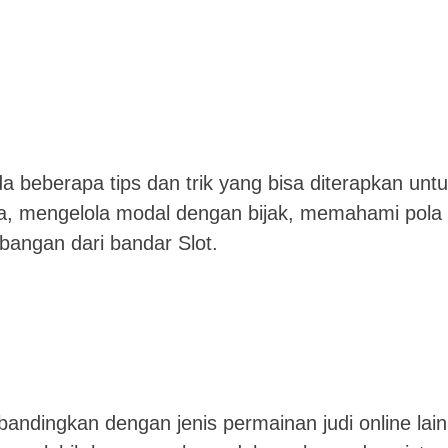
a beberapa tips dan trik yang bisa diterapkan unt
a, mengelola modal dengan bijak, memahami pola
bangan dari bandar Slot.
ibandingkan dengan jenis permainan judi online lai