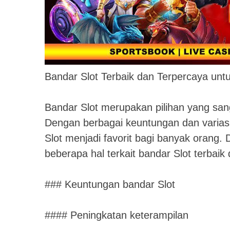
Bandar Slot Terbaik dan Terpercaya untu
Bandar Slot merupakan pilihan yang sanga
Dengan berbagai keuntungan dan variasi
Slot menjadi favorit bagi banyak orang. 
beberapa hal terkait bandar Slot terbaik 
### Keuntungan bandar Slot
#### Peningkatan keterampilan