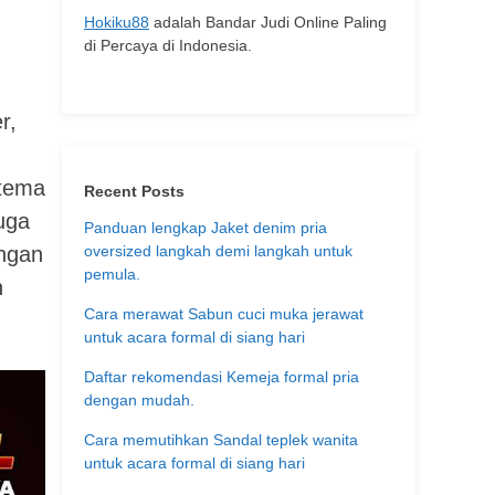
Hokiku88
adalah Bandar Judi Online Paling
di Percaya di Indonesia.
r,
 tema
Recent Posts
uga
Panduan lengkap Jaket denim pria
oversized langkah demi langkah untuk
ungan
pemula.
n
Cara merawat Sabun cuci muka jerawat
untuk acara formal di siang hari
Daftar rekomendasi Kemeja formal pria
dengan mudah.
Cara memutihkan Sandal teplek wanita
untuk acara formal di siang hari