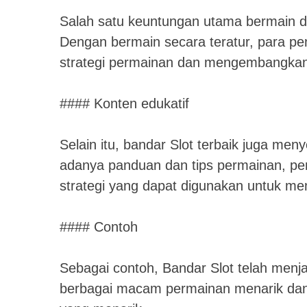
Salah satu keuntungan utama bermain di
Dengan bermain secara teratur, para
strategi permainan dan mengembangkan 
#### Konten edukatif
Selain itu, bandar Slot terbaik juga me
adanya panduan dan tips permainan, pem
strategi yang dapat digunakan untuk 
#### Contoh
Sebagai contoh, Bandar Slot telah menja
berbagai macam permainan menarik dan in