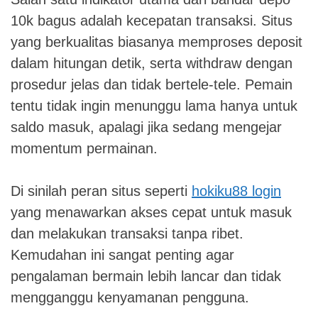
10k bagus adalah kecepatan transaksi. Situs
yang berkualitas biasanya memproses deposit
dalam hitungan detik, serta withdraw dengan
prosedur jelas dan tidak bertele-tele. Pemain
tentu tidak ingin menunggu lama hanya untuk
saldo masuk, apalagi jika sedang mengejar
momentum permainan.
Di sinilah peran situs seperti
hokiku88 login
yang menawarkan akses cepat untuk masuk
dan melakukan transaksi tanpa ribet.
Kemudahan ini sangat penting agar
pengalaman bermain lebih lancar dan tidak
mengganggu kenyamanan pengguna.