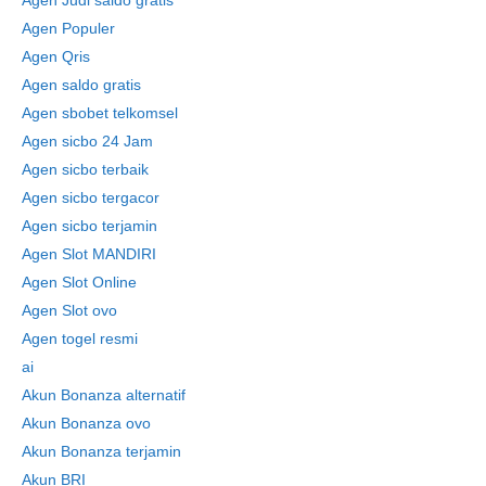
Agen Populer
Agen Qris
Agen saldo gratis
Agen sbobet telkomsel
Agen sicbo 24 Jam
Agen sicbo terbaik
Agen sicbo tergacor
Agen sicbo terjamin
Agen Slot MANDIRI
Agen Slot Online
Agen Slot ovo
Agen togel resmi
ai
Akun Bonanza alternatif
Akun Bonanza ovo
Akun Bonanza terjamin
Akun BRI