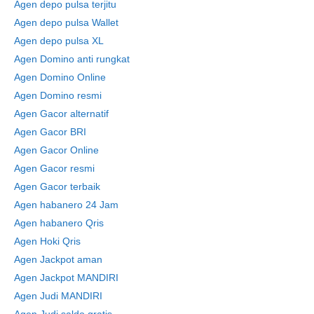
Agen depo pulsa terjitu
Agen depo pulsa Wallet
Agen depo pulsa XL
Agen Domino anti rungkat
Agen Domino Online
Agen Domino resmi
Agen Gacor alternatif
Agen Gacor BRI
Agen Gacor Online
Agen Gacor resmi
Agen Gacor terbaik
Agen habanero 24 Jam
Agen habanero Qris
Agen Hoki Qris
Agen Jackpot aman
Agen Jackpot MANDIRI
Agen Judi MANDIRI
Agen Judi saldo gratis