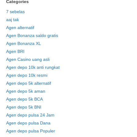
Categories
7 sebelas
aaj tak
Agen alternatif
Agen Bonanza saldo gratis
Agen Bonanza XL
Agen BRI
Agen Casino uang asli
Agen depo 10k anti rungkat
Agen depo 10k resmi
Agen depo 5k alternatif
Agen depo 5k aman
Agen depo 5k BCA
Agen depo 5k BNI
Agen depo pulsa 24 Jam
Agen depo pulsa Dana
Agen depo pulsa Populer