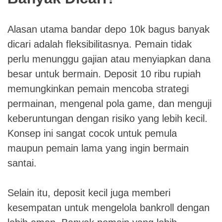
Alasan utama bandar depo 10k bagus banyak
dicari adalah fleksibilitasnya. Pemain tidak
perlu menunggu gajian atau menyiapkan dana
besar untuk bermain. Deposit 10 ribu rupiah
memungkinkan pemain mencoba strategi
permainan, mengenal pola game, dan menguji
keberuntungan dengan risiko yang lebih kecil.
Konsep ini sangat cocok untuk pemula
maupun pemain lama yang ingin bermain
santai.
Selain itu, deposit kecil juga memberi
kesempatan untuk mengelola bankroll dengan