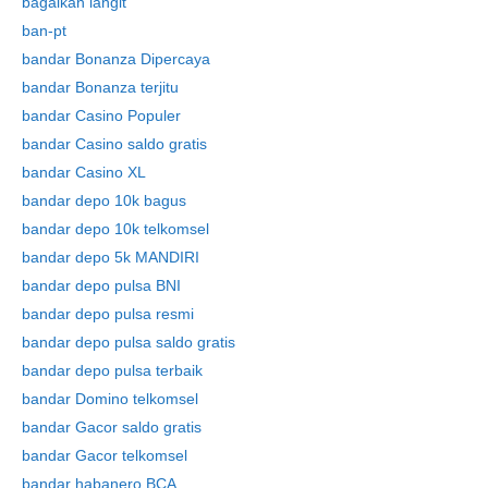
bagaikan langit
ban-pt
bandar Bonanza Dipercaya
bandar Bonanza terjitu
bandar Casino Populer
bandar Casino saldo gratis
bandar Casino XL
bandar depo 10k bagus
bandar depo 10k telkomsel
bandar depo 5k MANDIRI
bandar depo pulsa BNI
bandar depo pulsa resmi
bandar depo pulsa saldo gratis
bandar depo pulsa terbaik
bandar Domino telkomsel
bandar Gacor saldo gratis
bandar Gacor telkomsel
bandar habanero BCA