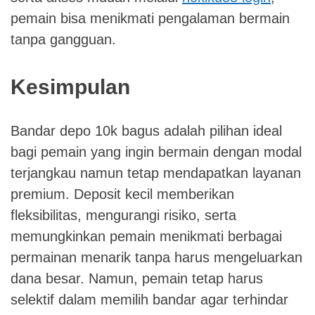
pemain bisa menikmati pengalaman bermain
tanpa gangguan.
Kesimpulan
Bandar depo 10k bagus adalah pilihan ideal
bagi pemain yang ingin bermain dengan modal
terjangkau namun tetap mendapatkan layanan
premium. Deposit kecil memberikan
fleksibilitas, mengurangi risiko, serta
memungkinkan pemain menikmati berbagai
permainan menarik tanpa harus mengeluarkan
dana besar. Namun, pemain tetap harus
selektif dalam memilih bandar agar terhindar