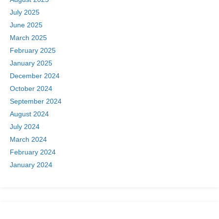
July 2025
June 2025
March 2025
February 2025
January 2025
December 2024
October 2024
September 2024
August 2024
July 2024
March 2024
February 2024
January 2024