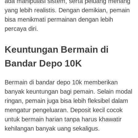
ada manipulasi sistem, serta peluang menang
yang lebih realistis. Dengan demikian, pemain
bisa menikmati permainan dengan lebih
percaya diri.
Keuntungan Bermain di
Bandar Depo 10K
Bermain di bandar depo 10k memberikan
banyak keuntungan bagi pemain. Selain modal
ringan, pemain juga bisa lebih fleksibel dalam
mengatur pengeluaran. Deposit kecil cocok
untuk bermain harian tanpa harus khawatir
kehilangan banyak uang sekaligus.