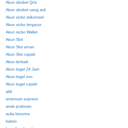
Akun sbobet Qris
Akun sbobet uang asli
Akun sicbo telkomsel
Akun sicbo tergacor
Akun sicbo Wallet
Akun Slot
Akun Slot aman
Akun Slot rupiah
Akun terbaik
Akun togel 24 Jam
Akun togel ovo
Akun togel rupiah
aldi
american express
anak prabowo
aulia kesuma
babes