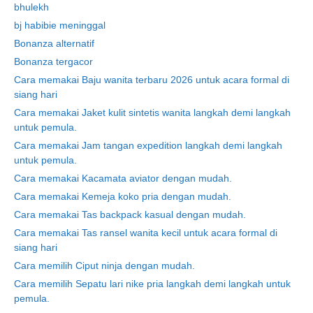
bhulekh
bj habibie meninggal
Bonanza alternatif
Bonanza tergacor
Cara memakai Baju wanita terbaru 2026 untuk acara formal di
siang hari
Cara memakai Jaket kulit sintetis wanita langkah demi langkah
untuk pemula.
Cara memakai Jam tangan expedition langkah demi langkah
untuk pemula.
Cara memakai Kacamata aviator dengan mudah.
Cara memakai Kemeja koko pria dengan mudah.
Cara memakai Tas backpack kasual dengan mudah.
Cara memakai Tas ransel wanita kecil untuk acara formal di
siang hari
Cara memilih Ciput ninja dengan mudah.
Cara memilih Sepatu lari nike pria langkah demi langkah untuk
pemula.