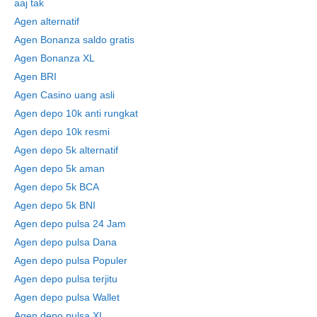
aaj tak
Agen alternatif
Agen Bonanza saldo gratis
Agen Bonanza XL
Agen BRI
Agen Casino uang asli
Agen depo 10k anti rungkat
Agen depo 10k resmi
Agen depo 5k alternatif
Agen depo 5k aman
Agen depo 5k BCA
Agen depo 5k BNI
Agen depo pulsa 24 Jam
Agen depo pulsa Dana
Agen depo pulsa Populer
Agen depo pulsa terjitu
Agen depo pulsa Wallet
Agen depo pulsa XL