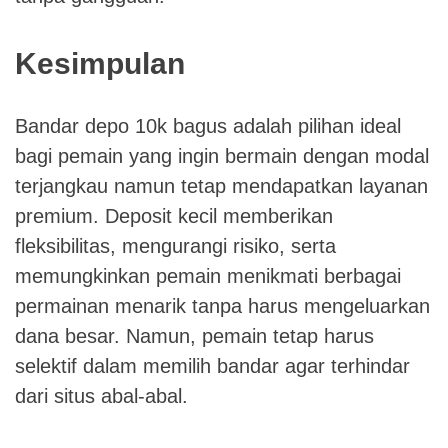
Kesimpulan
Bandar depo 10k bagus adalah pilihan ideal
bagi pemain yang ingin bermain dengan modal
terjangkau namun tetap mendapatkan layanan
premium. Deposit kecil memberikan
fleksibilitas, mengurangi risiko, serta
memungkinkan pemain menikmati berbagai
permainan menarik tanpa harus mengeluarkan
dana besar. Namun, pemain tetap harus
selektif dalam memilih bandar agar terhindar
dari situs abal-abal.