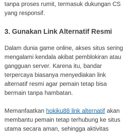
tanpa proses rumit, termasuk dukungan CS
yang responsif.
3. Gunakan Link Alternatif Resmi
Dalam dunia game online, akses situs sering
mengalami kendala akibat pemblokiran atau
gangguan server. Karena itu, bandar
terpercaya biasanya menyediakan link
alternatif resmi agar pemain tetap bisa
bermain tanpa hambatan.
Memanfaatkan
hokiku88 link alternatif
akan
membantu pemain tetap terhubung ke situs
utama secara aman, sehingga aktivitas