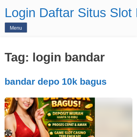
Login Daftar Situs Slo
Menu
Tag:
login bandar
bandar depo 10k bagus