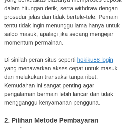
dalam hitungan detik, serta withdraw dengan
prosedur jelas dan tidak bertele-tele. Pemain
tentu tidak ingin menunggu lama hanya untuk
saldo masuk, apalagi jika sedang mengejar
momentum permainan.
Di sinilah peran situs seperti
hokiku88 login
yang menawarkan akses cepat untuk masuk
dan melakukan transaksi tanpa ribet.
Kemudahan ini sangat penting agar
pengalaman bermain lebih lancar dan tidak
mengganggu kenyamanan pengguna.
2. Pilihan Metode Pembayaran