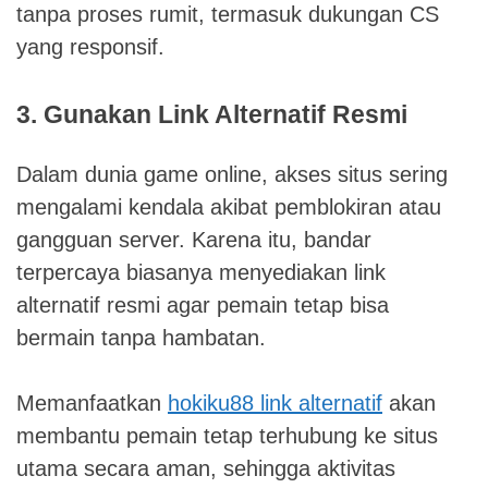
tanpa proses rumit, termasuk dukungan CS
yang responsif.
3. Gunakan Link Alternatif Resmi
Dalam dunia game online, akses situs sering
mengalami kendala akibat pemblokiran atau
gangguan server. Karena itu, bandar
terpercaya biasanya menyediakan link
alternatif resmi agar pemain tetap bisa
bermain tanpa hambatan.
Memanfaatkan
hokiku88 link alternatif
akan
membantu pemain tetap terhubung ke situs
utama secara aman, sehingga aktivitas