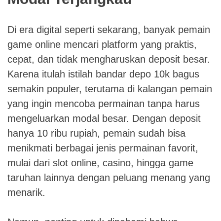
Di era digital seperti sekarang, banyak pemain
game online mencari platform yang praktis,
cepat, dan tidak mengharuskan deposit besar.
Karena itulah istilah bandar depo 10k bagus
semakin populer, terutama di kalangan pemain
yang ingin mencoba permainan tanpa harus
mengeluarkan modal besar. Dengan deposit
hanya 10 ribu rupiah, pemain sudah bisa
menikmati berbagai jenis permainan favorit,
mulai dari slot online, casino, hingga game
taruhan lainnya dengan peluang menang yang
menarik.