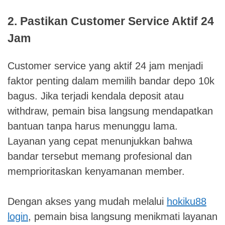
2. Pastikan Customer Service Aktif 24
Jam
Customer service yang aktif 24 jam menjadi
faktor penting dalam memilih bandar depo 10k
bagus. Jika terjadi kendala deposit atau
withdraw, pemain bisa langsung mendapatkan
bantuan tanpa harus menunggu lama.
Layanan yang cepat menunjukkan bahwa
bandar tersebut memang profesional dan
memprioritaskan kenyamanan member.
Dengan akses yang mudah melalui
hokiku88
login
, pemain bisa langsung menikmati layanan