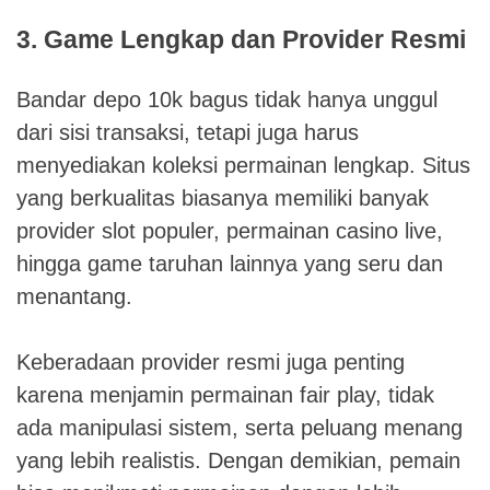
3. Game Lengkap dan Provider Resmi
Bandar depo 10k bagus tidak hanya unggul
dari sisi transaksi, tetapi juga harus
menyediakan koleksi permainan lengkap. Situs
yang berkualitas biasanya memiliki banyak
provider slot populer, permainan casino live,
hingga game taruhan lainnya yang seru dan
menantang.
Keberadaan provider resmi juga penting
karena menjamin permainan fair play, tidak
ada manipulasi sistem, serta peluang menang
yang lebih realistis. Dengan demikian, pemain