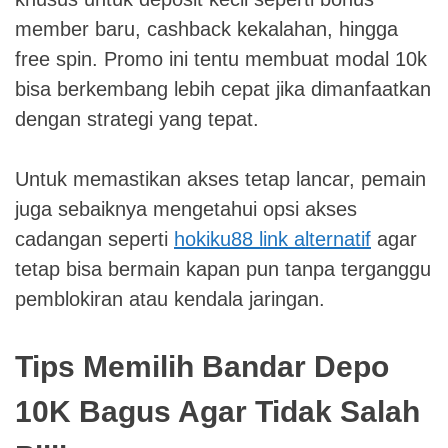
member baru, cashback kekalahan, hingga
free spin. Promo ini tentu membuat modal 10k
bisa berkembang lebih cepat jika dimanfaatkan
dengan strategi yang tepat.
Untuk memastikan akses tetap lancar, pemain
juga sebaiknya mengetahui opsi akses
cadangan seperti
hokiku88 link alternatif
agar
tetap bisa bermain kapan pun tanpa terganggu
pemblokiran atau kendala jaringan.
Tips Memilih Bandar Depo
10K Bagus Agar Tidak Salah