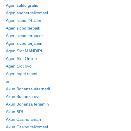
Agen saldo gratis
Agen sbobet telkomsel
Agen sicbo 24 Jam
Agen sicbo terbaik
Agen sicbo tergacor
Agen sicbo terjamin
Agen Slot MANDIRI
Agen Slot Online
Agen Slot ovo
Agen togel resmi
ai
Akun Bonanza alternatif
Akun Bonanza ovo
Akun Bonanza terjamin
Akun BRI
Akun Casino aman
Akun Casino telkomsel