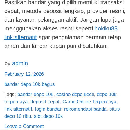
Pastikan bandar yang dipilih memiliki transaksi
cepat, metode deposit lengkap, provider resmi,
dan layanan pelanggan aktif. Jangan lupa juga
menggunakan akses resmi seperti
hokiku88
link alternatif
agar pengalaman bermain tetap
aman dan lancar kapan pun dibutuhkan.
by
admin
February 12, 2026
bandar depo 10k bagus
Tags:
bandar depo 10k
,
casino depo kecil
,
depo 10k
terpercaya
,
deposit cepat
,
Game Online Terpercaya
,
link alternatif
,
login bandar
,
rekomendasi banda
,
situs
depo 10 ribu
,
slot depo 10k
on
Leave a Comment