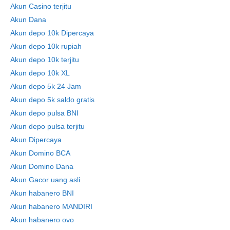
Akun Casino terjitu
Skip
Akun Dana
to
Akun depo 10k Dipercaya
content
Akun depo 10k rupiah
Akun depo 10k terjitu
Akun depo 10k XL
Akun depo 5k 24 Jam
Akun depo 5k saldo gratis
Akun depo pulsa BNI
Akun depo pulsa terjitu
Akun Dipercaya
Akun Domino BCA
Akun Domino Dana
Akun Gacor uang asli
Akun habanero BNI
Akun habanero MANDIRI
Akun habanero ovo