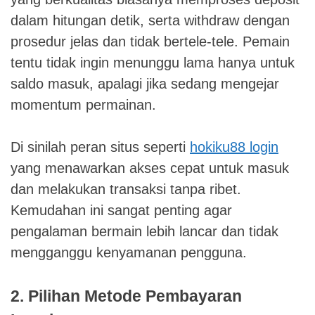
dalam hitungan detik, serta withdraw dengan
prosedur jelas dan tidak bertele-tele. Pemain
tentu tidak ingin menunggu lama hanya untuk
saldo masuk, apalagi jika sedang mengejar
momentum permainan.
Di sinilah peran situs seperti
hokiku88 login
yang menawarkan akses cepat untuk masuk
dan melakukan transaksi tanpa ribet.
Kemudahan ini sangat penting agar
pengalaman bermain lebih lancar dan tidak
mengganggu kenyamanan pengguna.
2. Pilihan Metode Pembayaran