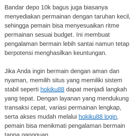
Bandar depo 10k bagus juga biasanya
menyediakan permainan dengan taruhan kecil,
sehingga pemain bisa menyesuaikan ritme
permainan sesuai budget. Ini membuat
pengalaman bermain lebih santai namun tetap
berpotensi menghasilkan keuntungan.
Jika Anda ingin bermain dengan aman dan
nyaman, memilih situs yang memiliki sistem
stabil seperti
hokiku88
dapat menjadi langkah
yang tepat. Dengan layanan yang mendukung
transaksi cepat, variasi permainan lengkap,
serta akses mudah melalui
hokiku88 login
,
pemain bisa menikmati pengalaman bermain
tanpa gangguan.