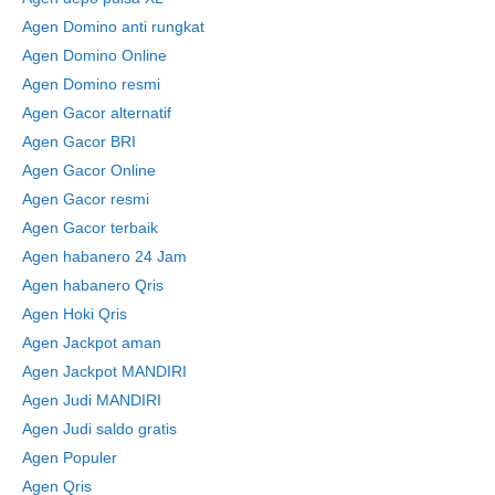
Agen Domino anti rungkat
Agen Domino Online
Agen Domino resmi
Agen Gacor alternatif
Agen Gacor BRI
Agen Gacor Online
Agen Gacor resmi
Agen Gacor terbaik
Agen habanero 24 Jam
Agen habanero Qris
Agen Hoki Qris
Agen Jackpot aman
Agen Jackpot MANDIRI
Agen Judi MANDIRI
Agen Judi saldo gratis
Agen Populer
Agen Qris