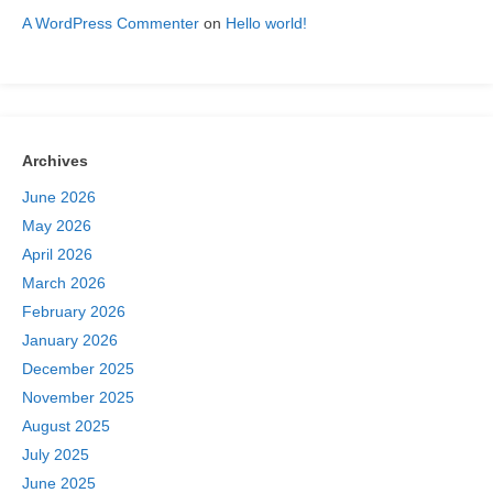
A WordPress Commenter
on
Hello world!
Archives
June 2026
May 2026
April 2026
March 2026
February 2026
January 2026
December 2025
November 2025
August 2025
July 2025
June 2025