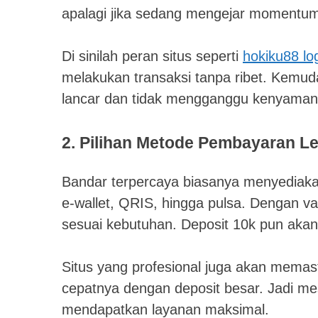
apalagi jika sedang mengejar momentu
Di sinilah peran situs seperti
hokiku88 lo
melakukan transaksi tanpa ribet. Kemud
lancar dan tidak mengganggu kenyama
2. Pilihan Metode Pembayaran L
Bandar terpercaya biasanya menyediaka
e-wallet, QRIS, hingga pulsa. Dengan v
sesuai kebutuhan. Deposit 10k pun akan
Situs yang profesional juga akan memast
cepatnya dengan deposit besar. Jadi me
mendapatkan layanan maksimal.