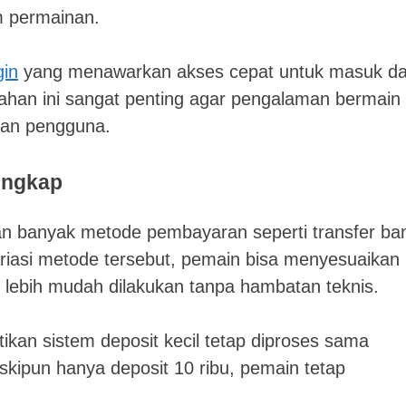
m permainan.
gin
yang menawarkan akses cepat untuk masuk d
ahan ini sangat penting agar pengalaman bermain 
nan pengguna.
engkap
n banyak metode pembayaran seperti transfer ba
ariasi metode tersebut, pemain bisa menyesuaikan
 lebih mudah dilakukan tanpa hambatan teknis.
ikan sistem deposit kecil tetap diproses sama
skipun hanya deposit 10 ribu, pemain tetap