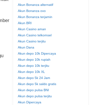
Akun Bonanza alternatif
Akun Bonanza ovo
Akun Bonanza terjamin
ember
Akun BRI
Akun Casino aman
Akun Casino telkomsel
Akun Casino terjitu
Akun Dana
Akun depo 10k Dipercaya
gu
Akun depo 10k rupiah
Akun depo 10k terjitu
Akun depo 10k XL
Akun depo 5k 24 Jam
Akun depo 5k saldo gratis
Akun depo pulsa BNI
Akun depo pulsa terjitu
Akun Dipercaya