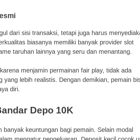
Resmi
l dari sisi transaksi, tetapi juga harus menyedia
rkualitas biasanya memiliki banyak provider slot
 game taruhan lainnya yang seru dan menantang.
karena menjamin permainan fair play, tidak ada
 yang lebih realistis. Dengan demikian, pemain bi
a diri.
Bandar Depo 10K
 banyak keuntungan bagi pemain. Selain modal
 dalam mengatur pengeluaran. Deposit kecil cocok 