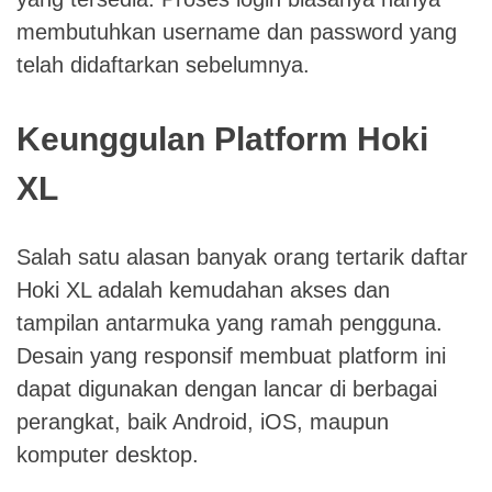
membutuhkan username dan password yang
telah didaftarkan sebelumnya.
Keunggulan Platform Hoki
XL
Salah satu alasan banyak orang tertarik daftar
Hoki XL adalah kemudahan akses dan
tampilan antarmuka yang ramah pengguna.
Desain yang responsif membuat platform ini
dapat digunakan dengan lancar di berbagai
perangkat, baik Android, iOS, maupun
komputer desktop.