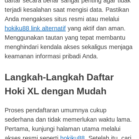
daftar secara benar sangat penting agar tidak
terjadi kesalahan saat mengisi data. Pastikan
Anda mengakses situs resmi atau melalui
hokiku88 link alternatif
yang aktif dan aman.
Menggunakan tautan yang tepat membantu
menghindari kendala akses sekaligus menjaga
keamanan informasi pribadi Anda.
Langkah-Langkah Daftar
Hoki XL dengan Mudah
Proses pendaftaran umumnya cukup
sederhana dan tidak memerlukan waktu lama.
Pertama, kunjungi halaman utama melalui
akses resmi seperti
hokiku88
. Setelah itu, cari