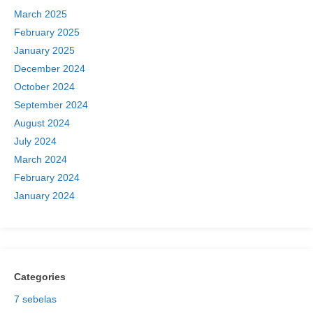
March 2025
February 2025
January 2025
December 2024
October 2024
September 2024
August 2024
July 2024
March 2024
February 2024
January 2024
Categories
7 sebelas