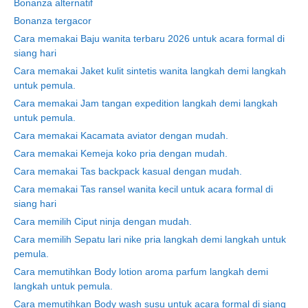
Bonanza alternatif
Bonanza tergacor
Cara memakai Baju wanita terbaru 2026 untuk acara formal di
siang hari
Cara memakai Jaket kulit sintetis wanita langkah demi langkah
untuk pemula.
Cara memakai Jam tangan expedition langkah demi langkah
untuk pemula.
Cara memakai Kacamata aviator dengan mudah.
Cara memakai Kemeja koko pria dengan mudah.
Cara memakai Tas backpack kasual dengan mudah.
Cara memakai Tas ransel wanita kecil untuk acara formal di
siang hari
Cara memilih Ciput ninja dengan mudah.
Cara memilih Sepatu lari nike pria langkah demi langkah untuk
pemula.
Cara memutihkan Body lotion aroma parfum langkah demi
langkah untuk pemula.
Cara memutihkan Body wash susu untuk acara formal di siang