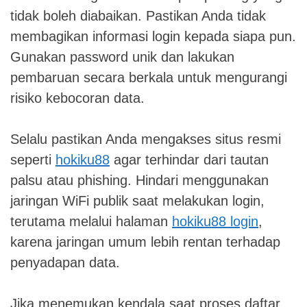
tidak boleh diabaikan. Pastikan Anda tidak
membagikan informasi login kepada siapa pun.
Gunakan password unik dan lakukan
pembaruan secara berkala untuk mengurangi
risiko kebocoran data.
Selalu pastikan Anda mengakses situs resmi
seperti
hokiku88
agar terhindar dari tautan
palsu atau phishing. Hindari menggunakan
jaringan WiFi publik saat melakukan login,
terutama melalui halaman
hokiku88 login
,
karena jaringan umum lebih rentan terhadap
penyadapan data.
Jika menemukan kendala saat proses daftar