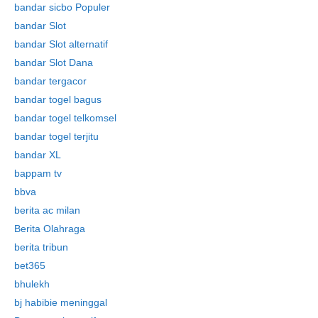
bandar sicbo Populer
bandar Slot
bandar Slot alternatif
bandar Slot Dana
bandar tergacor
bandar togel bagus
bandar togel telkomsel
bandar togel terjitu
bandar XL
bappam tv
bbva
berita ac milan
Berita Olahraga
berita tribun
bet365
bhulekh
bj habibie meninggal