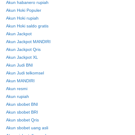
Akun habanero rupiah
Akun Hoki Populer
Akun Hoki rupiah
Akun Hoki saldo gratis
Akun Jackpot
Akun Jackpot MANDIRI
Akun Jackpot Qris
Akun Jackpot XL
Akun Judi BNI
Akun Judi telkomsel
Akun MANDIRI
Akun resmi
Akun rupiah
Akun sbobet BNI
Akun sbobet BRI
Akun sbobet Qris
Akun sbobet uang asli