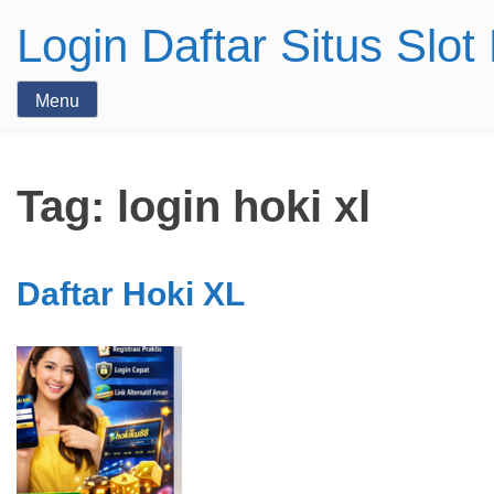
Login Daftar Situs Slo
Menu
Tag:
login hoki xl
Daftar Hoki XL