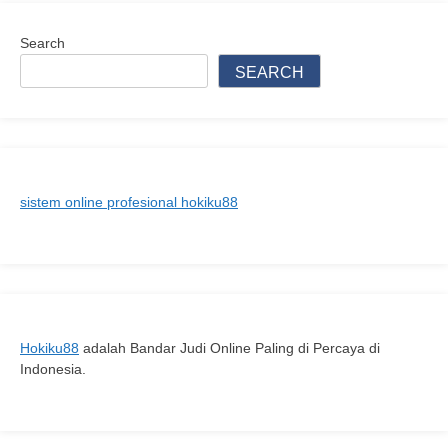
Daftar
Hoki
Search
XL
SEARCH
sistem online profesional hokiku88
Hokiku88
adalah Bandar Judi Online Paling di Percaya di
Indonesia.