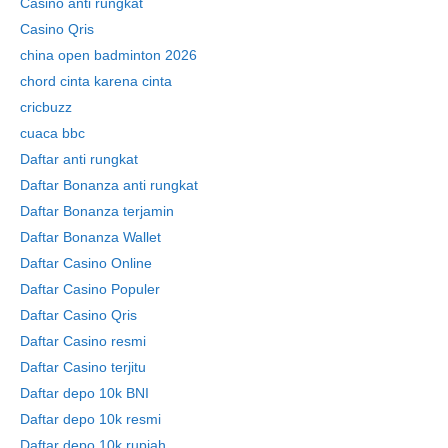
Casino anti rungkat
Casino Qris
china open badminton 2026
chord cinta karena cinta
cricbuzz
cuaca bbc
Daftar anti rungkat
Daftar Bonanza anti rungkat
Daftar Bonanza terjamin
Daftar Bonanza Wallet
Daftar Casino Online
Daftar Casino Populer
Daftar Casino Qris
Daftar Casino resmi
Daftar Casino terjitu
Daftar depo 10k BNI
Daftar depo 10k resmi
Daftar depo 10k rupiah