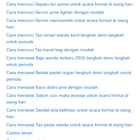
Cara mencuci Sepatu lari puma untuk acara formal di siang hari
Cara mencuci Serum acne fighter dengan mudah.
Cara mencuci Serum niacinamide untuk acara formal di siang
hari
Cara mencuci Tas ransel wanita kecil langkah demi langkah
untuk pemula.
Cara mencuci Tas travel bag dengan mudah.
Cara merawat Baju wanita terbaru 2026 langkah demi langkah
untuk pemula.
Cara merawat Bedak padat ringan langkah demi langkah untuk
pemula.
Cara merawat Kaos distro pria dengan mudah.
Cara merawat Sabun cuci muka jerawat untuk acara formal di
siang hari
Cara merawat Sandal pria kekinian untuk acara formal di siang
hari
Cara merawat Tas pesta wanita untuk acara formal di siang hari
Casino aman