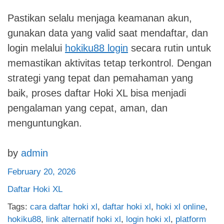
Pastikan selalu menjaga keamanan akun,
gunakan data yang valid saat mendaftar, dan
login melalui
hokiku88 login
secara rutin untuk
memastikan aktivitas tetap terkontrol. Dengan
strategi yang tepat dan pemahaman yang
baik, proses daftar Hoki XL bisa menjadi
pengalaman yang cepat, aman, dan
menguntungkan.
by
admin
February 20, 2026
Daftar Hoki XL
Tags:
cara daftar hoki xl
,
daftar hoki xl
,
hoki xl online
,
hokiku88
,
link alternatif hoki xl
,
login hoki xl
,
platform