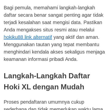
Bagi pemula, memahami langkah-langkah
daftar secara benar sangat penting agar tidak
terjadi kesalahan saat mengisi data. Pastikan
Anda mengakses situs resmi atau melalui
hokiku88 link alternatif
yang aktif dan aman.
Menggunakan tautan yang tepat membantu
menghindari kendala akses sekaligus menjaga
keamanan informasi pribadi Anda.
Langkah-Langkah Daftar
Hoki XL dengan Mudah
Proses pendaftaran umumnya cukup
sederhana dan tidak memerlukan waktu lama.