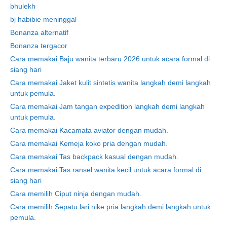
bhulekh
bj habibie meninggal
Bonanza alternatif
Bonanza tergacor
Cara memakai Baju wanita terbaru 2026 untuk acara formal di
siang hari
Cara memakai Jaket kulit sintetis wanita langkah demi langkah
untuk pemula.
Cara memakai Jam tangan expedition langkah demi langkah
untuk pemula.
Cara memakai Kacamata aviator dengan mudah.
Cara memakai Kemeja koko pria dengan mudah.
Cara memakai Tas backpack kasual dengan mudah.
Cara memakai Tas ransel wanita kecil untuk acara formal di
siang hari
Cara memilih Ciput ninja dengan mudah.
Cara memilih Sepatu lari nike pria langkah demi langkah untuk
pemula.