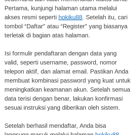
Pertama, kunjungi halaman utama melalui
akses resmi seperti
hokiku88
. Setelah itu, cari
tombol “Daftar” atau “Register” yang biasanya
terletak di bagian atas halaman.
Isi formulir pendaftaran dengan data yang
valid, seperti username, password, nomor
telepon aktif, dan alamat email. Pastikan Anda
membuat kombinasi password yang kuat untuk
meningkatkan keamanan akun. Setelah semua
data terisi dengan benar, lakukan konfirmasi
sesuai instruksi yang diberikan oleh sistem.
Setelah berhasil mendaftar, Anda bisa
langsung masuk melalui halaman
hokiku88