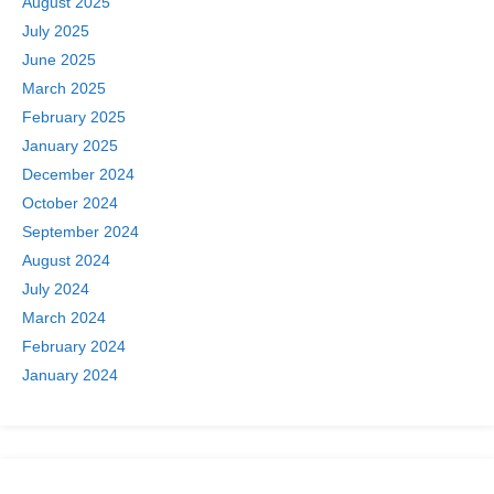
August 2025
July 2025
June 2025
March 2025
February 2025
January 2025
December 2024
October 2024
September 2024
August 2024
July 2024
March 2024
February 2024
January 2024