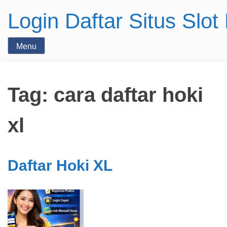
Login Daftar Situs Slo
Menu
Tag:
cara daftar hoki
xl
Daftar Hoki XL