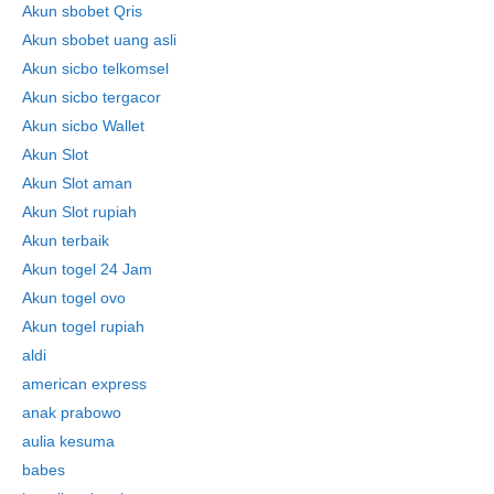
Akun sbobet Qris
Akun sbobet uang asli
Akun sicbo telkomsel
Akun sicbo tergacor
Akun sicbo Wallet
Akun Slot
Akun Slot aman
Akun Slot rupiah
Akun terbaik
Akun togel 24 Jam
Akun togel ovo
Skip
Akun togel rupiah
to
aldi
content
american express
anak prabowo
aulia kesuma
babes