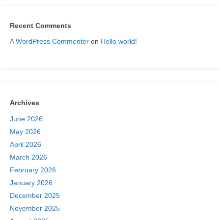
Recent Comments
A WordPress Commenter
on
Hello world!
Archives
June 2026
May 2026
April 2026
March 2026
February 2026
January 2026
December 2025
November 2025