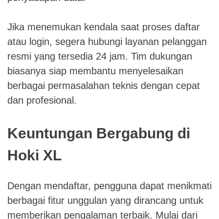
Jika menemukan kendala saat proses daftar
atau login, segera hubungi layanan pelanggan
resmi yang tersedia 24 jam. Tim dukungan
biasanya siap membantu menyelesaikan
berbagai permasalahan teknis dengan cepat
dan profesional.
Keuntungan Bergabung di
Hoki XL
Dengan mendaftar, pengguna dapat menikmati
berbagai fitur unggulan yang dirancang untuk
memberikan pengalaman terbaik. Mulai dari