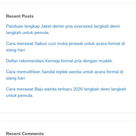
Recent Posts
Panduan lengkap Jaket denim pria oversized langkah demi
langkah untuk pemula.
Cara merawat Sabun cuci muka jerawat untuk acara formal di
siang hari
Daftar rekomendasi Kemeja formal pria dengan mudah.
Cara memutihkan Sandal teplek wanita untuk acara formal di
siang hari
Cara merawat Baju wanita terbaru 2026 langkah demi langkah
untuk pemula.
Recent Comments