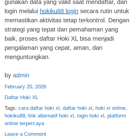
gunakan data yang valid saat mendaftar, dan
login melalui
hokiku88 login
secara rutin untuk
memastikan aktivitas tetap terkontrol. Dengan
strategi yang tepat dan pemahaman yang
baik, proses daftar Hoki XL bisa menjadi
pengalaman yang cepat, aman, dan
menguntungkan.
by
admin
February 20, 2026
Daftar Hoki XL
Tags:
cara daftar hoki xl
,
daftar hoki xl
,
hoki xl online
,
hokiku88
,
link alternatif hoki xl
,
login hoki xl
,
platform
online terpercaya
on
Leave a Comment