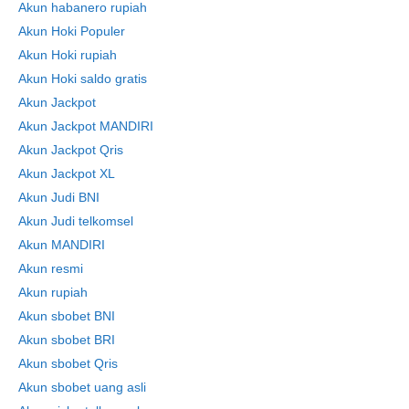
Akun habanero rupiah
Akun Hoki Populer
Akun Hoki rupiah
Akun Hoki saldo gratis
Akun Jackpot
Akun Jackpot MANDIRI
Akun Jackpot Qris
Akun Jackpot XL
Akun Judi BNI
Akun Judi telkomsel
Akun MANDIRI
Akun resmi
Akun rupiah
Akun sbobet BNI
Akun sbobet BRI
Akun sbobet Qris
Akun sbobet uang asli