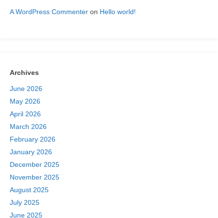
A WordPress Commenter
on
Hello world!
Archives
June 2026
May 2026
April 2026
March 2026
February 2026
January 2026
December 2025
November 2025
August 2025
July 2025
June 2025