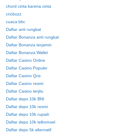
chord cinta karena cinta
cricbuzz
cuaca bbc
Daftar anti rungkat
Daftar Bonanza anti rungkat
Daftar Bonanza terjamin
Daftar Bonanza Wallet
Daftar Casino Online
Daftar Casino Populer
Daftar Casino Qris
Daftar Casino resmi
Daftar Casino terjitu
Daftar depo 10k BNI
Daftar depo 10k resmi
Daftar depo 10k rupiah
Daftar depo 10k telkomsel
Daftar depo 5k alternatif