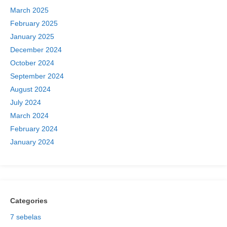
March 2025
February 2025
January 2025
December 2024
October 2024
September 2024
August 2024
July 2024
March 2024
February 2024
January 2024
Categories
7 sebelas