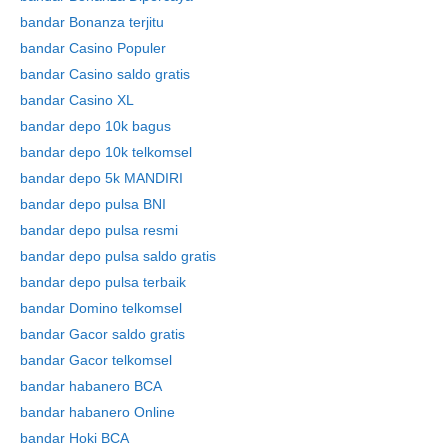
bandar Bonanza terjitu
bandar Casino Populer
bandar Casino saldo gratis
bandar Casino XL
bandar depo 10k bagus
bandar depo 10k telkomsel
bandar depo 5k MANDIRI
bandar depo pulsa BNI
bandar depo pulsa resmi
bandar depo pulsa saldo gratis
bandar depo pulsa terbaik
bandar Domino telkomsel
bandar Gacor saldo gratis
bandar Gacor telkomsel
bandar habanero BCA
bandar habanero Online
bandar Hoki BCA