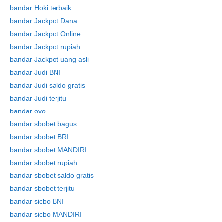
bandar Hoki terbaik
bandar Jackpot Dana
bandar Jackpot Online
bandar Jackpot rupiah
bandar Jackpot uang asli
bandar Judi BNI
bandar Judi saldo gratis
bandar Judi terjitu
bandar ovo
bandar sbobet bagus
bandar sbobet BRI
bandar sbobet MANDIRI
bandar sbobet rupiah
bandar sbobet saldo gratis
bandar sbobet terjitu
bandar sicbo BNI
bandar sicbo MANDIRI