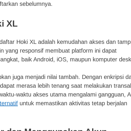
ftarkan sebelumnya.
i XL
k daftar Hoki XL adalah kemudahan akses dan tamp
 yang responsif membuat platform ini dapat
rangkat, baik Android, iOS, maupun komputer desk
pkan juga menjadi nilai tambah. Dengan enkripsi d
a dapat merasa lebih tenang saat melakukan transa
sewaktu-waktu akses utama mengalami gangguan, 
ternatif
untuk memastikan aktivitas tetap berjalan