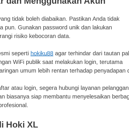
ar dan Menggunakan Akun
ang tidak boleh diabaikan. Pastikan Anda tidak
pa pun. Gunakan password unik dan lakukan
ngi risiko kebocoran data.
esmi seperti
hokiku88
agar terhindar dari tautan pa
ngan WiFi publik saat melakukan login, terutama
jaringan umum lebih rentan terhadap penyadapan 
tar atau login, segera hubungi layanan pelanggan
gan biasanya siap membantu menyelesaikan berbag
rofesional.
i Hoki XL