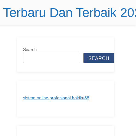
r Terbaru Dan Terbaik 2
Search
SEARCH
sistem online profesional hokiku88