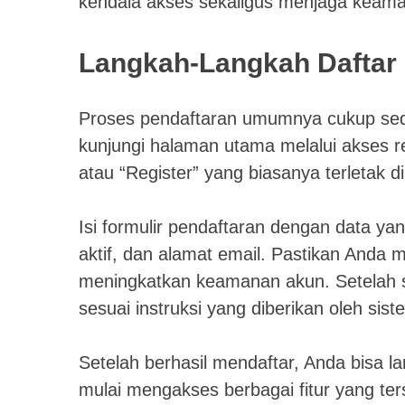
kendala akses sekaligus menjaga keaman
Langkah-Langkah Daftar
Proses pendaftaran umumnya cukup sed
kunjungi halaman utama melalui akses r
atau “Register” yang biasanya terletak d
Isi formulir pendaftaran dengan data ya
aktif, dan alamat email. Pastikan Anda
meningkatkan keamanan akun. Setelah se
sesuai instruksi yang diberikan oleh sist
Setelah berhasil mendaftar, Anda bisa 
mulai mengakses berbagai fitur yang te