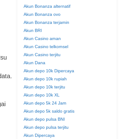
Akun Bonanza alternatif
Akun Bonanza ovo
Akun Bonanza terjamin
Akun BRI
Akun Casino aman
Akun Casino telkomsel
Akun Casino terjitu
lsu
Akun Dana
Akun depo 10k Dipercaya
data.
Akun depo 10k rupiah
Akun depo 10k terjitu
Akun depo 10k XL
ai
Akun depo 5k 24 Jam
Akun depo 5k saldo gratis
Akun depo pulsa BNI
Akun depo pulsa terjitu
Akun Dipercaya