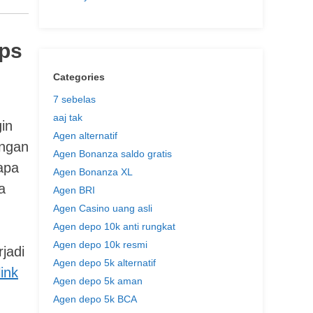
ips
Categories
7 sebelas
aaj tak
gin
Agen alternatif
engan
Agen Bonanza saldo gratis
apa
Agen Bonanza XL
a
Agen BRI
Agen Casino uang asli
Agen depo 10k anti rungkat
Agen depo 10k resmi
jadi
Agen depo 5k alternatif
ink
Agen depo 5k aman
Agen depo 5k BCA