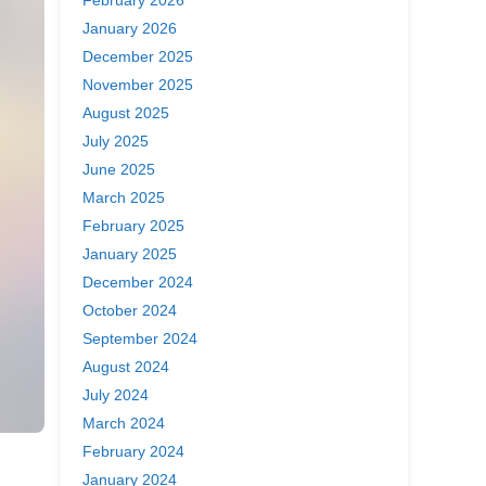
January 2026
December 2025
November 2025
August 2025
July 2025
June 2025
March 2025
February 2025
January 2025
December 2024
October 2024
September 2024
August 2024
July 2024
March 2024
February 2024
January 2024