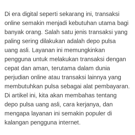
Di era digital seperti sekarang ini, transaksi
online semakin menjadi kebutuhan utama bagi
banyak orang. Salah satu jenis transaksi yang
paling sering dilakukan adalah depo pulsa
uang asli. Layanan ini memungkinkan
pengguna untuk melakukan transaksi dengan
cepat dan aman, terutama dalam dunia
perjudian online atau transaksi lainnya yang
membutuhkan pulsa sebagai alat pembayaran.
Di artikel ini, kita akan membahas tentang
depo pulsa uang asli, cara kerjanya, dan
mengapa layanan ini semakin populer di
kalangan pengguna internet.