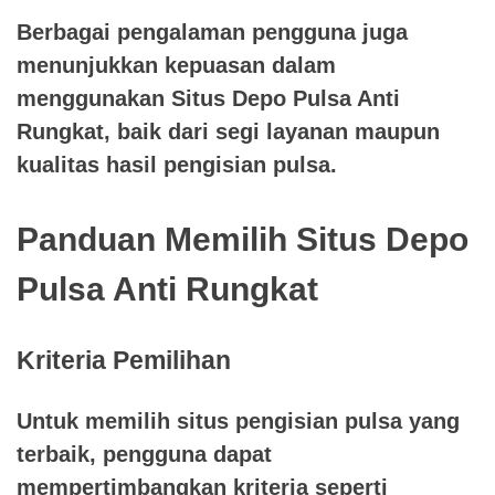
Berbagai pengalaman pengguna juga
menunjukkan kepuasan dalam
menggunakan Situs Depo Pulsa Anti
Rungkat, baik dari segi layanan maupun
kualitas hasil pengisian pulsa.
Panduan Memilih Situs Depo
Pulsa Anti Rungkat
Kriteria Pemilihan
Untuk memilih situs pengisian pulsa yang
terbaik, pengguna dapat
mempertimbangkan kriteria seperti