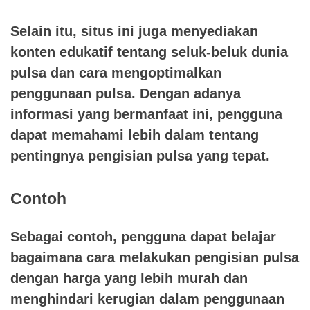
Selain itu, situs ini juga menyediakan
konten edukatif tentang seluk-beluk dunia
pulsa dan cara mengoptimalkan
penggunaan pulsa. Dengan adanya
informasi yang bermanfaat ini, pengguna
dapat memahami lebih dalam tentang
pentingnya pengisian pulsa yang tepat.
Contoh
Sebagai contoh, pengguna dapat belajar
bagaimana cara melakukan pengisian pulsa
dengan harga yang lebih murah dan
menghindari kerugian dalam penggunaan