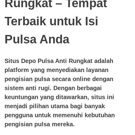
Rungkat – Tempat
Terbaik untuk Isi
Pulsa Anda
Situs Depo Pulsa Anti Rungkat adalah
platform yang menyediakan layanan
pengisian pulsa secara online dengan
sistem anti rugi. Dengan berbagai
keuntungan yang ditawarkan, situs ini
menjadi pilihan utama bagi banyak
pengguna untuk memenuhi kebutuhan
pengisian pulsa mereka.