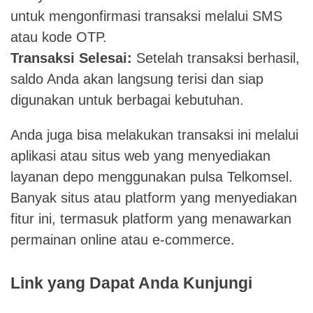
untuk mengonfirmasi transaksi melalui SMS
atau kode OTP.
Transaksi Selesai:
Setelah transaksi berhasil,
saldo Anda akan langsung terisi dan siap
digunakan untuk berbagai kebutuhan.
Anda juga bisa melakukan transaksi ini melalui
aplikasi atau situs web yang menyediakan
layanan depo menggunakan pulsa Telkomsel.
Banyak situs atau platform yang menyediakan
fitur ini, termasuk platform yang menawarkan
permainan online atau e-commerce.
Link yang Dapat Anda Kunjungi