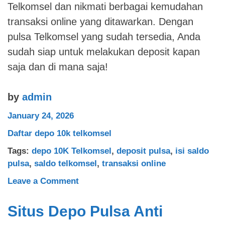
Telkomsel dan nikmati berbagai kemudahan
transaksi online yang ditawarkan. Dengan
pulsa Telkomsel yang sudah tersedia, Anda
sudah siap untuk melakukan deposit kapan
saja dan di mana saja!
by
admin
January 24, 2026
Daftar depo 10k telkomsel
Tags:
depo 10K Telkomsel
,
deposit pulsa
,
isi saldo
pulsa
,
saldo telkomsel
,
transaksi online
on
Leave a Comment
Daftar
depo
Situs Depo Pulsa Anti
10k