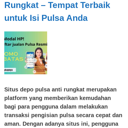
Rungkat – Tempat Terbaik
telkomsel
untuk Isi Pulsa Anda
Situs depo pulsa anti rungkat merupakan
platform yang memberikan kemudahan
bagi para pengguna dalam melakukan
transaksi pengisian pulsa secara cepat dan
aman. Dengan adanya situs ini, pengguna