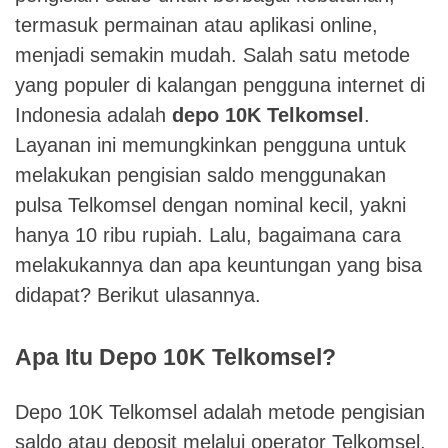
termasuk permainan atau aplikasi online,
menjadi semakin mudah. Salah satu metode
yang populer di kalangan pengguna internet di
Indonesia adalah
depo 10K Telkomsel
.
Layanan ini memungkinkan pengguna untuk
melakukan pengisian saldo menggunakan
pulsa Telkomsel dengan nominal kecil, yakni
hanya 10 ribu rupiah. Lalu, bagaimana cara
melakukannya dan apa keuntungan yang bisa
didapat? Berikut ulasannya.
Apa Itu Depo 10K Telkomsel?
Depo 10K Telkomsel adalah metode pengisian
saldo atau deposit melalui operator Telkomsel,