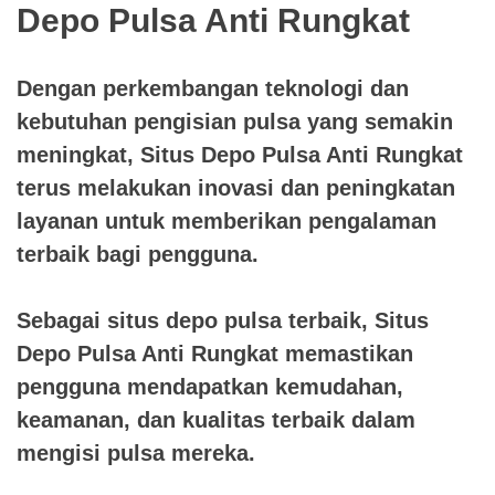
Depo Pulsa Anti Rungkat
Dengan perkembangan teknologi dan
kebutuhan pengisian pulsa yang semakin
meningkat, Situs Depo Pulsa Anti Rungkat
terus melakukan inovasi dan peningkatan
layanan untuk memberikan pengalaman
terbaik bagi pengguna.
Sebagai situs depo pulsa terbaik, Situs
Depo Pulsa Anti Rungkat memastikan
pengguna mendapatkan kemudahan,
keamanan, dan kualitas terbaik dalam
mengisi pulsa mereka.