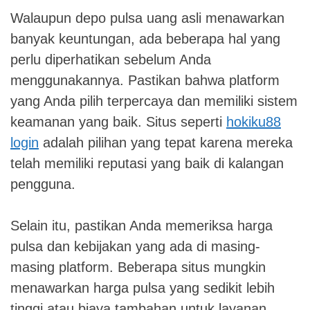
Walaupun depo pulsa uang asli menawarkan
banyak keuntungan, ada beberapa hal yang
perlu diperhatikan sebelum Anda
menggunakannya. Pastikan bahwa platform
yang Anda pilih terpercaya dan memiliki sistem
keamanan yang baik. Situs seperti
hokiku88
login
adalah pilihan yang tepat karena mereka
telah memiliki reputasi yang baik di kalangan
pengguna.
Selain itu, pastikan Anda memeriksa harga
pulsa dan kebijakan yang ada di masing-
masing platform. Beberapa situs mungkin
menawarkan harga pulsa yang sedikit lebih
tinggi atau biaya tambahan untuk layanan