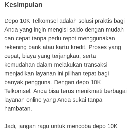
Kesimpulan
Depo 10K Telkomsel adalah solusi praktis bagi
Anda yang ingin mengisi saldo dengan mudah
dan cepat tanpa perlu repot menggunakan
rekening bank atau kartu kredit. Proses yang
cepat, biaya yang terjangkau, serta
kemudahan dalam melakukan transaksi
menjadikan layanan ini pilihan tepat bagi
banyak pengguna. Dengan depo 10K
Telkomsel, Anda bisa terus menikmati berbagai
layanan online yang Anda sukai tanpa
hambatan.
Jadi, jangan ragu untuk mencoba depo 10K