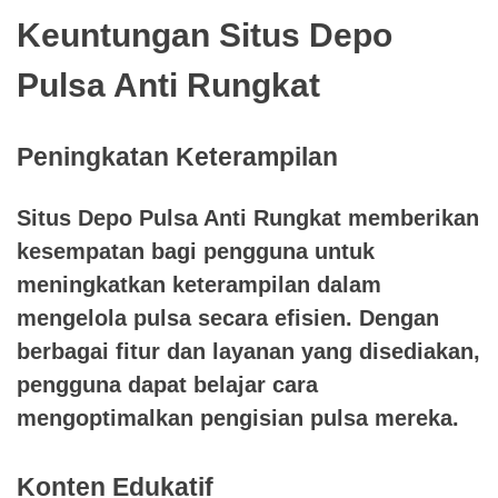
Keuntungan Situs Depo
Pulsa Anti Rungkat
Peningkatan Keterampilan
Situs Depo Pulsa Anti Rungkat memberikan
kesempatan bagi pengguna untuk
meningkatkan keterampilan dalam
mengelola pulsa secara efisien. Dengan
berbagai fitur dan layanan yang disediakan,
pengguna dapat belajar cara
mengoptimalkan pengisian pulsa mereka.
Konten Edukatif