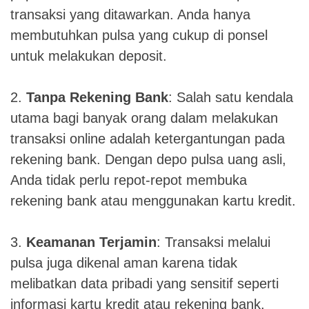
transaksi yang ditawarkan. Anda hanya
membutuhkan pulsa yang cukup di ponsel
untuk melakukan deposit.
2.
Tanpa Rekening Bank
: Salah satu kendala
utama bagi banyak orang dalam melakukan
transaksi online adalah ketergantungan pada
rekening bank. Dengan depo pulsa uang asli,
Anda tidak perlu repot-repot membuka
rekening bank atau menggunakan kartu kredit.
3.
Keamanan Terjamin
: Transaksi melalui
pulsa juga dikenal aman karena tidak
melibatkan data pribadi yang sensitif seperti
informasi kartu kredit atau rekening bank.