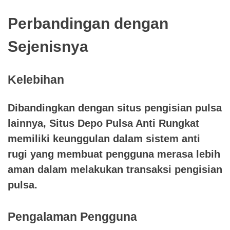
Perbandingan dengan
Sejenisnya
Kelebihan
Dibandingkan dengan situs pengisian pulsa
lainnya, Situs Depo Pulsa Anti Rungkat
memiliki keunggulan dalam sistem anti
rugi yang membuat pengguna merasa lebih
aman dalam melakukan transaksi pengisian
pulsa.
Pengalaman Pengguna